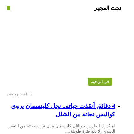
ت المجهر
في الواجهة
1
منذ يوم واحد
4 دقائق أنقذت حياته.. نجل كلينسمان يروي
كواليس نجاته من الشلل
لم يُدرك الحارس جوناثان كلينسمان مدى قرب حياته من التغيير
الجذري إلا بعد فترة طويلة،…