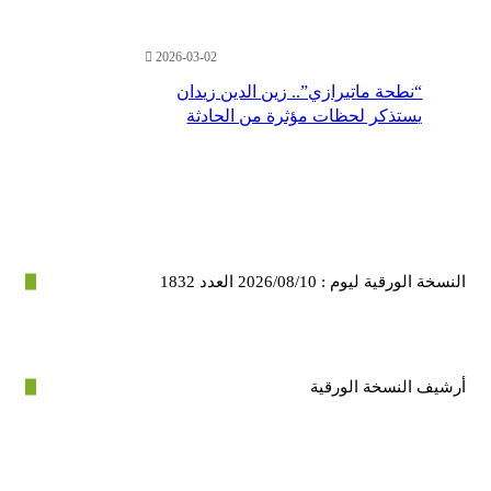
2026-03-02
“نطحة ماتيرازي”.. زين الدين زيدان
يستذكر لحظات مؤثرة من الحادثة
رقية ليوم : 2026/08/10 العدد 1832
 النسخة الورقية