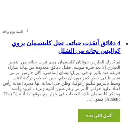
1
منذ يوم واحد
4 دقائق أنقذت حياته.. نجل كلينسمان يروي
كواليس نجاته من الشلل
لم يُدرك الحارس جوناثان كلينسمان مدى قرب حياته من التغيير
الجذري إلا بعد فترة طويلة، فقبل دقائق معدودة من نهاية مباراة
فريقه ضد باليرمو في أبريل/نيسان الماضي، كان حارس مرمى
تشيزينا في خطرٍ كبير دون أن يعلم، حين اصطدم بركبة لاعب
وسط باليرمو فيليبو رانوكيا، وظن في البداية أنها مجرد إصابة رأس
اعتاد عليها حراس المرمى رغم طنين أذنيه ونزيف فروة رأسه.
ويتذكر كلينسمان تلك اللحظات في حوار مع موقع “ذا أثلتيك” (The
Athletic) فيقول:…
أكمل القراءة »