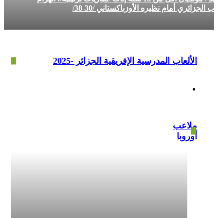
ي أمام نظيره الأوزباكستاني /30-38/
ألعاب المدرسية الإفريقية الجزائر -2025
اعب
روبا