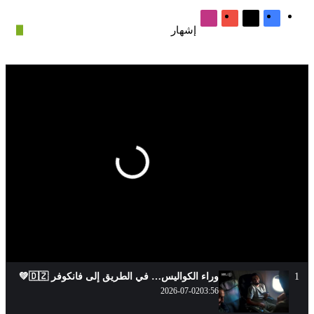
‫X
فيسبوك
‫YouTube
انستقرام
إشهار
وراء الكواليس… في الطريق إلى فانكوفر 🇩🇿💚
2026-07-02
03:56