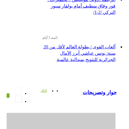
وز وفاق سطيف أمام بولفار سبور
تركي /2-1/
منذ 3 أيام
ألعاب القوى / بطولة العالم لأقل من 20
نة: يونس عياشي أبرز الآمال
جزائرية للتتويج بميدالية عالمية
الصفحة
الكل
ار وتصريحات
More
السابقة
الصفحة
التالية