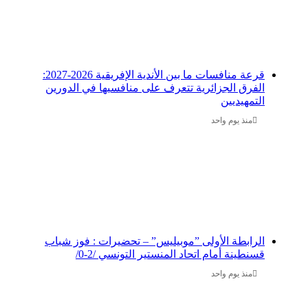
قرعة منافسات ما بين الأندية الإفريقية 2026-2027:
الفرق الجزائرية تتعرف على منافسيها في الدورين
التمهيديين
منذ يوم واحد
الرابطة الأولى ”موبيليس” – تحضيرات : فوز شباب
قسنطينة أمام اتحاد المنستير التونسي /2-0/
منذ يوم واحد