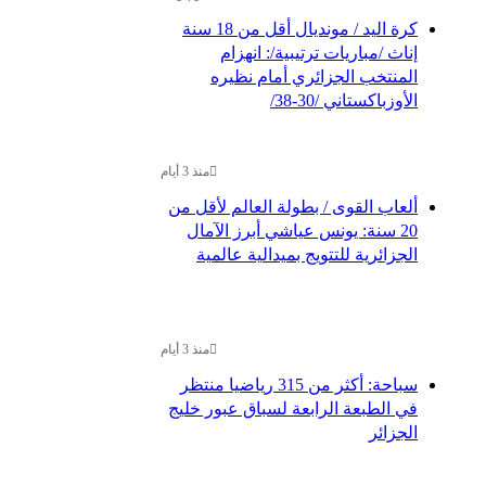
كرة اليد / مونديال أقل من 18 سنة
إناث /مباريات ترتيبية/: انهزام
المنتخب الجزائري أمام نظيره
الأوزباكستاني /30-38/
منذ 3 أيام
ألعاب القوى / بطولة العالم لأقل من
20 سنة: يونس عياشي أبرز الآمال
الجزائرية للتتويج بميدالية عالمية
منذ 3 أيام
سباحة: أكثر من 315 رياضيا منتظر
في الطبعة الرابعة لسباق عبور خليج
الجزائر