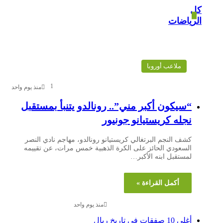
ل
رياضات
ملاعب أوروبا
1
منذ يوم واحد
“سيكون أكبر مني”.. رونالدو يتنبأ بمستقبل
نجله كريستيانو جونيور
كشف النجم البرتغالي كريستيانو رونالدو، مهاجم نادي النصر
السعودي الحائز على الكرة الذهبية خمس مرات، عن تقييمه
لمستقبل ابنه الأكبر…
أكمل القراءة »
منذ يوم واحد
أغلى 10 صفقات في تاريخ ريال