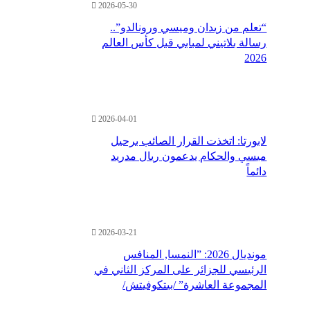
2026-05-30
“تعلم من زيدان وميسي ورونالدو”..
رسالة بلاتيني لمبابي قبل كأس العالم
2026
2026-04-01
لابورتا: اتخذت القرار الصائب برحيل
ميسي والحكام يدعمون ريال مدريد
دائماً
2026-03-21
مونديال 2026: ”النمسا, المنافس
الرئيسي للجزائر على المركز الثاني في
المجموعة العاشرة” /بيتكوفيتش/