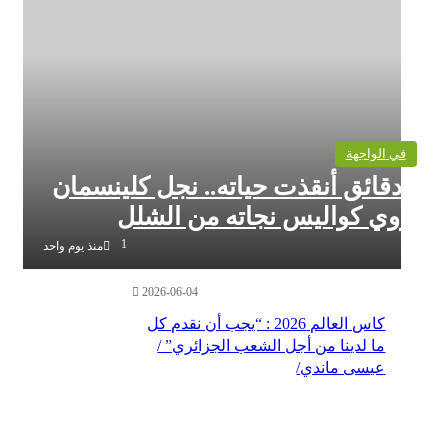
 الواجهة
دقائق أنقذت حياته.. نجل كلينسمان
ي كواليس نجاته من الشلل
1
منذ يوم واحد
2026-06-04
كاس العالم 2026 : “يجب أن نقدم كل
ما لدينا من أجل الشعب الجزائري” /
عيسى ماندي/