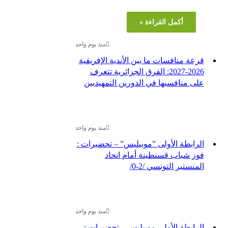
أكمل القراءة »
منذ يوم واحد
رعة منافسات ما بين الأندية الإفريقية
2026-2027: الفرق الجزائرية تتعرف
لى منافسيها في الدورين التمهيديين
منذ يوم واحد
لرابطة الأولى ”موبيليس” – تحضيرات :
وز شباب قسنطينة أمام اتحاد
منستير التونسي /2-0/
منذ يوم واحد
لرابطة الأولى موبيليس – تحضيرات :