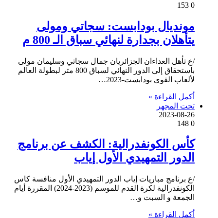
153
0
مونديال بودابست: سجاتي ومولى
يتأهلان بجدارة لنهائي سباق الـ 800 م
/ع تأهل العداءان الجزائريان جمال سجاتي وسليمان مولى
باستحقاق إلى الدور النهائي لسباق 800 متر لبطولة العالم
لألعاب القوى بودابست-2023…
أكمل القراءة »
تحت المجهر
2023-08-26
148
0
كأس الكونفدرالية: الكشف عن برنامج
الدور التمهيدي الأول إياب
/ع برنامج مباريات إياب الدور التمهيدي الأول منافسة كاس
الكونفدرالية لكرة القدم للموسم (2023-2024) المقررة أيام
الجمعة و السبت و…
أكمل القراءة »