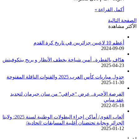
أكمل القراءة »
الصفحة التالية
الأكثر مشاهدة
أعظم 10 لاعبين جزائريين في تاريخ كرة القدم
2024-09-09
هدّاف بالفطرة.. أمين شياخة يخطف الأنظار و يريح بيتكوفيتش
2025-04-23
جدول مباريات كأس العرب 2025 والقنوات الناقلة المفتوحة
2025-11-30
الفرصة الأخيرة.. عرض “خرافي” من سان جيرمان لتجديد
عقد مبابي
2022-05-18
ألعاب القوى/ أماكن إجراء البطولات الوطنية لسنة 2025: ولايتا
الجزائر وبجاية تحتضنان أغلبية المسابقات /اتحادية/
2025-01-12