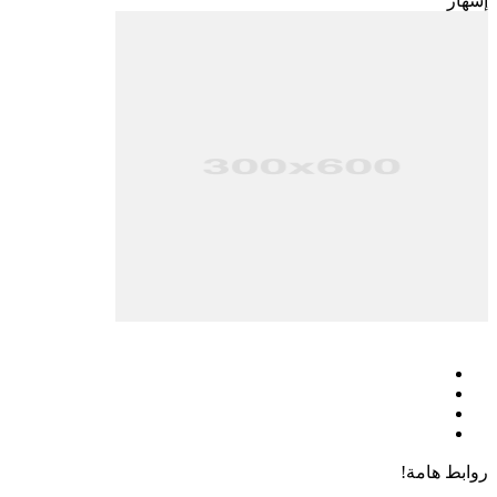
إشهار
فيسبوك
‫X
‫YouTube
انستقرام
روابط هامة!