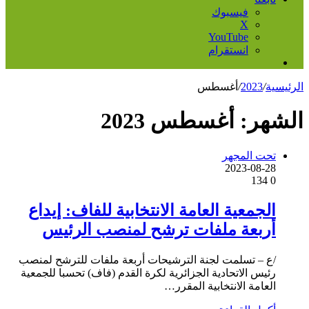
فيسبوك
‫X
‫YouTube
انستقرام
إضافة
عمود
الرئيسية
/
2023
/
أغسطس
جانبي
الشهر:
أغسطس 2023
تحت المجهر
2023-08-28
134
0
الجمعية العامة الانتخابية للفاف: إيداع
أربعة ملفات ترشح لمنصب الرئيس
/ع – تسلمت لجنة الترشيحات أربعة ملفات للترشح لمنصب
رئيس الاتحادية الجزائرية لكرة القدم (فاف) تحسبا للجمعية
العامة الانتخابية المقرر…