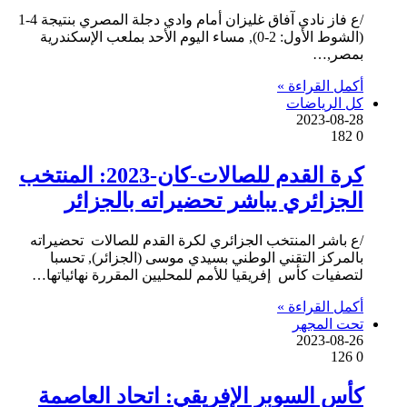
/ع فاز نادي آفاق غليزان أمام وادي دجلة المصري بنتيجة 4-1
(الشوط الأول: 2-0), مساء اليوم الأحد بملعب الإسكندرية
بمصر,…
أكمل القراءة »
كل الرياضات
2023-08-28
182
0
كرة القدم للصالات-كان-2023: المنتخب
الجزائري يباشر تحضيراته بالجزائر
/ع باشر المنتخب الجزائري لكرة القدم للصالات تحضيراته
بالمركز التقني الوطني بسيدي موسى (الجزائر), تحسبا
لتصفيات كأس إفريقيا للأمم للمحليين المقررة نهائياتها…
أكمل القراءة »
تحت المجهر
2023-08-26
126
0
كأس السوبر الإفريقي: اتحاد العاصمة