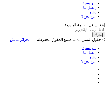
الرئيسية
إتصل بنا
إشهار
من نحن؟
إشترك في القائمة البريدية
أدخل
بريدك
الإلكتروني
© حقوق النشر 2026، جميع الحقوق محفوظة |
الجزائر ماتش
الرئيسية
إتصل بنا
إشهار
من نحن؟
فيسبوك
‫X
‫YouTube
انستقرام
زر
الذهاب
إلى
الأعلى