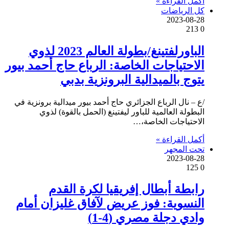
أكمل القراءة »
كل الرياضات
2023-08-28
213
0
الباورلفتينغ/بطولة العالم 2023 لذوي
الاحتياجات الخاصة: الرباع حاج أحمد بيور
يتوج بالميدالية البرونزية بدبي
/ع – نال الرباع الجزائري حاج أحمد بيور ميدالية برونزية في
البطولة العالمية للباور ليفتينغ (الحمل بالقوة) لذوي
الاحتياجات الخاصة،…
أكمل القراءة »
تحت المجهر
2023-08-28
125
0
رابطة أبطال إفريقيا لكرة القدم
النسوية: فوز عريض لآفاق غليزان أمام
وادي دجلة مصري (4-1)