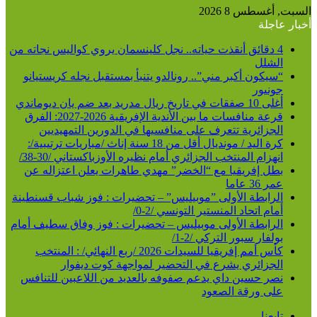
عن
السبت, أغسطس 8 2026
أخبار عاجلة
4 دقائق أنقذت حياته.. نجل كلينسمان يروي كواليس نجاته من
الشلل
“سيكون أكبر مني”.. رونالدو يتنبأ بمستقبل نجله كريستيانو
جونيور
أغلى 10 صفقات في تاريخ ريال مدريد بعد ضم يان ديوماندي
قرعة منافسات ما بين الأندية الإفريقية 2026-2027: الفرق
الجزائرية تتعرف على منافسيها في الدورين التمهيديين
كرة اليد / مونديال أقل من 18 سنة إناث /مباريات ترتيبية/:
انهزام المنتخب الجزائري أمام نظيره الأوزباكستاني /30-38/
بطل إفريقيا مع “الخضر” مهدي طاهرات يعلن اعتزاله عن
عمر 36 عاما
الرابطة الأولى ”موبيليس” – تحضيرات : فوز شباب قسنطينة
أمام اتحاد المنستير التونسي /2-0/
الرابطة الأولى موبيليس – تحضيرات : فوز وفاق سطيف أمام
بولفار سبور التركي /2-1/
كأس أمم إفريقيا للسيدات 2026 /ربع النهائي/ : المنتخب
الجزائري يشرع في التحضير لمواجهة كوت ديفوار
نصر حسين داي يدعم صفوفه بالعديد من اللاعبين للتنافس
على ورقة الصعود
تابعنا