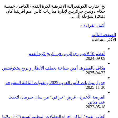
/ع اختارت الكونفدرالية الافريقية لكرة القدم (الكاف)، خمسة
حكام دوليين جزائريين لإدارة مباريات كأس امم افريقيا كان
2023 (المؤجلة إلى…
أكمل القراءة »
الصفحة التالية
الأكثر مشاهدة
أعظم 10 لاعبين جزائريين في تاريخ كرة القدم
2024-09-09
هدّاف بالفطرة.. أمين شياخة يخطف الأنظار و يريح بيتكوفيتش
2025-04-23
جدول مباريات كأس العرب 2025 والقنوات الناقلة المفتوحة
2025-11-30
الفرصة الأخيرة.. عرض “خرافي” من سان جيرمان لتجديد
عقد مبابي
2022-05-18
ألعاب القوى/ أماكن إجراء البطولات الوطنية لسنة 2025: ولايتا