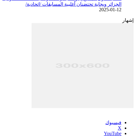
الجزائر وبجاية تحتضنان أغلبية المسابقات /اتحادية/
2025-01-12
إشهار
فيسبوك
‫X
‫YouTube