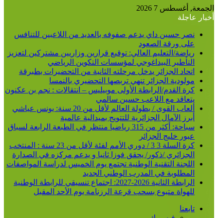
الجمعة, أغسطس 7 2026
أخبار عاجلة
نصر حسين داي يدعم صفوفه بالعديد من اللاعبين للتنافس
على ورقة الصعود
رياضة/التعليم العالي: توقيع قرارين وزاريين مشتركين لتعزيز
التأطير البيداغوجي لمؤسسات التكوين الرياضي
اتحاد الجزائر يدخل مرحلته الثانية من التحضيرات بطبرقة
مولودية الجزائر تنهي تربصها التحضيري بالنمسا
كرة القدم/الرابطة الأولى موبيليس – انتقالات : نجم بن عكنون
يتعاقد مع اللاعب حسين سالمي
ألعاب القوى / بطولة العالم لأقل من 20 سنة: يونس عياشي
أبرز الآمال الجزائرية للتتويج بميدالية عالمية
سباحة: أكثر من 315 رياضيا منتظر في الطبعة الرابعة لسباق
عبور خليج الجزائر
كرة السلة 3 3 / دوري الأمم لفئة لأقل من 23 سنة : المنتخب
الجزائري /ذكور/ يحقق فوزا ثانيا و يدعم مركزه في الصدارة
اللجنة التقنية الوطنية تجتمع يوم الخميس لدراسة المواصفات
المطلوبة في المدرب الوطني الجديد
الرابطة الثانية 2026-2027: اجتماع تنسيقي للرابطة الوطنية
للهواة متبوع بسحب قرعة الرزنامة يوم الأحد المقبل
تابعنا
فيسبوك