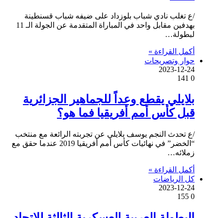
/ع تغلب نادي شباب بلوزداد على ضيفه شباب قسنطينة
بهدفين مقابل واحد في المباراة المتقدمة عن الجولة الـ 11
لبطولة…
أكمل القراءة »
حوار وتصريحات
2023-12-24
141
0
بلايلي يقطع وعداً للجماهير الجزائرية
قبل كأس أمم أفريقيا فما هو؟
/ع تحدث النجم يوسف بلايلي عن تجربته الرائعة مع منتخب
“الخضر” في نهائيات كأس أمم أفريقيا 2019 عندما حقق مع
زملائه…
أكمل القراءة »
كل الرياضات
2023-12-24
155
0
البطولة العربية العسكرية الثالثة للاتحاد