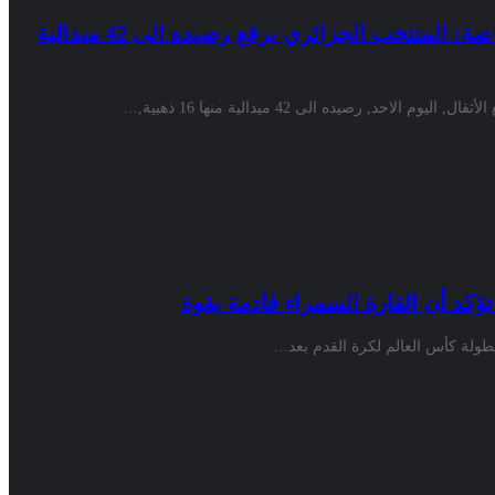
رفع الأثقال/البطولة الإفريقية لذوي الاحتياجات الخاصة: المنتخب الجزائري يرفع رصيده الى 42 ميدالية
, رصيده الى 42 ميدالية منها 16 ذهبية,…
بطولة كأس العالم لكرة القدم بعد…