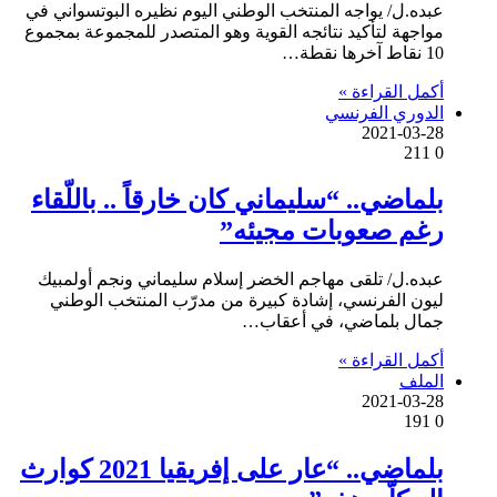
عبده.ل/ يواجه المنتخب الوطني اليوم نظيره البوتسواني في
مواجهة لتأكيد نتائجه القوية وهو المتصدر للمجموعة بمجموع
10 نقاط آخرها نقطة…
أكمل القراءة »
الدوري الفرنسي
2021-03-28
211
0
بلماضي.. “سليماني كان خارقاً .. باللّقاء
رغم صعوبات مجيئه”
عبده.ل/ تلقى مهاجم الخضر إسلام سليماني ونجم أولمبيك
ليون الفرنسي، إشادة كبيرة من مدرّب المنتخب الوطني
جمال بلماضي، في أعقاب…
أكمل القراءة »
الملف
2021-03-28
191
0
بلماضي.. “عار على إفريقيا 2021 كوارث