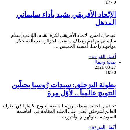
177
0
الإتّحاد الأفريقي يشيد بأداء سليماني
المذهل
عبده.ل/ امتدح الاتحاد الأفريقي لكرة القدم، اللاعب إسلام
سليماني مهاجم وهداف منتخب الجزائر، بعد تألقه خلال
مواجهة زامبيا، أمسية الخميس.…
أكمل القراءة »
صحة وجمال
2021-03-27
199
0
بطولة التزحلق: سيدات رُوسيا يحتلّين
التتويج عالمياً .. لأوّل مرة
/عبده.ل احتلت سيدات روسيا منصة التتويج بكاملها في بطولة
العالم للتزحلق الفني على الجليد المقامة في العاصمة
السويدية ستوكهولم. وأحرزت…
أكمل القراءة »