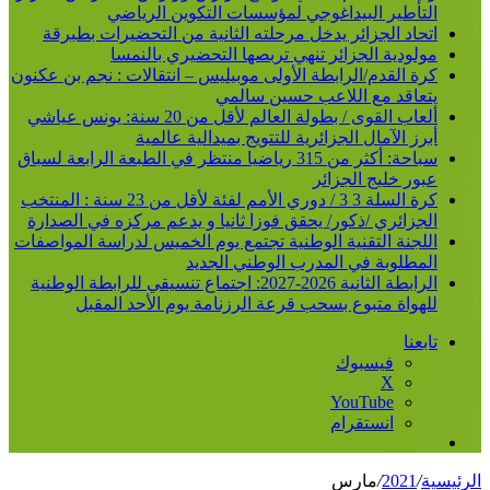
التأطير البيداغوجي لمؤسسات التكوين الرياضي
اتحاد الجزائر يدخل مرحلته الثانية من التحضيرات بطبرقة
مولودية الجزائر تنهي تربصها التحضيري بالنمسا
كرة القدم/الرابطة الأولى موبيليس – انتقالات : نجم بن عكنون
يتعاقد مع اللاعب حسين سالمي
ألعاب القوى / بطولة العالم لأقل من 20 سنة: يونس عياشي
أبرز الآمال الجزائرية للتتويج بميدالية عالمية
سباحة: أكثر من 315 رياضيا منتظر في الطبعة الرابعة لسباق
عبور خليج الجزائر
كرة السلة 3 3 / دوري الأمم لفئة لأقل من 23 سنة : المنتخب
الجزائري /ذكور/ يحقق فوزا ثانيا و يدعم مركزه في الصدارة
اللجنة التقنية الوطنية تجتمع يوم الخميس لدراسة المواصفات
المطلوبة في المدرب الوطني الجديد
الرابطة الثانية 2026-2027: اجتماع تنسيقي للرابطة الوطنية
للهواة متبوع بسحب قرعة الرزنامة يوم الأحد المقبل
تابعنا
فيسبوك
‫X
‫YouTube
انستقرام
إضافة
عمود
الرئيسية
/
2021
/
مارس
جانبي