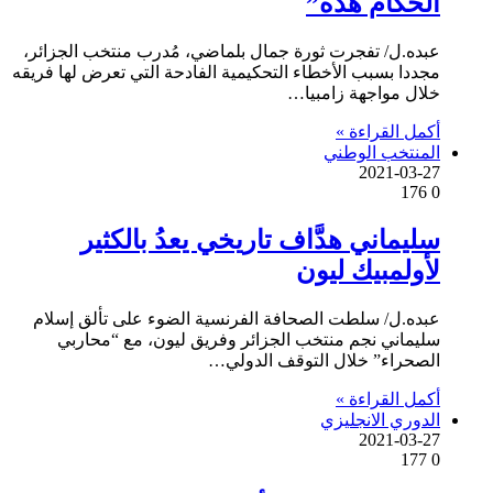
الحكاّم هذه”
عبده.ل/ تفجرت ثورة جمال بلماضي، مُدرب منتخب الجزائر،
مجددا بسبب الأخطاء التحكيمية الفادحة التي تعرض لها فريقه
خلال مواجهة زامبيا…
أكمل القراءة »
المنتخب الوطني
2021-03-27
176
0
سليماني هدَّاف تاريخي يعدُ بالكثير
لأولمبيك ليون
عبده.ل/ سلطت الصحافة الفرنسية الضوء على تألق إسلام
سليماني نجم منتخب الجزائر وفريق ليون، مع “محاربي
الصحراء” خلال التوقف الدولي…
أكمل القراءة »
الدوري الانجليزي
2021-03-27
177
0