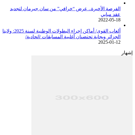
الفرصة الأخيرة.. عرض “خرافي” من سان جيرمان لتجديد
عقد مبابي
2022-05-18
ألعاب القوى/ أماكن إجراء البطولات الوطنية لسنة 2025: ولايتا
الجزائر وبجاية تحتضنان أغلبية المسابقات /اتحادية/
2025-01-12
إشهار