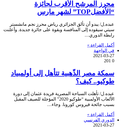
محرز المرشح الأقرب لجائزة
“الأفضلTOP” لشهر مارس
عبده,ل/ يبدو أن تألق الجزائري رياض محرز نجم مانشستر
سيتي سيقوده إلى المنافسة وبقوة على جائزة جديدة. وأعلنت
رابطة الدوري…
أكمل القراءة »
في الواجهة
2021-03-27
201
0
سمكة مصر الذّهبية تتأهل إلى أولمبياد
طوكيو.. كيف؟
عبده.ل/ تأهلت السباحة المصرية فريدة عثمان إلى دورة
الألعاب الأولمبية “طوكيو 2020” المؤجلة للصيف المقبل
بسبب جائحة فيروس كورونا. وجاء…
أكمل القراءة »
الدوري الفرنسي
2021-03-27