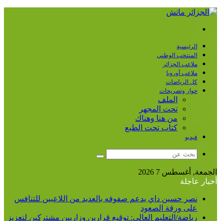
القائمة
الرئيسية
المنتخب الوطني
ملاعب الجزائر
ملاعب أوروبا
كل الرياضات
حوار وتصريحات
الملف
تحت المجهر
من هنا وهناك
كتاب تحت الطبع
فيديو
بحث
عن
الجمعة, أغسطس 7 2026
أخبار عاجلة
نصر حسين داي يدعم صفوفه بالعديد من اللاعبين للتنافس
على ورقة الصعود
رياضة/التعليم العالي: توقيع قرارين وزاريين مشتركين لتعزيز