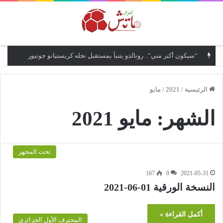
القائمة
“سيكون أكبر مني”.. رونالدو يتنبأ بمستقبل نجله كريستيانو جونيور
الرئيسية
/
2021
/
مايو
الشهر:
مايو 2021
تحت المجهر
167
0
2021-05-31
النسخة الورقية 01-06-2021
أكمل القراءة »
المحترف الأول الجزائري