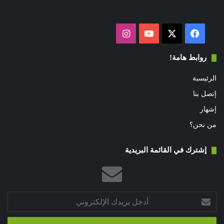
فيسبوك
‫X
‫YouTube
انستقرام
روابط هامة!
الرئيسية
إتصل بنا
إشهار
من نحن؟
إشترك في القائمة البريدية
أدخل
بريدك
الإلكتروني