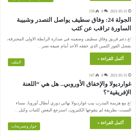
159
0
2021-05-31
الجولة 24: وفاق سطيف يواصل التصدر وشبيبة
الساورة تراقب عن كثب
/ع دعم فريق وفاق سطيف وضعيته في صدارة الرابطة الاولى المحترفة،
بفضل الفوز الثمين الذي حققه الأحد أمام ضيفه نصر…
أكمل القراءة »
الملف
147
0
2021-05-31
غوارديولا والإخفاق الأوروبي.. هل هي “اللعنة
الإفريقية”؟
/ع مع هزيمة المدرب بيب غوارديولا نهائي دوري أبطال أوروبا، مساء
السبت، بطريقة لم يتقوعها الكثيرون، استرجع البعض كلمات وكيل…
أكمل القراءة »
حوار وتصريحات