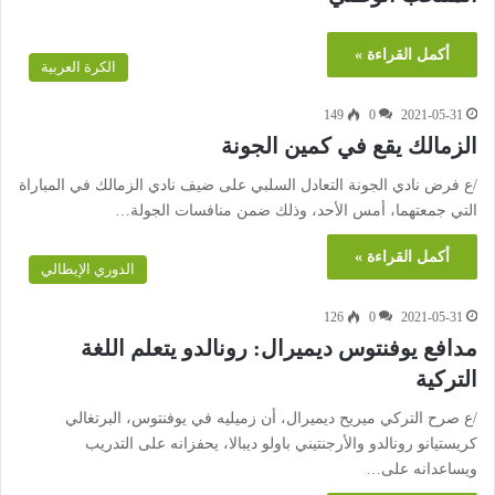
أكمل القراءة »
الكرة العربية
149
0
2021-05-31
الزمالك يقع في كمين الجونة
/ع فرض نادي الجونة التعادل السلبي على ضيف نادي الزمالك في المباراة
التي جمعتهما، أمس الأحد، وذلك ضمن منافسات الجولة…
أكمل القراءة »
الدوري الإيطالي
126
0
2021-05-31
مدافع يوفنتوس ديميرال: رونالدو يتعلم اللغة
التركية
/ع صرح التركي ميريح ديميرال، أن زميليه في يوفنتوس، البرتغالي
كريستيانو رونالدو والأرجنتيني باولو ديبالا، يحفزانه على التدريب
ويساعدانه على…