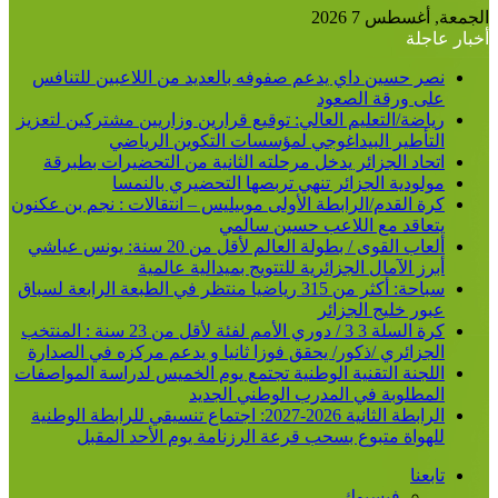
عن
الجمعة, أغسطس 7 2026
أخبار عاجلة
نصر حسين داي يدعم صفوفه بالعديد من اللاعبين للتنافس
على ورقة الصعود
رياضة/التعليم العالي: توقيع قرارين وزاريين مشتركين لتعزيز
التأطير البيداغوجي لمؤسسات التكوين الرياضي
اتحاد الجزائر يدخل مرحلته الثانية من التحضيرات بطبرقة
مولودية الجزائر تنهي تربصها التحضيري بالنمسا
كرة القدم/الرابطة الأولى موبيليس – انتقالات : نجم بن عكنون
يتعاقد مع اللاعب حسين سالمي
ألعاب القوى / بطولة العالم لأقل من 20 سنة: يونس عياشي
أبرز الآمال الجزائرية للتتويج بميدالية عالمية
سباحة: أكثر من 315 رياضيا منتظر في الطبعة الرابعة لسباق
عبور خليج الجزائر
كرة السلة 3 3 / دوري الأمم لفئة لأقل من 23 سنة : المنتخب
الجزائري /ذكور/ يحقق فوزا ثانيا و يدعم مركزه في الصدارة
اللجنة التقنية الوطنية تجتمع يوم الخميس لدراسة المواصفات
المطلوبة في المدرب الوطني الجديد
الرابطة الثانية 2026-2027: اجتماع تنسيقي للرابطة الوطنية
للهواة متبوع بسحب قرعة الرزنامة يوم الأحد المقبل
تابعنا
فيسبوك