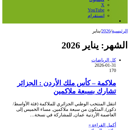
‫X
‫YouTube
انستقرام
إضافة
عمود
الرئيسية
/
2026
/
يناير
جانبي
الشهر:
يناير 2026
كل الرياضات
2026-01-31
170
ملاكمة – كأس ملك الأردن : الجزائر
تشارك بسبعة ملاكمين
انتقل المنتخب الوطني الجزائري للملاكمة (فئة الأواسط/
ذكور), المتكون من سبعة ملاكمين, مساء الخميس إلى
العاصمة الأردنية عمان, للمشاركة في نسخة…
أكمل القراءة »