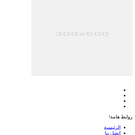
فيسبوك
‫X
‫YouTube
انستقرام
روابط هامة!
الرئيسية
إتصل بنا