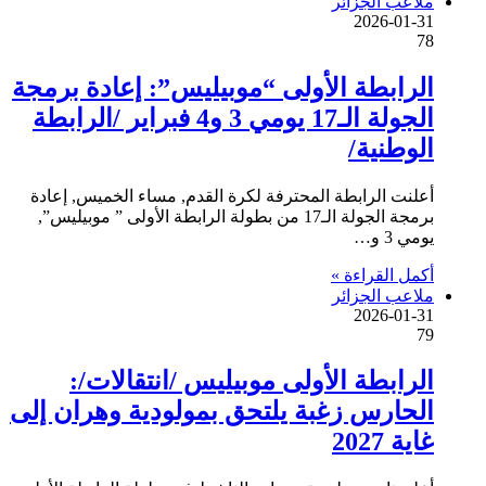
ملاعب الجزائر
2026-01-31
78
الرابطة الأولى “موبيليس”: إعادة برمجة
الجولة الـ17 يومي 3 و4 فبراير /الرابطة
الوطنية/
أعلنت الرابطة المحترفة لكرة القدم, مساء الخميس, إعادة
برمجة الجولة الـ17 من بطولة الرابطة الأولى ” موبيليس”,
يومي 3 و…
أكمل القراءة »
ملاعب الجزائر
2026-01-31
79
الرابطة الأولى موبيليس /انتقالات/:
الحارس زغبة يلتحق بمولودية وهران إلى
غاية 2027