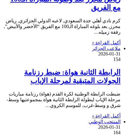
مع الفريق
كرم نادي أهلي جدة السعودي, لاعبه الدولي الجزائري, رياض
محرز, بعد بلوغه المباراة الـ100 مع الفريق “الأخضر والأبيض”,
رفقة زميله…
أكمل القراءة »
ملاعب الجزائر
2026-01-31
154
الرابطة الثانية هواة: ضبط رزنامة
الجولات المتبقية لمرحلة الإياب
ضبطت الرابطة الوطنية لكرة القدم (هواة) رزنامة مباريات
مرحلة الإياب لبطولة الرابطة الثانية هواة بمجموعتيها وسط-
شرق و وسط-غرب, للموسم الكروي…
أكمل القراءة »
المنتخب الوطني
2026-01-31
164