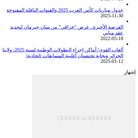
جدول مباريات كأس العرب 2025 والقنوات الناقلة المفتوحة
2025-11-30
الفرصة الأخيرة.. عرض “خرافي” من سان جيرمان لتجديد
عقد مبابي
2022-05-18
ألعاب القوى/ أماكن إجراء البطولات الوطنية لسنة 2025: ولايتا
الجزائر وبجاية تحتضنان أغلبية المسابقات /اتحادية/
2025-01-12
إشهار