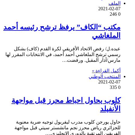
الملف
2021-02-07
246
0
مكتب “الكاف” يرفظ ترشح رئيسه أحمد
الملغاشي
عبده.ل/ رفض الاتحاد الأفريقي لكرة القدم (كاف) بشكل
رسمي ترشح الملغاشي أحمد أحمد، في الانتخابات المقرر لها
مارس/آذار المقبل. ورفضت…
أكمل القراءة »
المنتخب الوطني
2021-02-07
335
0
كلوب يحاول احباط محرز قبل مواجهة
الأنفيلد
حاول يورجن كلوب مدرب ليفربول توجيه ضربة معنوية
للجزائري رياض محرز نجم مانشستر سيتي قبل مواجهة
الفريقين المرتقبة بالدوري الإنجليزي.…