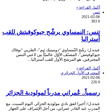
أكمل القراءة »
تنس
2021-02-06
383
0
تنس: النمساوي يرشّح جيوكوفيتش للقب
أستراليا
عبده.ل/ رشّح النّمساوي “دومينيك ثيم”، الصّربي “نوفاك
جيوكوفيتش”، المصنّف الأوّل عالميّاً بين لاعبي التنس
المحترفين، هو المرشح الأول للقب أستراليا…
أكمل القراءة »
المحترف الأول الجزائري
2021-02-06
226
0
رسمياً.. عُمراني مدرباً لمولودية الجزائر
عبده.ل// أخيرا اتفق نادي مولودية الجزائر، اليوم السبت، مع
المدرب عبد القادر عمراني، من أجل الإشراف على الجهاز