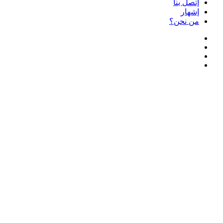
إتصل بنا
إشهار
من نحن؟
فيسبوك
‫X
‫YouTube
انستقرام
زر
الذهاب
إلى
الأعلى