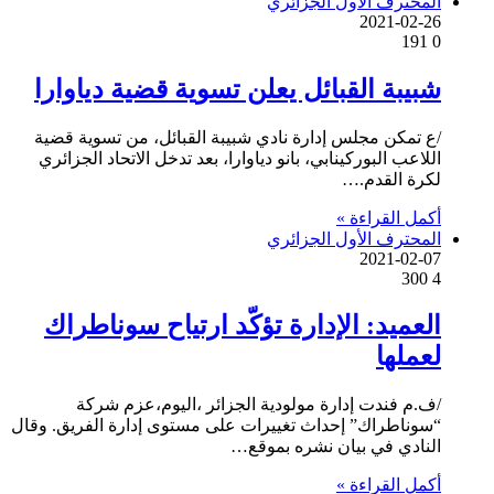
المحترف الأول الجزائري
2021-02-26
191
0
شبيبة القبائل يعلن تسوية قضية دياوارا
/ع تمكن مجلس إدارة نادي شبيبة القبائل، من تسوية قضية
اللاعب البوركينابي، بانو دياوارا، بعد تدخل الاتحاد الجزائري
لكرة القدم.…
أكمل القراءة »
المحترف الأول الجزائري
2021-02-07
300
4
العميد: الإدارة تؤكّد ارتياح سوناطراك
لعملها
/ف.م فندت إدارة مولودية الجزائر ،اليوم،عزم شركة
“سوناطراك” إحداث تغييرات على مستوى إدارة الفريق. وقال
النادي في بيان نشره بموقع…
أكمل القراءة »