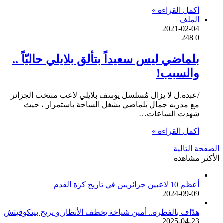
أكمل القراءة »
الملف
2021-02-04
248
0
بلماضي ليس سعيداً بتألق بلايلي حاليّاً ..
والسبب!
/عبده.ل لا يزال مُسلسل يوسف بلايلي لاعب منتخب الجزائر
مع مدربه جمال بلماضي يشغل الساحة باستمرار ، حيث
شهدت الساعات…
أكمل القراءة »
الصفحة التالية
الأكثر مشاهدة
أعظم 10 لاعبين جزائريين في تاريخ كرة القدم
2024-09-09
هدّاف بالفطرة.. أمين شياخة يخطف الأنظار و يريح بيتكوفيتش
2025-04-23