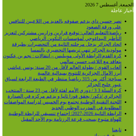
عن
الجمعة, أغسطس 7 2026
أخبار عاجلة
نصر حسين داي يدعم صفوفه بالعديد من اللاعبين للتنافس
على ورقة الصعود
رياضة/التعليم العالي: توقيع قرارين وزاريين مشتركين لتعزيز
التأطير البيداغوجي لمؤسسات التكوين الرياضي
اتحاد الجزائر يدخل مرحلته الثانية من التحضيرات بطبرقة
مولودية الجزائر تنهي تربصها التحضيري بالنمسا
كرة القدم/الرابطة الأولى موبيليس – انتقالات : نجم بن عكنون
يتعاقد مع اللاعب حسين سالمي
ألعاب القوى / بطولة العالم لأقل من 20 سنة: يونس عياشي
أبرز الآمال الجزائرية للتتويج بميدالية عالمية
سباحة: أكثر من 315 رياضيا منتظر في الطبعة الرابعة لسباق
عبور خليج الجزائر
كرة السلة 3 3 / دوري الأمم لفئة لأقل من 23 سنة : المنتخب
الجزائري /ذكور/ يحقق فوزا ثانيا و يدعم مركزه في الصدارة
اللجنة التقنية الوطنية تجتمع يوم الخميس لدراسة المواصفات
المطلوبة في المدرب الوطني الجديد
الرابطة الثانية 2026-2027: اجتماع تنسيقي للرابطة الوطنية
للهواة متبوع بسحب قرعة الرزنامة يوم الأحد المقبل
تابعنا
فيسبوك