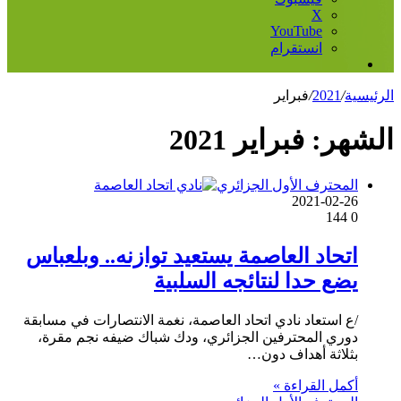
‫X
‫YouTube
انستقرام
إضافة
عمود
الرئيسية
/
2021
/
فبراير
جانبي
الشهر:
فبراير 2021
المحترف الأول الجزائري
2021-02-26
144
0
اتحاد العاصمة يستعيد توازنه.. وبلعباس
يضع حدا لنتائجه السلبية
/ع استعاد نادي اتحاد العاصمة، نغمة الانتصارات في مسابقة
دوري المحترفين الجزائري، ودك شباك ضيفه نجم مقرة،
بثلاثة أهداف دون…
أكمل القراءة »