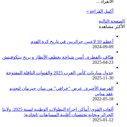
الانفراد…
أكمل القراءة »
الصفحة التالية
الأكثر مشاهدة
أعظم 10 لاعبين جزائريين في تاريخ كرة القدم
2024-09-09
هدّاف بالفطرة.. أمين شياخة يخطف الأنظار و يريح بيتكوفيتش
2025-04-23
جدول مباريات كأس العرب 2025 والقنوات الناقلة المفتوحة
2025-11-30
الفرصة الأخيرة.. عرض “خرافي” من سان جيرمان لتجديد
عقد مبابي
2022-05-18
ألعاب القوى/ أماكن إجراء البطولات الوطنية لسنة 2025: ولايتا
الجزائر وبجاية تحتضنان أغلبية المسابقات /اتحادية/
2025-01-12