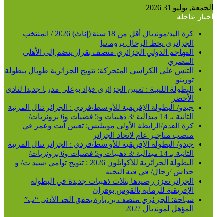
عن
الجمعة, يوليو 31 2026
أخبار عاجلة
كرة اليد/مونديال أقل من 18 سنة (إناث) 2026 / المنتخب
الجزائري يحط الرحال برومانيا
المهاجم الدولي الجزائري منصف بقرار ينضم إلى الأهلي
المصري
التنس على الكراسي المتحركة: تتويج الجزائرية طوبال ببطولة
تورينو
البطولة الليبية : تعيين الجزائري فؤاد بوعلي مدربا جديدا لنادي
الأخضر
جيدو/ البطولة الإفريقية للأواسط/فردي : الجزائر تنال المرتبة
الثانية بـ 14 ميدالية /3 ذهبيات و5 فضيات و6 برونزيات/
كرة القدم/الرابطة الأولى موبيليس: تعيين آيت وعمر في
منصب مناجير عام لاتحاد الجزائر
جيدو/ البطولة الإفريقية للأواسط/فردي : الجزائر تنال المرتبة
الثانية بـ 14 ميدالية /3 ذهبيات و5 فضيات و6 برونزيات/
البطولة الجزائرية للأكواتلون 2026 : تتويج توامي /سيدات/ و
خداش /رجال/ في فئة النخبة
الجزائر تعزز رصيدها بثلاث ذهبيات جديدة في البطولة
الإفريقية للرماية بالقوس بوهران
سباحة: الجزائري منصف بن بارة يحقق الحد الأدنى “ب”
المؤهل لمونديال 2027