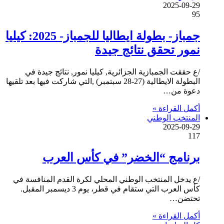
2025-09-29
95
جمباز- بطولة ايطاليا للجمباز- 2025: كيليا
نمور تحقق نتائج جيدة
/ع حققت الجمبازية الجزائرية, كيليا نمور, نتائج جيدة في
البطولة الايطالية (27-28 سبتمبر) ,التي شاركت فيها بعد تلقيها
دعوة من…
أكمل القراءة »
المنتخب الوطني
2025-09-29
117
برنامج “الخضر” في كأس العرب
/ع يدخل المنتخب الوطني المحلي لكرة القدم المنافسة في
كأس العرب التي ستقام في قطر، يوم 3 ديسمبر المقبل.
تحتضن…
أكمل القراءة »