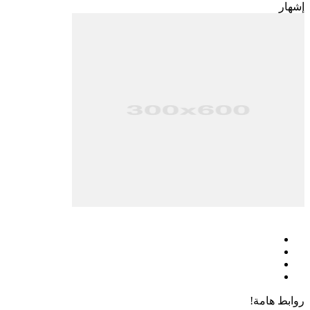
إشهار
فيسبوك
‫X
‫YouTube
انستقرام
روابط هامة!