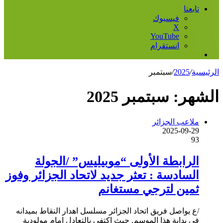
تابعنا
فيسبوك
‫X
‫YouTube
انستقرام
إضافة
عمود
الرئيسية
/
2025
/
سبتمبر
جانبي
الشهر:
سبتمبر 2025
ملاعب الجزائر
2025-09-29
93
الرابطة الأولى “موبيليس” /الجولة
السادسة : تعثر جديد لاتحاد الجزائر وفوز
ثمين لترجي مستغانم
/ع يواصل فريق اتحاد الجزائر مسلسل اهدار النقاط بميدانه
في بداية هذا الموسم, حيث اكتفى بالتعادل امام مولودية