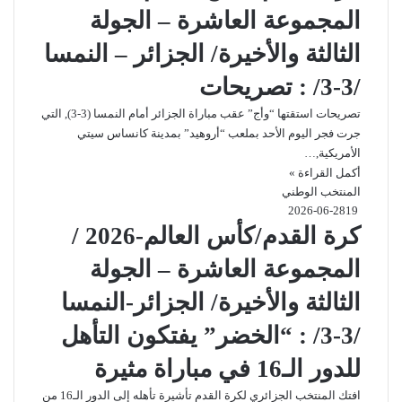
المجموعة العاشرة – الجولة
الثالثة والأخيرة/ الجزائر – النمسا
/3-3/ : تصريحات
تصريحات استقتها “وأج” عقب مباراة الجزائر أمام النمسا (3-3), التي
جرت فجر اليوم الأحد بملعب “أروهيد” بمدينة كانساس سيتي
الأمريكية,…
أكمل القراءة »
المنتخب الوطني
2026-06-28
19
كرة القدم/كأس العالم-2026 /
المجموعة العاشرة – الجولة
الثالثة والأخيرة/ الجزائر-النمسا
/3-3/ : “الخضر” يفتكون التأهل
للدور الـ16 في مباراة مثيرة
افتك المنتخب الجزائري لكرة القدم تأشيرة تأهله إلى الدور الـ16 من