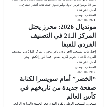
بين 28 يونيو/حزيران و3 يوليو/تموز، حيث تتجه أنظار عشاق…
أكمل القراءة »
المنتخب الوطني
2026-06-29
21
مونديال 2026: محرز يحتل
المركز الـ21 في التصنيف
الفردي للفيفا
إحتل قائد المنتخب الجزائري رياض محرز، المركز الـ21 في التصنيف
الفردي للاتحاد الدولي لكرة القدم ” فيفا باور رانكينغ” وهو…
أكمل القراءة »
المنتخب الوطني
2026-06-29
17
“الخضر” أمام سويسرا لكتابة
صفحة جديدة من تاريخهم في
كأس العالم
سيحاول المنتخب الوطني لكرة القدم، فجر الجمعة (الساعة الرابعة