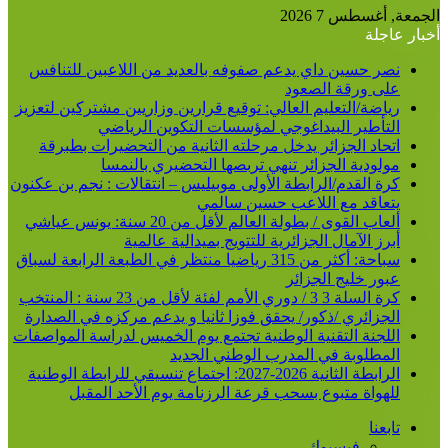
عن
الجمعة, أغسطس 7 2026
أخبار عاجلة
نصر حسين داي يدعم صفوفه بالعديد من اللاعبين للتنافس
على ورقة الصعود
رياضة/التعليم العالي: توقيع قرارين وزاريين مشتركين لتعزيز
التأطير البيداغوجي لمؤسسات التكوين الرياضي
اتحاد الجزائر يدخل مرحلته الثانية من التحضيرات بطبرقة
مولودية الجزائر تنهي تربصها التحضيري بالنمسا
كرة القدم/الرابطة الأولى موبيليس – انتقالات : نجم بن عكنون
يتعاقد مع اللاعب حسين سالمي
ألعاب القوى / بطولة العالم لأقل من 20 سنة: يونس عياشي
أبرز الآمال الجزائرية للتتويج بميدالية عالمية
سباحة: أكثر من 315 رياضيا منتظر في الطبعة الرابعة لسباق
عبور خليج الجزائر
كرة السلة 3 3 / دوري الأمم لفئة لأقل من 23 سنة : المنتخب
الجزائري /ذكور/ يحقق فوزا ثانيا و يدعم مركزه في الصدارة
اللجنة التقنية الوطنية تجتمع يوم الخميس لدراسة المواصفات
المطلوبة في المدرب الوطني الجديد
الرابطة الثانية 2026-2027: اجتماع تنسيقي للرابطة الوطنية
للهواة متبوع بسحب قرعة الرزنامة يوم الأحد المقبل
تابعنا
فيسبوك