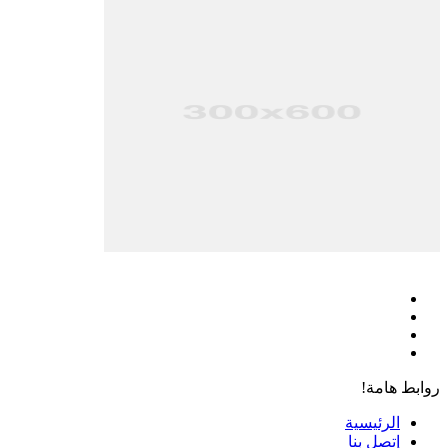
فيسبوك
‫X
‫YouTube
انستقرام
روابط هامة!
الرئيسية
إتصل بنا