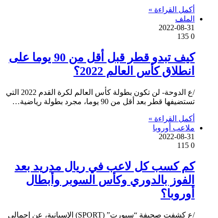
أكمل القراءة »
الملف
2022-08-31
135
0
كيف تبدو قطر قبل أقل من 90 يوما على
انطلاق كأس العالم 2022؟
/ع الدوحة- لن تكون بطولة كأس العالم لكرة القدم 2022 التي
تستضيفها قطر بعد أقل من 90 يوما، مجرد بطولة رياضية…
أكمل القراءة »
ملاعب أوروبا
2022-08-31
115
0
كم كسب كل لاعب في ريال مدريد بعد
الفوز بالدوري وكأس السوبر وأبطال
أوروبا؟
/ع كشفت صحيفة “سبورت” (SPORT) الإسبانية، عن إجمالي