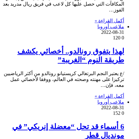
المكافآت التي حصل عليها كل لاعب في فريق ريال مدريد بعد
الفوز…
أكمل القراءة »
ملاعب أوروبا
2022-08-31
120
0
لهذا يتفوق رونالدو.. أخصائي يكشف
طريقة النوم “الغريبة”
/ع يعتبر النجم البرتغالي كريستيانو رونالدو من أكثر الرياضيين
تركيزا على مهنته وصحته في العالم، ووفقا لأخصائي عمل
معه، فإن…
أكمل القراءة »
ملاعب أوروبا
2022-08-31
152
0
6 أسماء قد تحل “معضلة إنريكي” في
مونديال قطر