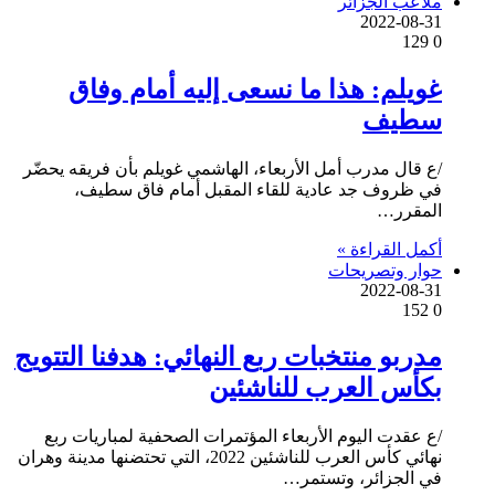
ملاعب الجزائر
2022-08-31
129
0
غويلم: هذا ما نسعى إليه أمام وفاق
سطيف
/ع قال مدرب أمل الأربعاء، الهاشمي غويلم بأن فريقه يحضّر
في ظروف جد عادية للقاء المقبل أمام فاق سطيف،
المقرر…
أكمل القراءة »
حوار وتصريحات
2022-08-31
152
0
مدربو منتخبات ربع النهائي: هدفنا التتويج
بكأس العرب للناشئين
/ع عقدت اليوم الأربعاء المؤتمرات الصحفية لمباريات ربع
نهائي كأس العرب للناشئين 2022، التي تحتضنها مدينة وهران
في الجزائر، وتستمر…