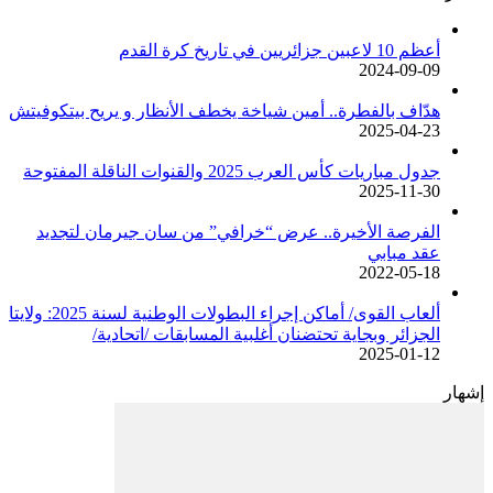
أعظم 10 لاعبين جزائريين في تاريخ كرة القدم
2024-09-09
هدّاف بالفطرة.. أمين شياخة يخطف الأنظار و يريح بيتكوفيتش
2025-04-23
جدول مباريات كأس العرب 2025 والقنوات الناقلة المفتوحة
2025-11-30
الفرصة الأخيرة.. عرض “خرافي” من سان جيرمان لتجديد
عقد مبابي
2022-05-18
ألعاب القوى/ أماكن إجراء البطولات الوطنية لسنة 2025: ولايتا
الجزائر وبجاية تحتضنان أغلبية المسابقات /اتحادية/
2025-01-12
إشهار