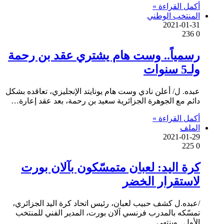
أكمل القراءة »
المنتخب الوطني
2021-01-31
236
0
رسمياً.. وست هام يشتري عقد بن رحمة
ولـ5 سنوات
عبده. ل/ أعلن نادي وست هام يونايتد الإنجليزي، تعاقده بشكل
دائم مع الجوهرة الجزائرية سعيد بن رحمة، بعد عقد إعارة…
أكمل القراءة »
الملف
2021-01-29
225
0
كرة اليد: لعبان متمسّكون بآلان بورت
لاستقرار الخضر
/عبده.ل كشف حبيب لعبان، رئيس اتحاد كرة اليد الجزائري،
تمسّكه بالمدرب فرنسي آلان بورت، المدير الفني للمنتخب
الأول . وينتهي…