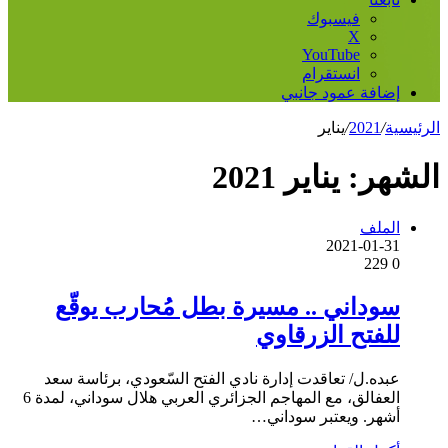
فيسبوك
‫X
‫YouTube
انستقرام
إضافة عمود جانبي
الرئيسية
/
2021
/
يناير
الشهر:
يناير 2021
الملف
2021-01-31
229
0
سوداني .. مسيرة بطل مُحارب يوقّع
للفتح الزرقاوي
عبده.ل/ تعاقدت إدارة نادي الفتح السّعودي، برئاسة سعد
العفالق، مع المهاجم الجزائري العربي هلال سوداني، لمدة 6
أشهر. ويعتبر سوداني…