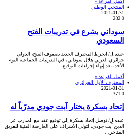
أكمل القراءة »
المنتخب الوطني
2021-01-31
282
0
سوداني يشرع في تدريبات الفتح
السعودي
عبده.ل/ انخرط المحترف الجديد بصفوف الفتح، الدولي
جزائري العربي هلال سوداني، في التدريبات الجماعية اليوم
الأحد، بعد إنهاء إجراءات التوقيع…
أكمل القراءة »
المحترف الأول الجزائري
2021-01-31
371
0
إتحاد بسكرة يختار آيت جودي مدرّباً له
عبده.ل/ توصل إتحاد بسكرة إلى توقيع عقد مع المدرب عز
الدين آيت جودي، لتولي الاشراف على العارضة الفنية للفريق
المتأخر…