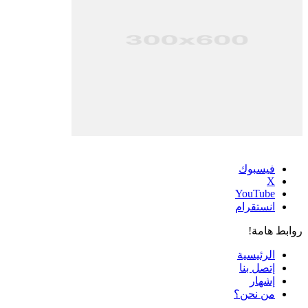
فيسبوك
‫X
‫YouTube
انستقرام
روابط هامة!
الرئيسية
إتصل بنا
إشهار
من نحن؟