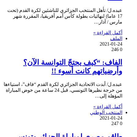
عبده.ل/ تأهل المنتخب الجزائري للناشئين لكرة القدم (تحت
17 عاما) لنهائيات بطولة كأس أمم أفريقيا، المقررة شهر
مارس / آذار…
أكمل القراءة »
الملف
2021-01-24
246
0
الفاف: “كيف يحتجّ التوانسة الآن؟
وأرضياتهم كانت أسوء !!
عبده.ل/ أبدت الاتحادية الجزائري لكرة القدم “فاف”، استياءها
من خرجة نظيرها التونسي، قبل 24 ساعة من خوض المباراة
المؤهلة إلى…
أكمل القراءة »
المنتخب الوطني
2021-01-24
247
0
طاقم مصري لمباراة الجزائر وتونس