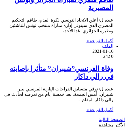
المصيرية
عبده.ل/ أعلن الاتحاد التونسي لكرة القدم، طاقم التحكيم
المصري الذي سيتولى إدارة مباراة منتخب تونس للناشئين
ونظيره الجزائري، غدا الأحد،…
أكمل القراءة »
الملف
2021-01-16
242
0
وفاة الفرنسي”شيبران” متأثرا بإصابته
في رالي داكار
عبده.ل/ توفي متسابق الدراجات النارية الفرنسي بيير
شيبران، أمس الجمعة، بعد خمسة أيام من تعرضه لحادث في
رالي داكار المقام…
أكمل القراءة »
الصفحة التالية
الأكثر مشاهدة