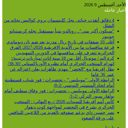
الأحد, أغسطس 9 2026
أخبار عاجلة
4 دقائق أنقذت حياته.. نجل كلينسمان يروي كواليس نجاته من
الشلل
“سيكون أكبر مني”.. رونالدو يتنبأ بمستقبل نجله كريستيانو
جونيور
أغلى 10 صفقات في تاريخ ريال مدريد بعد ضم يان ديوماندي
قرعة منافسات ما بين الأندية الإفريقية 2026-2027: الفرق
الجزائرية تتعرف على منافسيها في الدورين التمهيديين
كرة اليد / مونديال أقل من 18 سنة إناث /مباريات ترتيبية/:
انهزام المنتخب الجزائري أمام نظيره الأوزباكستاني /30-38/
بطل إفريقيا مع “الخضر” مهدي طاهرات يعلن اعتزاله عن
عمر 36 عاما
الرابطة الأولى ”موبيليس” – تحضيرات : فوز شباب قسنطينة
أمام اتحاد المنستير التونسي /2-0/
الرابطة الأولى موبيليس – تحضيرات : فوز وفاق سطيف أمام
بولفار سبور التركي /2-1/
كأس أمم إفريقيا للسيدات 2026 /ربع النهائي/ : المنتخب
الجزائري يشرع في التحضير لمواجهة كوت ديفوار
نصر حسين داي يدعم صفوفه بالعديد من اللاعبين للتنافس
على ورقة الصعود
تابعنا