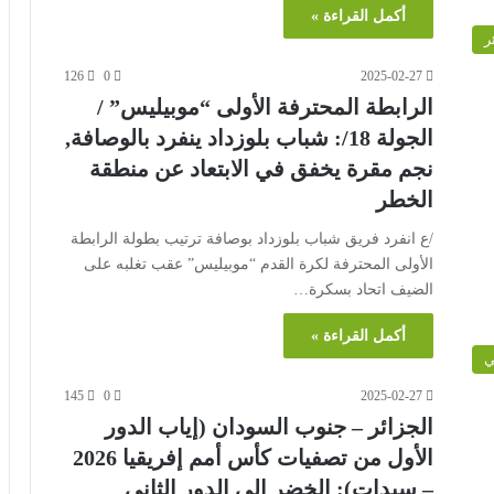
أكمل القراءة »
ر
126
0
2025-02-27
الرابطة المحترفة الأولى “موبيليس” /
الجولة 18/: شباب بلوزداد ينفرد بالوصافة,
نجم مقرة يخفق في الابتعاد عن منطقة
الخطر
/ع انفرد فريق شباب بلوزداد بوصافة ترتيب بطولة الرابطة
الأولى المحترفة لكرة القدم “موبيليس” عقب تغلبه على
الضيف اتحاد بسكرة…
أكمل القراءة »
ي
145
0
2025-02-27
الجزائر – جنوب السودان (إياب الدور
الأول من تصفيات كأس أمم إفريقيا 2026
– سيدات): الخضر إلى الدور الثاني