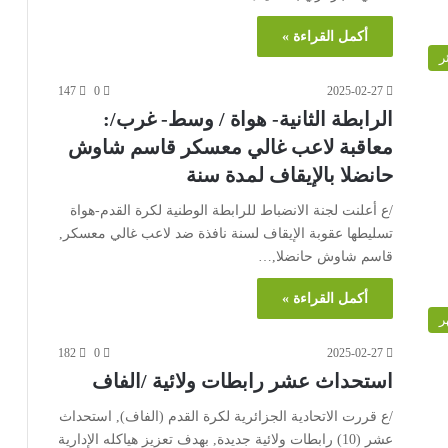
أكمل القراءة »
ر
147
0
2025-02-27
الرابطة الثانية- هواة / وسط- غرب/:
معاقبة لاعب غالي معسكر قاسم شاوش
حانضلا بالإيقاف لمدة سنة
/ع أعلنت لجنة الانضباط للرابطة الوطنية لكرة القدم-هواة
تسليطها عقوبة الإيقاف لسنة نافذة ضد لاعب غالي معسكر,
قاسم شاوش حانضلا,…
أكمل القراءة »
ر
182
0
2025-02-27
استحداث عشر رابطات ولائية /الفاف
/ع قررت الاتحادية الجزائرية لكرة القدم (الفاف), استحداث
عشر (10) رابطات ولائية جديدة, بهدف تعزيز هياكله الإدارية