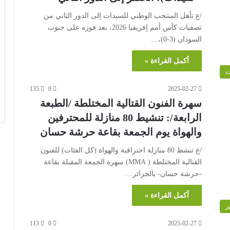
/ع تأهل المنتخب الوطني للسيدات إلى الدور الثاني من
تصفيات كأس أمم إفريقيا 2026، بعد فوزه على جنوب
السودان (3-0)،…
أكمل القراءة »
ت
135
0
2025-02-27
سهرة الفنون القتالية المختلطة /الطبعة
الرابعة/: تنشيط 80 منازلة للمحترفين
والهواة يوم الجمعة بقاعة حرشة حسان
/ع تنشط 80 منازلة احترافية والهواة (كل الفئات) للفنون
القتالية المختلطة ( MMA) سهرة الجمعة المقبلة بقاعة
-حرشة حسان- بالجزائر…
أكمل القراءة »
ر
113
0
2025-02-27