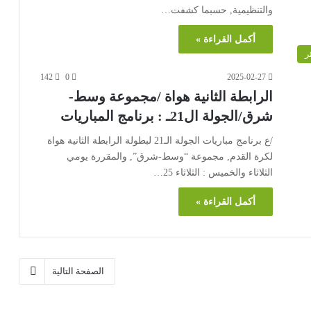
والتنظيمية, حسبما كشفت…
أكمل القراءة »
ر
142
0
2025-02-27
الرابطة الثانية هواة /مجموعة وسط-
شرق/الجولة ال21ـ : برنامج المباريات
/ع برنامج مباريات الجولة الـ21 لبطولة الرابطة الثانية هواة
لكرة القدم, مجموعة “وسط-شرق”, والمقررة يومي
الثلاثاء والخميس : الثلاثاء 25…
أكمل القراءة »
الصفحة التالية