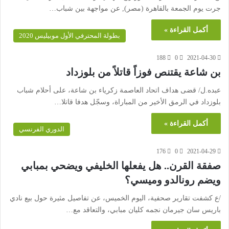
جرت يوم الجمعة بالقاهرة (مصر), عن مواجهة بين شباب…
أكمل القراءة »
بطولة المحترفي الأول موبيليس 2020
188
0
2021-04-30
بن شاعة يقتنص فوزاً قاتلاً من بلوزداد
عبده.ل/ قضى هداف اتحاد العاصمة زكرياء بن شاعة، على أحلام شباب
بلوزداد في الرمق الأخير من المباراة، وسجّل هدفا قاتلا…
أكمل القراءة »
الدوري الفرنسي
176
0
2021-04-29
صفقة القرن.. هل يفعلها الخليفي ويضحي بمبابي
ويضم رونالدو وميسي؟
/ع كشفت تقارير صحفية، اليوم الخميس، عن تفاصيل مثيرة حول بيع نادي
باريس سان جيرمان نجمه كليان مبابي، والتعاقد مع…