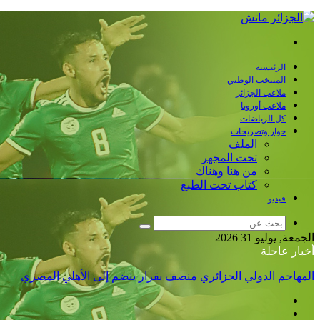
القائمة
الرئيسية
المنتخب الوطني
ملاعب الجزائر
ملاعب أوروبا
كل الرياضات
حوار وتصريحات
الملف
تحت المجهر
من هنا وهناك
كتاب تحت الطبع
فيديو
بحث
الجمعة, يوليو 31 2026
عن
أخبار عاجلة
المهاجم الدولي الجزائري منصف بقرار ينضم إلى الأهلي المصري