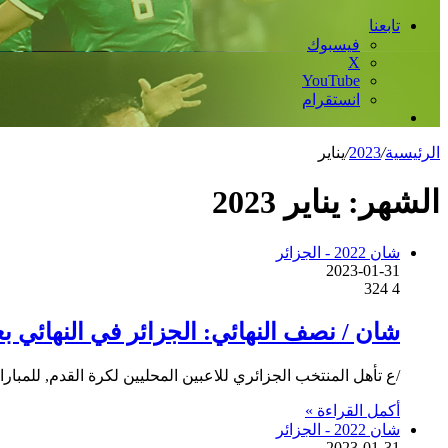
تابعنا
فيسبوك
‫X
‫YouTube
انستقرام
إضافة
عمود
الرئيسية
/
2023
/
يناير
جانبي
الشهر:
يناير 2023
شان 2022 - الجزائر
2023-01-31
324
4
شان / نصف النهائي: الجزائر في النهائي بعد تغ
/ع تأهل المنتخب الجزائري للاعبين المحليين لكرة القدم, للمباراة النهائية لبطولة إفريقي
أكمل القراءة »
شان 2022 - الجزائر
2023-01-31