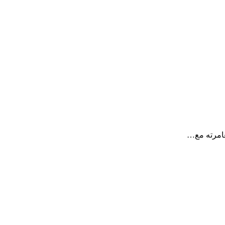
غامرته مع…