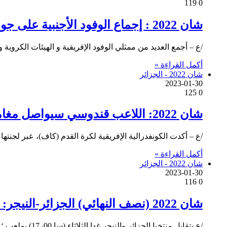
119
0
شان 2022 : إجماع الوفود الأجنبية على جودة الظروف التنظيمية بقسنطينة
/ع – أجمع العديد من ممثلي الوفود الإفريقية و الهيئات الكروية 
أكمل القراءة »
شان 2022 - الجزائر
2023-01-30
125
0
شان 2022: اللاعب قندوسي سيواصل مغامرته مع ‘الخضر’ حتى نهاية الدورة
/ع – أكدت الكونفدرالية الإفريقية لكرة القدم (كاف)، عبر لجن
أكمل القراءة »
شان 2022 - الجزائر
2023-01-30
116
0
شان 2022 (نصف النهائي) الجزائر-النيجر: من أجل تأهل تاريخي إلى النهائي للمنتخبين
/ع يتقابل منتخبا الجزائر والنيجر غدا الثلاثاء (سا 00ر17) بملعب ‘ميلود هدفي’ بوهران لحساب نصف نهائي بطولة إفريقيا للأمم لكرة…