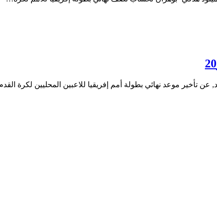
حد, عن تأخير موعد نهائي بطولة أمم إفريقيا للاعبين المحليين لكرة القد