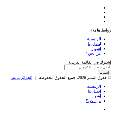
فيسبوك
‫X
‫YouTube
انستقرام
روابط هامة!
الرئيسية
إتصل بنا
إشهار
من نحن؟
إشترك في القائمة البريدية
أدخل
بريدك
الإلكتروني
© حقوق النشر 2026، جميع الحقوق محفوظة |
الجزائر ماتش
الرئيسية
إتصل بنا
إشهار
من نحن؟
فيسبوك