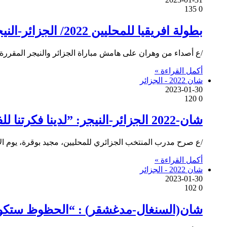
135
0
بطولة افريقيا للمحليين 2022/ الجزائر-النيجر (نصف النهائي): أصداء من وهران
/ع أصداء من وهران على هامش مباراة الجزائر والنيجر المقررة اليوم الثلاثاء (سا 00ر17) بملعب ميل
أكمل القراءة »
شان 2022 - الجزائر
2023-01-30
120
0
شان-2022 الجزائر-النيجر: ”لدينا فكرتنا للفوز على النيجر في نصف النهائي”
/ع صرح مدرب المنتخب الجزائري للمحليين، مجيد بوقرة، يوم الاث
أكمل القراءة »
شان 2022 - الجزائر
2023-01-30
102
0
شان(السنغال-مدغشقر) : “الحظوظ ستكون