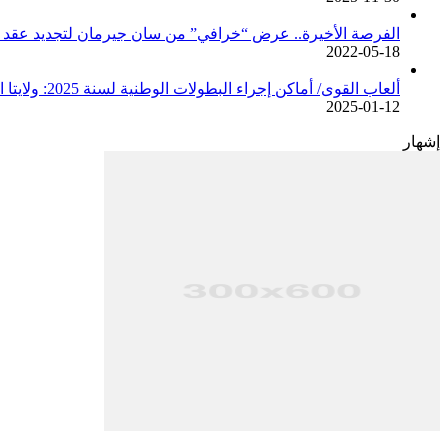
الفرصة الأخيرة.. عرض “خرافي” من سان جيرمان لتجديد عقد م
2022-05-18
ألعاب القوى/ أماكن إجراء البطولات الوطنية لسنة 2025: ولايتا الجزائر وبجاية تحتضنان أغلبية المسابقات /اتحادية/
2025-01-12
إشهار