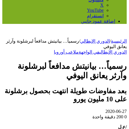
‫X
‫YouTube
انستقرام
إضافة عمود جانبي
الرئيسية
/
الدوري الإيطالي
/
رسمياً… بيانيتش مدافعاً لبرشلونة وآرثر
يعانق اليوفي
الدوري الإيطالي
في الواجهة
ملاعب أوروبا
رسمياً… بيانيتش مدافعاً لبرشلونة
وآرثر يعانق اليوفي
بعد مفاوضات طويلة انتهت بحصول برشلونة
على 10 مليون يورو
2020-06-27
0
200
دقيقة واحدة
/ع.ل