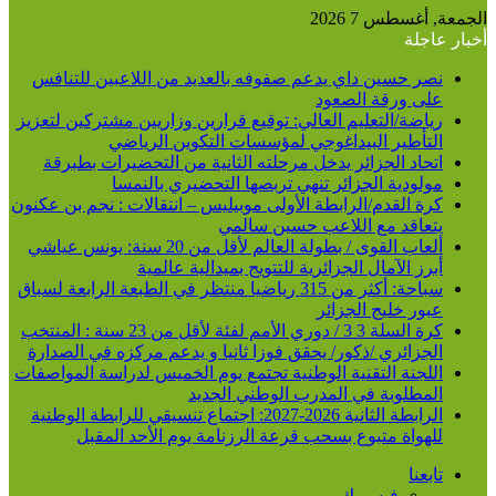
الجمعة, أغسطس 7 2026
أخبار عاجلة
نصر حسين داي يدعم صفوفه بالعديد من اللاعبين للتنافس
على ورقة الصعود
رياضة/التعليم العالي: توقيع قرارين وزاريين مشتركين لتعزيز
التأطير البيداغوجي لمؤسسات التكوين الرياضي
اتحاد الجزائر يدخل مرحلته الثانية من التحضيرات بطبرقة
مولودية الجزائر تنهي تربصها التحضيري بالنمسا
كرة القدم/الرابطة الأولى موبيليس – انتقالات : نجم بن عكنون
يتعاقد مع اللاعب حسين سالمي
ألعاب القوى / بطولة العالم لأقل من 20 سنة: يونس عياشي
أبرز الآمال الجزائرية للتتويج بميدالية عالمية
سباحة: أكثر من 315 رياضيا منتظر في الطبعة الرابعة لسباق
عبور خليج الجزائر
كرة السلة 3 3 / دوري الأمم لفئة لأقل من 23 سنة : المنتخب
الجزائري /ذكور/ يحقق فوزا ثانيا و يدعم مركزه في الصدارة
اللجنة التقنية الوطنية تجتمع يوم الخميس لدراسة المواصفات
المطلوبة في المدرب الوطني الجديد
الرابطة الثانية 2026-2027: اجتماع تنسيقي للرابطة الوطنية
للهواة متبوع بسحب قرعة الرزنامة يوم الأحد المقبل
تابعنا
فيسبوك