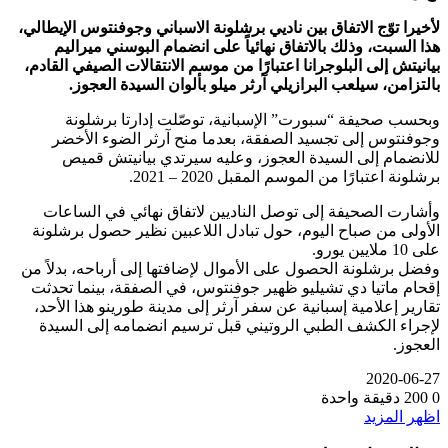
لأخيرا توّج الاتفاق بين ناديي برشلونة الاسباني وجوفنتوس الإيطالي،
هذا السبت، وذلك بالاتفاق نهائياً على انضمام البوسني ميراليم
بيانيتش إلى البلوجرانا اعتبارًا من موسم الانتقالات الصيفي القادم،
بالتزامن، سيلعب البرازيلي آرثر ميلو بألوان السيدة العجوز.
وبحسب صحيفة “سبورت” الإسبانية، توصّلت إدارتا برشلونة
وجوفنتوس إلى تجسيد الصفقة، بعدما منح آرثر الضوء الأخضر
للانضمام إلى السيدة العجوز، وعليه سيرتدي بيانيتش قميص
برشلونة اعتبارًا من الموسم المقبل 2020 – 2021.
وأشارت الصحيفة إلى توصل الناديين لاتفاق نهائي في الساعات
الأولى من صباح اليوم، حول تبادل اللاعبين نظير حصول برشلونة
على 10 ملايين يورو.
وفضل برشلونة الحصول على الأموال لإضافتها إلى أرباحه، بدلاً من
إقحام ماتيا دي تشيليو ظهير جوفنتوس، في الصفقة، بينما تحدثت
تقارير إعلامية إسبانية عن سفر آرثر إلى مدينة طورينو هذا الأحد،
لإجراء الكشف الطبي الروتيني قبل ترسيم انضمامه إلى السيدة
العجوز.
2020-06-27
0
200
دقيقة واحدة
اظهر المزيد