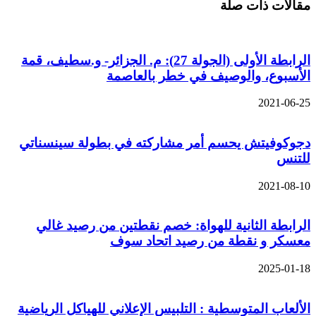
مقالات ذات صلة
الرابطة الأولى (الجولة 27): م. الجزائر- و.سطيف، قمة
الأسبوع، والوصيف في خطر بالعاصمة
2021-06-25
دجوكوفيتش يحسم أمر مشاركته في بطولة سينسناتي
للتنس
2021-08-10
الرابطة الثانية للهواة: خصم نقطتين من رصيد غالي
معسكر و نقطة من رصيد اتحاد سوف
2025-01-18
الألعاب المتوسطية : التلبيس الإعلاني للهياكل الرياضية