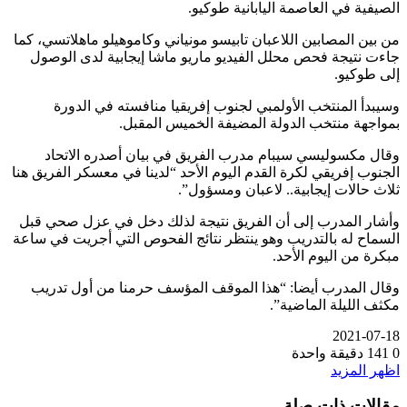
الصيفية في العاصمة اليابانية طوكيو.
من بين المصابين اللاعبان تابيسو مونياني وكاموهيلو ماهلاتسي، كما
جاءت نتيجة فحص محلل الفيديو ماريو ماشا إيجابية لدى الوصول
إلى طوكيو.
وسيبدأ المنتخب الأولمبي لجنوب إفريقيا منافسته في الدورة
بمواجهة منتخب الدولة المضيفة الخميس المقبل.
وقال مكسوليسي سيبام مدرب الفريق في بيان أصدره الاتحاد
الجنوب إفريقي لكرة القدم اليوم الأحد “لدينا في معسكر الفريق هنا
ثلاث حالات إيجابية.. لاعبان ومسؤول”.
وأشار المدرب إلى أن الفريق نتيجة لذلك دخل في عزل صحي قبل
السماح له بالتدريب وهو ينتظر نتائج الفحوص التي أجريت في ساعة
مبكرة من اليوم الأحد.
وقال المدرب أيضا: “هذا الموقف المؤسف حرمنا من أول تدريب
مكثف الليلة الماضية”.
2021-07-18
0
141
دقيقة واحدة
اظهر المزيد
مقالات ذات صلة