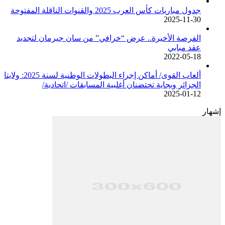
جدول مباريات كأس العرب 2025 والقنوات الناقلة المفتوحة
2025-11-30
الفرصة الأخيرة.. عرض “خرافي” من سان جيرمان لتجديد
عقد مبابي
2022-05-18
ألعاب القوى/ أماكن إجراء البطولات الوطنية لسنة 2025: ولايتا
الجزائر وبجاية تحتضنان أغلبية المسابقات /اتحادية/
2025-01-12
إشهار