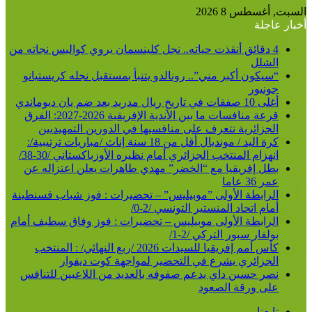
السبت, أغسطس 8 2026
أخبار عاجلة
4 دقائق أنقذت حياته.. نجل كلينسمان يروي كواليس نجاته من
الشلل
“سيكون أكبر مني”.. رونالدو يتنبأ بمستقبل نجله كريستيانو
جونيور
أغلى 10 صفقات في تاريخ ريال مدريد بعد ضم يان ديوماندي
قرعة منافسات ما بين الأندية الإفريقية 2026-2027: الفرق
الجزائرية تتعرف على منافسيها في الدورين التمهيديين
كرة اليد / مونديال أقل من 18 سنة إناث /مباريات ترتيبية/:
انهزام المنتخب الجزائري أمام نظيره الأوزباكستاني /30-38/
بطل إفريقيا مع “الخضر” مهدي طاهرات يعلن اعتزاله عن
عمر 36 عاما
الرابطة الأولى ”موبيليس” – تحضيرات : فوز شباب قسنطينة
أمام اتحاد المنستير التونسي /2-0/
الرابطة الأولى موبيليس – تحضيرات : فوز وفاق سطيف أمام
بولفار سبور التركي /2-1/
كأس أمم إفريقيا للسيدات 2026 /ربع النهائي/ : المنتخب
الجزائري يشرع في التحضير لمواجهة كوت ديفوار
نصر حسين داي يدعم صفوفه بالعديد من اللاعبين للتنافس
على ورقة الصعود
تابعنا