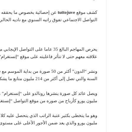
كشف موقع
tuttojuve
عن إحصائية بخصوص ما يحققه النج
التواصل الاجتماعي تفوق راتبه السنوي مع ناديه الحالي
يحرص المهاجم البالغ 35 عاما على الت
علاقته معهم حتى لا تتأثر فاعليته على موقع “إنستغرام” 
السنة والتي تصل إلى أكثر من 214 مليون متابع ما يشكل قوة دعائية كبيرة للاعب النجم.
مليون يورو كأرباح من صوره من موقع التواصل “إنستغر
مليون يورو والذي يعد ضمن الأجور الأعلى على مستوى أن