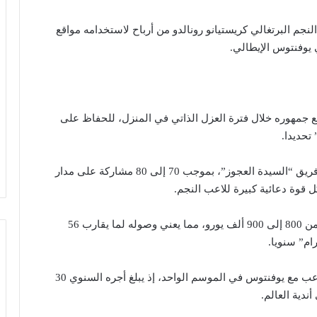
م البرتغالي كريستيانو رونالدو من أرباح لاستخدامه مواقع
 يوفنتوس الإيطالي.
واصل الإيجابي مع جمهوره خلال فترة العزل الذاتي في المنزل، للحفاظ على
تحديدا.
ونشر “الدون” أكثر من 50 صورة من بداية الموسم مع فريق “السيدة العجوز”، بموجب 70 إلى 80 مشاركة على مدار
ويصل عائد كل صورة ينشرها رونالدو على “إنستغرام” من 800 إلى 900 ألف يورو، مما يعني وصوله لما يقارب 56
ام” سنويا.
وهو ما يتخطى بكثير عتبة الراتب الذي يتحصل عليه كلاعب مع يوفنتوس في الموسم الواحد، إذ يبلغ أجره السنوي 30
دية العالم.