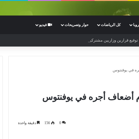
وبا
كل الرياضات
حوار وتصريحات
فيديو
: توقيع قرارين وزاريين مشتركين لتعزيز التأطير البيداغوجي لمؤسسات التكوين الرياض
ره في يوفنتوس
م أضعاف أجره في يوفنتوس
0
156
دقيقة واحدة