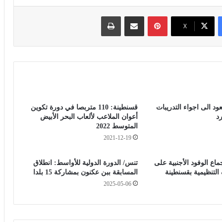
بينتيريست
مشاركة عبر البريد
طباعة
‫X
د الى اجواء التدريبات
قسنطينة: 110 متربصا في دورة تكوين
د
أعوان الملاعب لألعاب البحر الأبيض
المتوسط 2022
2021-12-19
202 : إجماع الوفود الأجنبية على
تنس/ الدورة الدولية للأواسط: انطلاق
لتنظيمية بقسنطينة
المسابقة ببن عكنون بمشاركة 15 بلدا
2025-05-06