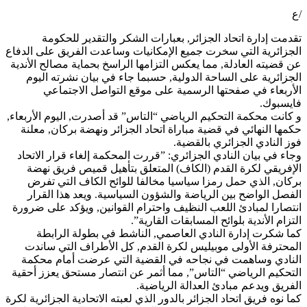
/ع
تقدمت إدارة اتحاد الجزائر, بعبارات الشكر والتقدير للحكومة
الجزائرية التي سخرت جميع الإمكانيات وساعدت الفريق على الدفاع
عن قضيته العادلة, مما يعكس التزامها الراسخ بحماية مصالح الأندية
الجزائرية على الساحة الدولية, حسبما جاء في بيان نشرته اليوم
الأربعاء في صفحتها الرسمية على موقع التواصل الاجتماعي
فايسبوك.
و كانت محكمة التحكيم الرياضي “التاس” قد أصدرت, اليوم الأربعاء,
حكمها النهائي في قضية مباراة اتحاد الجزائر ونهضة بركان, معلنة
فوز النادي الجزائري بالقضية.
وجاء في بيان النادي الجزائري: ”قررت المحكمة إلغاء قرار الاتحاد
الإفريقي لكرة القدم (الكاف) المتعلق بتأهيل قميص فريق نهضة
بركان, الذي حمل رمزا سياسيا مخالفا للوائح الكاف التي تفرض
الفصل الواضح بين الرياضة والشؤون السياسية. ويعد هذا القرار
انتصارا لمبادئ اللعب النظيف واحترام القوانين, ويؤكد على ضرورة
التزام الأندية بلوائح المسابقات القارية”.
كما شكرت إدارة النادي العاصمي, الناشط في بطولة الرابطة
المحترفة الأولى موبيليس لكرة القدم, كل الأطراف التي ساندت
النادي وساهمت في نجاحه في القضية التي عرضت أمام محكمة
التحكيم الرياضي “التاس”, مما أثمر عن انتصار مستحق يعزز أحقية
الفريق ويدعم مبادئ العدالة الرياضية.
كما نوه فريق اتحاد الجزائر بالدور الذي لعبته الاتحادية الجزائرية لكرة