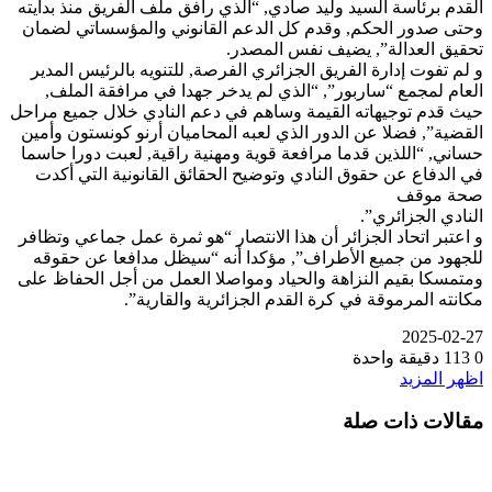
القدم برئاسة السيد وليد صادي, “الذي رافق ملف الفريق منذ بدايته
وحتى صدور الحكم, وقدم كل الدعم القانوني والمؤسساتي لضمان
تحقيق العدالة”, يضيف نفس المصدر.
و لم تفوت إدارة الفريق الجزائري الفرصة, للتنويه بالرئيس المدير
العام لمجمع “ساربور”, “الذي لم يدخر جهدا في مرافقة الملف,
حيث قدم توجيهاته القيمة وساهم في دعم النادي خلال جميع مراحل
القضية”, فضلا عن الدور الذي لعبه المحاميان أرنو كونستون وأمين
حساني, “اللذين قدما مرافعة قوية ومهنية راقية, لعبت دورا حاسما
في الدفاع عن حقوق النادي وتوضيح الحقائق القانونية التي أكدت
صحة موقف
النادي الجزائري”.
و اعتبر اتحاد الجزائر أن هذا الانتصار “هو ثمرة عمل جماعي وتظافر
للجهود من جميع الأطراف”, مؤكدا أنه “سيظل مدافعا عن حقوقه
ومتمسكا بقيم النزاهة والحياد ومواصلا العمل من أجل الحفاظ على
مكانته المرموقة في كرة القدم الجزائرية والقارية”.
2025-02-27
0
113
دقيقة واحدة
اظهر المزيد
مقالات ذات صلة