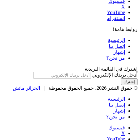
فيسبوك
‫X
‫YouTube
انستقرام
روابط هامة!
الرئيسية
إتصل بنا
إشهار
من نحن؟
إشترك في القائمة البريدية
أدخل بريدك الإلكتروني
© حقوق النشر 2026، جميع الحقوق محفوظة |
الجزائر ماتش
الرئيسية
إتصل بنا
إشهار
من نحن؟
فيسبوك
‫X
‫YouTube