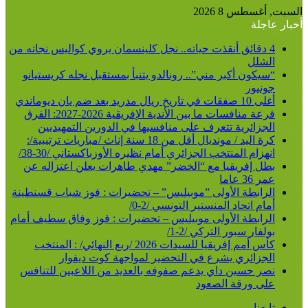
السبت, أغسطس 8 2026
أخبار عاجلة
4 دقائق أنقذت حياته.. نجل كلينسمان يروي كواليس نجاته من
الشلل
“سيكون أكبر مني”.. رونالدو يتنبأ بمستقبل نجله كريستيانو
جونيور
أغلى 10 صفقات في تاريخ ريال مدريد بعد ضم يان ديوماندي
قرعة منافسات ما بين الأندية الإفريقية 2026-2027: الفرق
الجزائرية تتعرف على منافسيها في الدورين التمهيديين
كرة اليد / مونديال أقل من 18 سنة إناث /مباريات ترتيبية/:
انهزام المنتخب الجزائري أمام نظيره الأوزباكستاني /30-38/
بطل إفريقيا مع “الخضر” مهدي طاهرات يعلن اعتزاله عن
عمر 36 عاما
الرابطة الأولى ”موبيليس” – تحضيرات : فوز شباب قسنطينة
أمام اتحاد المنستير التونسي /2-0/
الرابطة الأولى موبيليس – تحضيرات : فوز وفاق سطيف أمام
بولفار سبور التركي /2-1/
كأس أمم إفريقيا للسيدات 2026 /ربع النهائي/ : المنتخب
الجزائري يشرع في التحضير لمواجهة كوت ديفوار
نصر حسين داي يدعم صفوفه بالعديد من اللاعبين للتنافس
على ورقة الصعود
تابعنا