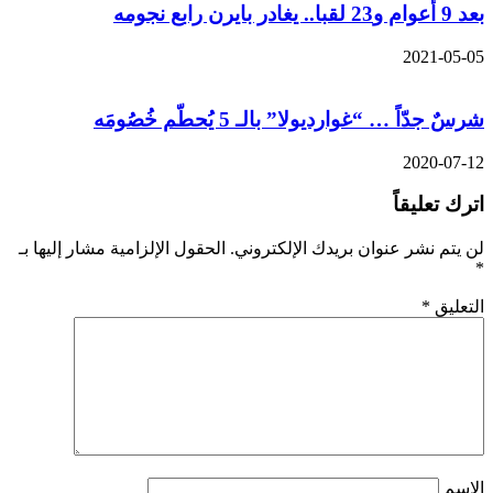
بعد 9 أعوام و23 لقبا.. يغادر بايرن رابع نجومه
2021-05-05
شرسٌ جدّاً … “غوارديولا” بالـ 5 يُحطّم خُصُومَه
2020-07-12
اترك تعليقاً
لن يتم نشر عنوان بريدك الإلكتروني.
الحقول الإلزامية مشار إليها بـ
*
التعليق
*
الاسم