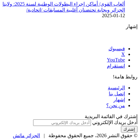
ألعاب القوى/ أماكن إجراء البطولات الوطنية لسنة 2025: ولايتا
الجزائر وبجاية تحتضنان أغلبية المسابقات /اتحادية/
2025-01-12
إشهار
فيسبوك
‫X
‫YouTube
انستقرام
روابط هامة!
الرئيسية
إتصل بنا
إشهار
من نحن؟
إشترك في القائمة البريدية
أدخل بريدك الإلكتروني
© حقوق النشر 2026، جميع الحقوق محفوظة |
الجزائر ماتش