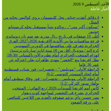
الأحد, أغسطس 9 2026
أخبار عاجلة
4 دقائق أنقذت حياته.. نجل كلينسمان يروي كواليس نجاته من
الشلل
“سيكون أكبر مني”.. رونالدو يتنبأ بمستقبل نجله كريستيانو
جونيور
أغلى 10 صفقات في تاريخ ريال مدريد بعد ضم يان ديوماندي
قرعة منافسات ما بين الأندية الإفريقية 2026-2027: الفرق
الجزائرية تتعرف على منافسيها في الدورين التمهيديين
كرة اليد / مونديال أقل من 18 سنة إناث /مباريات ترتيبية/:
انهزام المنتخب الجزائري أمام نظيره الأوزباكستاني /30-38/
بطل إفريقيا مع “الخضر” مهدي طاهرات يعلن اعتزاله عن
عمر 36 عاما
الرابطة الأولى ”موبيليس” – تحضيرات : فوز شباب قسنطينة
أمام اتحاد المنستير التونسي /2-0/
الرابطة الأولى موبيليس – تحضيرات : فوز وفاق سطيف أمام
بولفار سبور التركي /2-1/
كأس أمم إفريقيا للسيدات 2026 /ربع النهائي/ : المنتخب
الجزائري يشرع في التحضير لمواجهة كوت ديفوار
نصر حسين داي يدعم صفوفه بالعديد من اللاعبين للتنافس
على ورقة الصعود
تابعنا