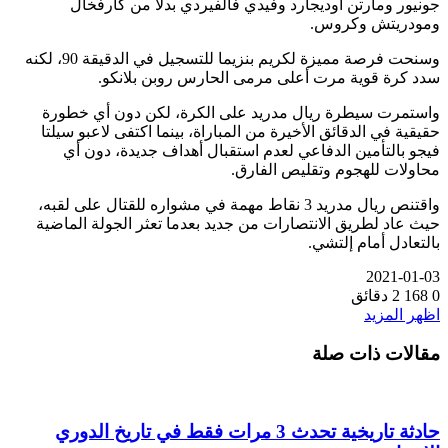
جونيور ومارتن أوديجارد وفيدي فالفيردي بدلا من كارفخال
ومودريتش وكروس.
وسنحت فرصة مميزة لكريم بنزيما للتسجيل في الدقيقة 90، لكنه
سدد كرة قوية مرت أعلى مرمى الحارس روبن بلانكو.
واستمرت سيطرة ريال مدريد على الكرة، لكن دون أي خطورة
حقيقية في الدقائق الأخيرة من المباراة، بينما اكتفى لاعبو سيلتا
فيجو بالتأمين الدفاعي لعدم استقبال أهداف جديدة، دون أي
محاولات للهجوم وتقليص الفارق.
واقتنص ريال مدريد 3 نقاط مهمة في مشواره للقتال على لقبه،
حيث عاد لطريق الانتصارات من جديد بعدما تعثر الجولة الماضية
بالتعادل أمام إلتشي.
2021-01-03
0
168
2 دقائق
اظهر المزيد
مقالات ذات صلة
حادثة تاريخية تحدث 3 مرات فقط في تاريخ الدوري