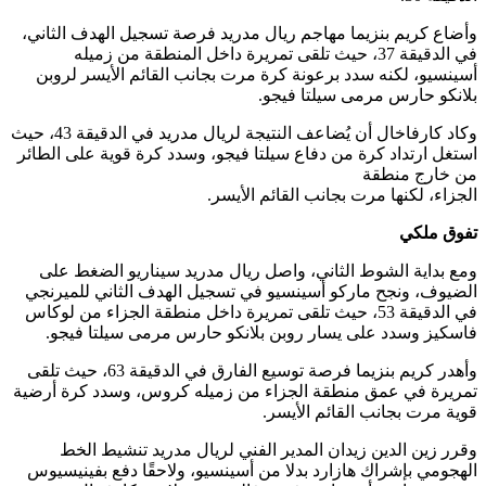
وأضاع كريم بنزيما مهاجم ريال مدريد فرصة تسجيل الهدف الثاني،
في الدقيقة 37، حيث تلقى تمريرة داخل المنطقة من زميله
أسينسيو، لكنه سدد برعونة كرة مرت بجانب القائم الأيسر لروبن
بلانكو حارس مرمى سيلتا فيجو.
وكاد كارفاخال أن يُضاعف النتيجة لريال مدريد في الدقيقة 43، حيث
استغل ارتداد كرة من دفاع سيلتا فيجو، وسدد كرة قوية على الطائر
من خارج منطقة
الجزاء، لكنها مرت بجانب القائم الأيسر.
تفوق ملكي
ومع بداية الشوط الثاني، واصل ريال مدريد سيناريو الضغط على
الضيوف، ونجح ماركو أسينسيو في تسجيل الهدف الثاني للميرنجي
في الدقيقة 53، حيث تلقى تمريرة داخل منطقة الجزاء من لوكاس
فاسكيز وسدد على يسار روبن بلانكو حارس مرمى سيلتا فيجو.
وأهدر كريم بنزيما فرصة توسيع الفارق في الدقيقة 63، حيث تلقى
تمريرة في عمق منطقة الجزاء من زميله كروس، وسدد كرة أرضية
قوية مرت بجانب القائم الأيسر.
وقرر زين الدين زيدان المدير الفني لريال مدريد تنشيط الخط
الهجومي بإشراك هازارد بدلا من أسينسيو، ولاحقًا دفع بفينيسيوس