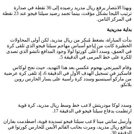
وبهذا الانتصار يرفع ريال مدريد رصيده إلى 36 نقطة في صدارة
ترتيب الليجا بشكل مؤقت، بينما تجمد رصيد سيلتا فيجو عند 23 نقطة
في المركز الثامن.
بداية مدريدية
بدأت المباراة، بضغط مُبكر من ريال مدريد، لكن أولى المحاولات
الخطيرة كانت من إياجو أسباس مهاجم سيلتا فيجو الذي تلقى كرة
في العمق، وسدد أعلى كورتوا لولا وجود المدافع ناتشو الذي تصدى
للكرة على خط المرمى في الدقيقة 5.
وقام الميرنجي بهجوم عكسي بعد هذا التهديد، حيث نجح لوكاس
فاسكيز في تسجيل الهدف الأول في الدقيقة 6، إذ تلقى كرة عرضية
من ماركو أسينسيو وسدد كرة رأسية على يسار الحارس روبن
بلانكو.
وسدد لوكا مودريتش لاعب خط وسط ريال مدريد، كرة قوية
ارتطمت بدفاع سيلتا فيجو في الدقيقة 17.
وأرسل سانتي مينا لاعب سيلتا فيجو تسديدة قوية، اصطدمت بفاران
مدافع ريال مدريد، ومرت بجانب القائم الأيمن للحارس كورتوا في
الدقيقة 30.