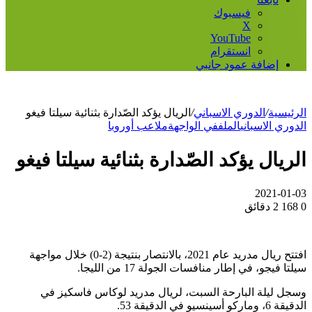
فيسبوك
‫X
‫YouTube
انستقرام
إضافة عمود جانبي
الرئيسية
/
الدوري الاسباني
/
الريال يؤكد الصّدارة بثنائية سيلتا فيغو
الدوري الاسباني
الملف
في الواجهة
ملاعب أوروبا
الريال يؤكد الصّدارة بثنائية سيلتا فيغو
2021-01-03
0
168
2 دقائق
افتتح ريال مدريد عام 2021، بالانتصار بنتيجة (2-0) خلال مواجهة
سيلتا فيجو، في إطار منافسات الجولة 17 من الليجا.
وسجل ليلة البارحة السبت، لريال مدريد لوكاس فاسكيز في
الدقيقة 6، وماركو أسينسيو في الدقيقة 53.