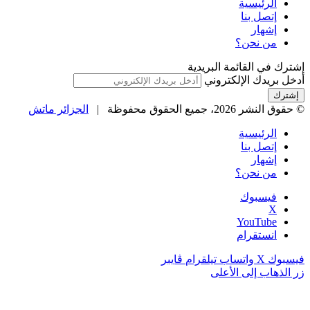
الرئيسية
إتصل بنا
إشهار
من نحن؟
إشترك في القائمة البريدية
أدخل بريدك الإلكتروني
© حقوق النشر 2026، جميع الحقوق محفوظة |
الجزائر ماتش
الرئيسية
إتصل بنا
إشهار
من نحن؟
فيسبوك
‫X
‫YouTube
انستقرام
فيسبوك
‫X
واتساب
تيلقرام
ڤايبر
زر الذهاب إلى الأعلى