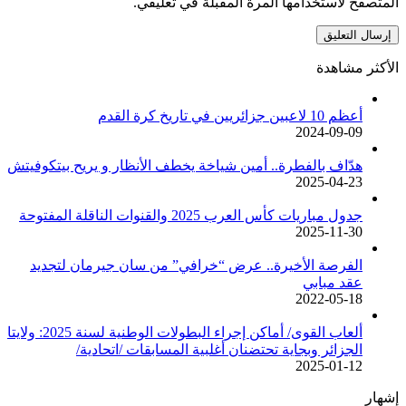
المتصفح لاستخدامها المرة المقبلة في تعليقي.
الأكثر مشاهدة
أعظم 10 لاعبين جزائريين في تاريخ كرة القدم
2024-09-09
هدّاف بالفطرة.. أمين شياخة يخطف الأنظار و يريح بيتكوفيتش
2025-04-23
جدول مباريات كأس العرب 2025 والقنوات الناقلة المفتوحة
2025-11-30
الفرصة الأخيرة.. عرض “خرافي” من سان جيرمان لتجديد
عقد مبابي
2022-05-18
ألعاب القوى/ أماكن إجراء البطولات الوطنية لسنة 2025: ولايتا
الجزائر وبجاية تحتضنان أغلبية المسابقات /اتحادية/
2025-01-12
إشهار