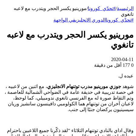
الرئيسية
/
#تحدّي_كورونا
/
مورينيو يكسر الحجر ويتدرب مع لاعبه
تانغوي
#تحدّي_كورونا
الدوري الانجليزي
في الواجهة
مورينيو يكسر الحجر ويتدرب مع لاعبه
تانغوي
2020-04-11
0
177
أقل من دقيقة
عبده ل.
شوهد
جوزي مورينيو مدرب توتنهام الانجليزي
، مع اثنين من لاعبيه ،
في حصة تدريبية في حديقة عامة في الضواحي الشمالية للعاصمة ،
وتم التقاط صورة له مغ الفرنسي تانغوي ندومبيلي، كما لوحظ،
لاعبان آخران من توتنهام هما الكولومبي دافينسون سانشيز وريان
سيسينيون يركضان جنبًا إلى جنب.
وقال اداي بالنادي توتنهام الثلاثاء “لقد ذكّرنا جميع اللاعبين باحترام