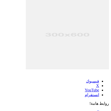
فيسبوك
‫X
‫YouTube
انستقرام
روابط هامة!