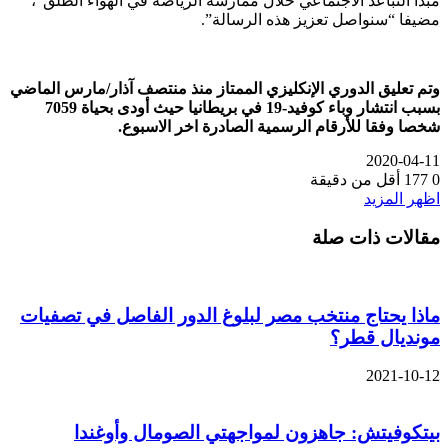
مبدأ التباعد الاجتماعي خلال ممارسة الرياضة في الهواء الطلق”،
مضيفا “سنواصل تعزيز هذه الرسالة”.
وتم تعليق الدوري الإنكليزي الممتاز منذ منتصف آذار/مارس الماضي
بسبب انتشار وباء كوفيد-19 في بريطانيا حيث أودى بحياة 7059
شخصا وفقا للأرقام الرسمية الصادرة اخر الاسبوع.
2020-04-11
0
177
أقل من دقيقة
اظهر المزيد
مقالات ذات صلة
ماذا يحتاج منتخب مصر لبلوغ الدور الفاصل في تصفيات
مونديال قطر؟
2021-10-12
بيتكوفيتش: جاهزون لمواجهتي الصومال وأوغندا