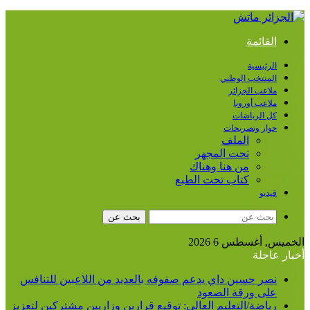
القائمة
الرئيسية
المنتخب الوطني
ملاعب الجزائر
ملاعب أوروبا
كل الرياضات
حوار وتصريحات
الملف
تحت المجهر
من هنا وهناك
كتاب تحت الطبع
فيديو
بحث عن
الخميس, أغسطس 6 2026
أخبار عاجلة
نصر حسين داي يدعم صفوفه بالعديد من اللاعبين للتنافس
على ورقة الصعود
رياضة/التعليم العالي: توقيع قرارين وزاريين مشتركين لتعزيز