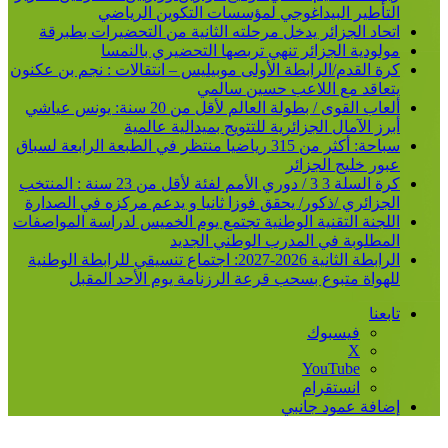
التأطير البيداغوجي لمؤسسات التكوين الرياضي
اتحاد الجزائر يدخل مرحلته الثانية من التحضيرات بطبرقة
مولودية الجزائر تنهي تربصها التحضيري بالنمسا
كرة القدم/الرابطة الأولى موبيليس – انتقالات : نجم بن عكنون
يتعاقد مع اللاعب حسين سالمي
ألعاب القوى / بطولة العالم لأقل من 20 سنة: يونس عياشي
أبرز الآمال الجزائرية للتتويج بميدالية عالمية
سباحة: أكثر من 315 رياضيا منتظر في الطبعة الرابعة لسباق
عبور خليج الجزائر
كرة السلة 3 3 / دوري الأمم لفئة لأقل من 23 سنة : المنتخب
الجزائري /ذكور/ يحقق فوزا ثانيا و يدعم مركزه في الصدارة
اللجنة التقنية الوطنية تجتمع يوم الخميس لدراسة المواصفات
المطلوبة في المدرب الوطني الجديد
الرابطة الثانية 2026-2027: اجتماع تنسيقي للرابطة الوطنية
للهواة متبوع بسحب قرعة الرزنامة يوم الأحد المقبل
تابعنا
فيسبوك
‫X
‫YouTube
انستقرام
إضافة عمود جانبي