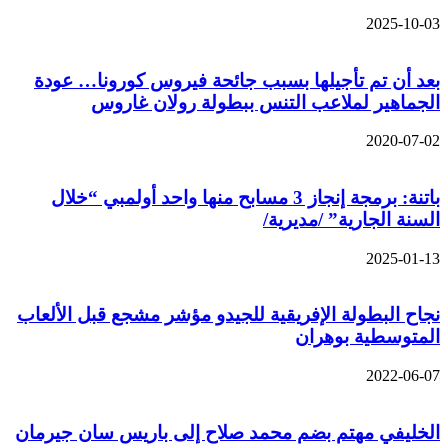
2025-10-03
بعد أن تم تأجيلها بسبب جائحة فيروس كورونا… عودة
الجماهير لملاعب التنس ببطولة رولان غاروس
2020-07-02
باتنة: برمجة إنجاز 3 مسابح منها واحد أولمبي “خلال
السنة الجارية” /مديرية/
2025-01-13
نجاح البطولة الإفريقية للجيدو مؤشر مشجع قبل الألعاب
المتوسطية بوهران
2022-06-07
الخليفي مهتم بضم محمد صلاح إلى باريس سان جيرمان