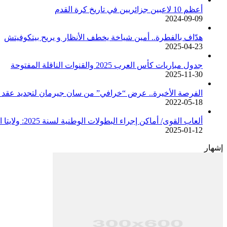
أعظم 10 لاعبين جزائريين في تاريخ كرة القدم
2024-09-09
هدّاف بالفطرة.. أمين شياخة يخطف الأنظار و يريح بيتكوفيتش
2025-04-23
جدول مباريات كأس العرب 2025 والقنوات الناقلة المفتوحة
2025-11-30
الفرصة الأخيرة.. عرض “خرافي” من سان جيرمان لتجديد عقد م
2022-05-18
ألعاب القوى/ أماكن إجراء البطولات الوطنية لسنة 2025: ولايتا الجزائر وبجاية تحتضنان أغلبية المسابقات /اتحادية/
2025-01-12
إشهار