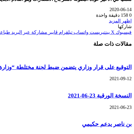
2020-06-14
0
158
دقيقة واحدة
اظهر المزيد
شاركها
فيسبوك
‫X
بينتيريست
واتساب
تيلقرام
ڤايبر
مشاركة عبر البريد
طباعة
مقالات ذات صلة
التوقيع على قرار وزاري يتضمن ضبط لجنة مختلطة “وزارة
2021-09-12
النسخة الورقية 23-06-2021
2021-06-23
بن ناصر يدعم حكيمي