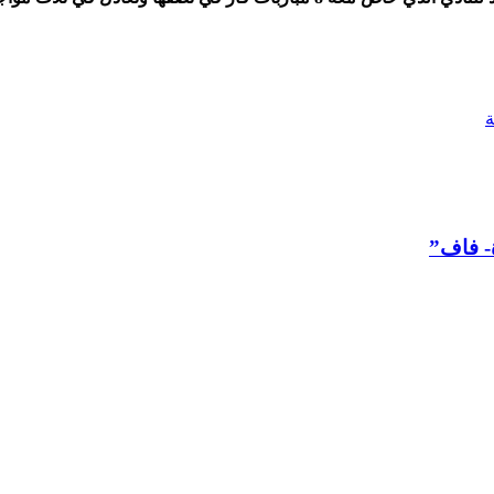
- فاف”