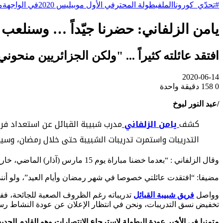
#تحدّي_كورونا
الملف
بطولة المحترفي الأول موبيليس 2020
في الواجهة
م
يامن الزلفاني: حضرنا جيّداً … وسنلعب 
افتقد عائلته كثيراً ... "ولكن الجزائريين منحوني
2020-06-14
0
158
دقيقة واحدة
/عبد النور لبوخ
كشف
يامن الزلفاني
مدرب شبيبة القبائل عن استعداد فريق
التدريبات واستمرت تدريبات الشبيبة حتى خلال رمضان، وسي
وقال الزلفاني : “بعدما خضنا مباراة يوم 15 مارس (آذار) الماضي، خارج ميداننا أمام وفاق سطيف، لم يكن يخطر ببالي أنه سيقع غلق الحدود بسبب الوباء، ولم يكن من الممكن أن أعود إلى تونس”.
مضيفا: “افتقدت عائلتي خصوصا في شهر رمضان وأيام العيد”، ولو أنني
وواصل
فريق شبيبة القبائل
تدريباته رغم الظروف الصعبة للجائحة، ف
تخفيض نسق التدريبات، ونحن في انتظار الإعلان عن عودة النشاط رسم
متمنيا في الأخير عودة البطولة لاسترجاع الانتصارات وهو القادم الجديد للنادي الذي خاض معه 8 مباربات فاز في نصفها وتعادل في ثلاث مواجهات وخسر