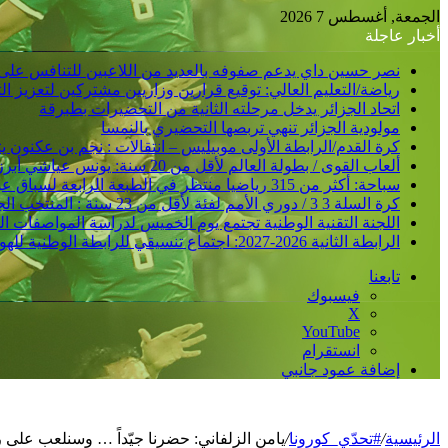
الجمعة, أغسطس 7 2026
أخبار عاجلة
نصر حسين داي يدعم صفوفه بالعديد من اللاعبين للتنافس على
رياضة/التعليم العالي: توقيع قرارين وزاريين مشتركين لتعزيز 
اتحاد الجزائر يدخل مرحلته الثانية من التحضيرات بطبرقة
مولودية الجزائر تنهي تربصها التحضيري بالنمسا
كرة القدم/الرابطة الأولى موبيليس – انتقالات : نجم بن عكنون
ألعاب القوى / بطولة العالم لأقل من 20 سنة: يونس عياشي أبرز الآمال الجزائرية للتتويج بميدالية عالمية
سباحة: أكثر من 315 رياضيا منتظر في الطبعة الرابعة لسباق عبور خليج الجزائر
كرة السلة 3 3 / دوري الأمم لفئة لأقل من 23 سنة : المنتخب الجزائري /ذكور/ يحقق فوزا ثانيا و يدعم مركزه في الصدارة
اللجنة التقنية الوطنية تجتمع يوم الخميس لدراسة المواصفات ا
الرابطة الثانية 2026-2027: اجتماع تنسيقي للرابطة الوطنية للهواة متبوع بسحب قرعة الرزنامة يوم الأحد المقبل
تابعنا
فيسبوك
‫X
‫YouTube
انستقرام
إضافة عمود جانبي
الرئيسية
/
#تحدّي_كورونا
/
يامن الزلفاني: حضرنا جيّداً … وسنلعب على ر