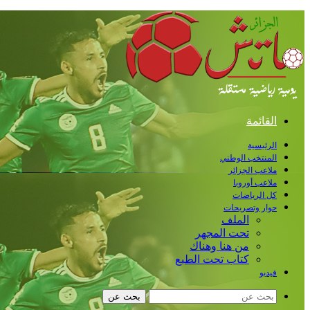
القائمة
الرئيسية
المنتخب الوطني
ملاعب الجزائر
ملاعب أوروبا
كل الرياضات
حوار وتصريحات
الملف
تحت المجهر
من هنا وهناك
كتاب تحت الطبع
فيديو
بحث عن