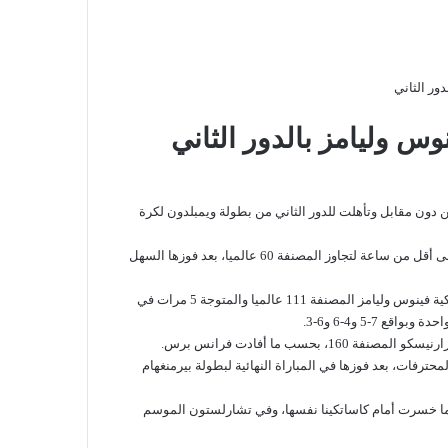
دور الثاني
نوس وليامز بالدور الثاني
 دون مقابل وتأهلت للدور الثاني من بطولة ويمبلدون لكرة
، المصنفة 21 في الدورة والبالغة من العمر 26 عاما، إلى أقل من ساعة لتجاوز المصنفة 60 عالميا، بعد فوزها السهل
فينوس وليامز
المصنفة 111 عالميا والمتوجة 5 مرات في
7-5 و4-6 و6-3.
لمحترفات
، بعد فوزها في المباراة النهائية لبطولة بيرمنغهام
تشارلستون
الموسم