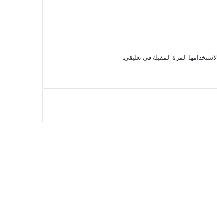
استخدامها المرة المقبلة في تعليقي.
‫X
انستقرام
‫YouTube
فيسبوك