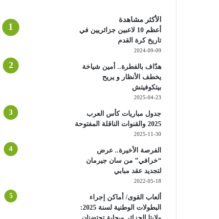
الأكثر مشاهدة
أعظم 10 لاعبين جزائريين في
تاريخ كرة القدم
2024-09-09
هدّاف بالفطرة.. أمين شياخة
يخطف الأنظار و يريح
بيتكوفيتش
2025-04-23
جدول مباريات كأس العرب
2025 والقنوات الناقلة المفتوحة
2025-11-30
الفرصة الأخيرة.. عرض
“خرافي” من سان جيرمان
لتجديد عقد مبابي
2022-05-18
ألعاب القوى/ أماكن إجراء
البطولات الوطنية لسنة 2025:
ولايتا الجزائر وبجاية تحتضنان