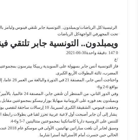
الرئيسية
/
كل الرياضات
/
ويمبلدون.. التونسية جابر تلتقي فينوس وليامز بال
تحت المجهر
في الواجهة
كل الرياضات
ويمبلدون.. التونسية جابر تلتقي في
0
147
دقيقة واحدة
2021-06-30
/ع
فاز التونسية أنس جابر بسهولة على السويدية ريبيكا بيترسون بمجموعتين
المضرب، ثالثة البطولات الأربع الكبرى.
واحتاجت
أنس جابر
بواقع 6-2 و6-
وفي الدور الثاني، من المنتظر أن تلتقي جابر، المصنفة 24 عالميا، بالأميركية
ويمبلدون بعد فوزه على الرومانية ميهايلا بوزارنيسكو بمجموعتين مقابل واحدة وبواقع 
وحققت فينوس، الشقيقة الكبرى لسيرينا، 10 إرسالات ساحقة لتقصي بوزارنيسكو المصنفة 160، بحسب ما أفادت فرانس برس.
يشار إلى أن جابر أصبحت
أول لاعبة عربية
تحرز لقبا في بطولات
رابطة ا
للتنس على الروسية داريا كاساتكينا بمجموعتين متتاليتين 7-5 و6-4.
وسبق لجابر أن بلغت مباراتين نهائيتين، الأولى في
موسكو
عام 2018 عندما خسرت أمام كاساتكينا نفسها، وفي
الحالي حين خسرت أمام الأسترالية أسترا شارما.