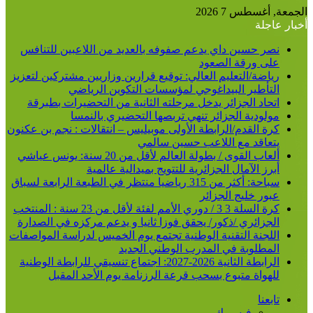
الجمعة, أغسطس 7 2026
أخبار عاجلة
نصر حسين داي يدعم صفوفه بالعديد من اللاعبين للتنافس
على ورقة الصعود
رياضة/التعليم العالي: توقيع قرارين وزاريين مشتركين لتعزيز
التأطير البيداغوجي لمؤسسات التكوين الرياضي
اتحاد الجزائر يدخل مرحلته الثانية من التحضيرات بطبرقة
مولودية الجزائر تنهي تربصها التحضيري بالنمسا
كرة القدم/الرابطة الأولى موبيليس – انتقالات : نجم بن عكنون
يتعاقد مع اللاعب حسين سالمي
ألعاب القوى / بطولة العالم لأقل من 20 سنة: يونس عياشي
أبرز الآمال الجزائرية للتتويج بميدالية عالمية
سباحة: أكثر من 315 رياضيا منتظر في الطبعة الرابعة لسباق
عبور خليج الجزائر
كرة السلة 3 3 / دوري الأمم لفئة لأقل من 23 سنة : المنتخب
الجزائري /ذكور/ يحقق فوزا ثانيا و يدعم مركزه في الصدارة
اللجنة التقنية الوطنية تجتمع يوم الخميس لدراسة المواصفات
المطلوبة في المدرب الوطني الجديد
الرابطة الثانية 2026-2027: اجتماع تنسيقي للرابطة الوطنية
للهواة متبوع بسحب قرعة الرزنامة يوم الأحد المقبل
تابعنا
فيسبوك