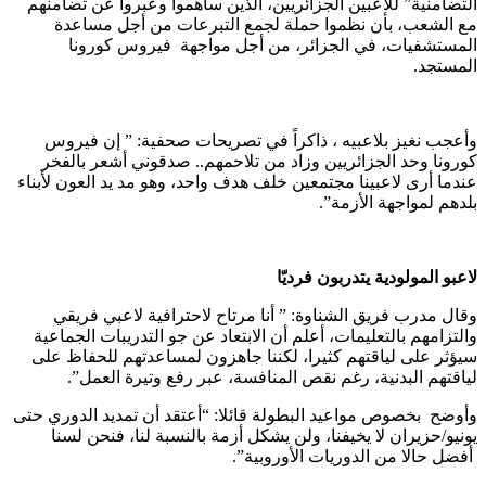
التضامنية” للاعبين الجزائريين، الذين ساهموا وعبروا عن تضامنهم
مع الشعب، بأن نظموا حملة لجمع التبرعات من أجل مساعدة
المستشفيات، في الجزائر، من أجل مواجهة فيروس كورونا
المستجد.
وأعجب نغيز بلاعبيه ، ذاكراً في تصريحات صحفية: ” إن فيروس
كورونا وحد الجزائريين وزاد من تلاحمهم.. صدقوني أشعر بالفخر
عندما أرى لاعبينا مجتمعين خلف هدف واحد، وهو مد يد العون لأبناء
بلدهم لمواجهة الأزمة”.
لاعبو المولودية يتدربون فرديّا
وقال مدرب فريق الشناوة: ” أنا مرتاح لاحترافية لاعبي فريقي
والتزامهم بالتعليمات، أعلم أن الابتعاد عن جو التدريبات الجماعية
سيؤثر على لياقتهم كثيرا، لكننا جاهزون لمساعدتهم للحفاظ على
لياقتهم البدنية، رغم نقص المنافسة، عبر رفع وتيرة العمل”.
وأوضح بخصوص مواعيد البطولة قائلا: “أعتقد أن تمديد الدوري حتى
يونيو/حزيران لا يخيفنا، ولن يشكل أزمة بالنسبة لنا، فنحن لسنا
أفضل حالا من الدوريات الأوروبية”.