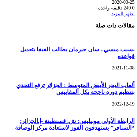
2020-03-25
0
249
دقيقة واحدة
اظهر المزيد
مقالات ذات صلة
بسبب ميسي.. سان جيرمان يطالب الفيفا بتعديل
قواعده
2021-11-08
ألعاب البحر الأبيض المتوسط : الجزائر ترفع التحدي
بتنظيم دورة ناجحة بكل المقاييس
2022-12-19
الرابطة الأولى موبيليس: ش. قسنطينة -إ.الجزائر:
“السنافر” يستهدفون الفوز لاستعادة مركز الوصافة