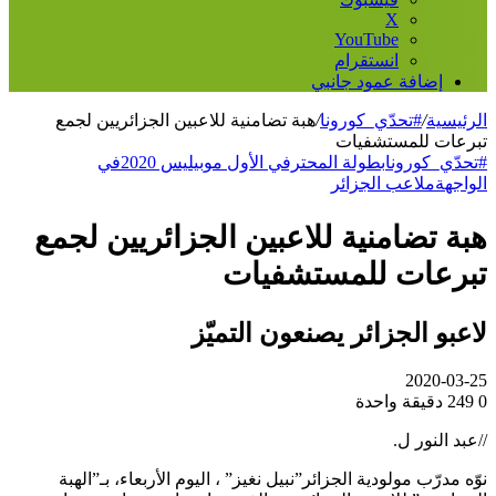
‫X
‫YouTube
انستقرام
إضافة عمود جانبي
الرئيسية
/
#تحدّي_كورونا
/
هبة تضامنية للاعبين الجزائريين لجمع
تبرعات للمستشفيات
#تحدّي_كورونا
بطولة المحترفي الأول موبيليس 2020
في
الواجهة
ملاعب الجزائر
هبة تضامنية للاعبين الجزائريين لجمع
تبرعات للمستشفيات
لاعبو الجزائر يصنعون التميّز
2020-03-25
0
249
دقيقة واحدة
//عبد النور ل.
نوّه مدرّب مولودية الجزائر”نبيل نغيز” ، اليوم الأربعاء، بـ”الهبة