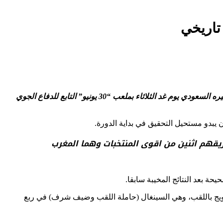
يطمح المنتخب الجزائري لكرة القدم لأقل من 20 سنة الى تحقيق انجاز تاريخي في نهائي كأس العرب للأمم 2021 لهذه الفئة، عندما يواجه نظيره السعودي يوم غد الثلاثاء بملعب “30 يونيو” التابع للدفاع الجوي
ريقهم اثنين من اقوى المنتخبات وهما المغرب
 بعد النتائج المخيبة سابقا.
تويج باللقب، وهي السينغال (حاملة اللقب وضيف شرف) في ربع