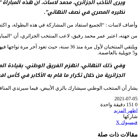
ويرى الناخب الجزائري، محمد لاسات، أن هذه المبارا
نظيره المصري في نصف النهائي”.
وأضاف لاسات : “الجميع استفاد من المشاركة في هذه البطولة، و اكتسب
من جهته، اعتبر عمر محمد رفيق، لاعب المنتخب الجزائري، أن “المبارا
و5 جويلية بالعاصمة.
الجزائرية من خلال تكرار ما قام به الأكابر في كأس افريقيا 2019 بالأراضي ا
يشار أن المنتخب الوطني سيشارك بالزي الأبيض، فيما سيرتدي المنافس
2021-07-05
0
151
دقيقة واحدة
اظهر المزيد
شاركها
ڤايبر
طباعة
تيلقرام
واتساب
مشاركة
بينتيريست
فيسبوك
‫X
عبر
مقالات ذات صلة
البريد