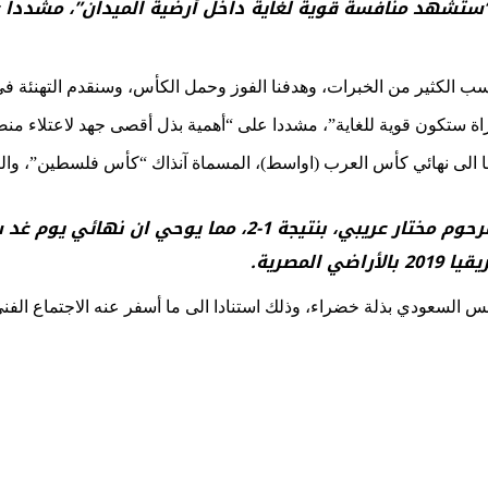
ة “ستشهد منافسة قوية لغاية داخل أرضية الميدان”، مشددا
 الكثير من الخبرات، وهدفنا الفوز وحمل الكأس، وسنقدم التهنئة في ال
ة ستكون قوية للغاية”، مشددا على “أهمية بذل أقصى جهد لاعتلاء منصة
وفي ذلك النهائي، انهزم الفريق الوطني، بقيادة المرحوم مخ
لمصرية.
 السعودي بذلة خضراء، وذلك استنادا الى ما أسفر عنه الاجتماع الفن