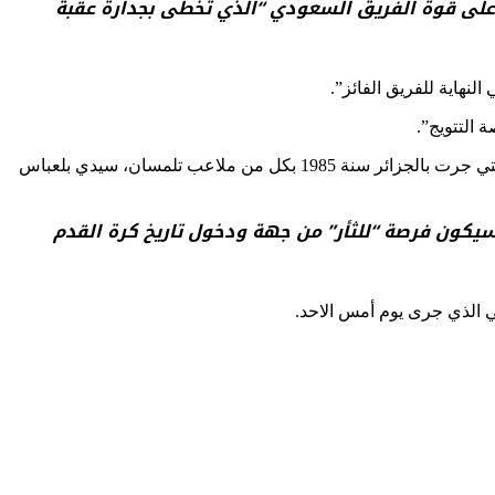
 على قوة الفريق السعودي “الذي تخطى بجدارة عقبة
نهاية للفريق الفائز”.
 التتويج”.
ويلتقي المنتخبان لأول مرة منذ 36 سنة، حيث تعود آخر مرة تواجها فيها الى نهائي كأس العرب (اواسط)، المسماة آنذاك “كأس فلسطين”، والتي جرت بالجزائر سنة 1985 بكل من ملاعب تلمسان، سيدي بلعباس
تار عريبي، بنتيجة 1-2، مما يوحي ان نهائي يوم غد سيكون فرصة “للثأر” من جهة ودخول تاريخ كرة القدم
ي الذي جرى يوم أمس الاحد.