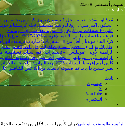
عن
السبت, أغسطس 8 2026
أخبار عاجلة
4 دقائق أنقذت حياته.. نجل كلينسمان يروي كواليس نجاته من الشلل
“سيكون أكبر مني”.. رونالدو يتنبأ بمستقبل نجله كريستيانو جوني
أغلى 10 صفقات في تاريخ ريال مدريد بعد ضم يان ديوماندي
قرعة منافسات ما بين الأندية الإفريقية 2026-2027: الفرق الجزائرية تتعرف على منافسيها في الدورين التمهيديين
كرة اليد / مونديال أقل من 18 سنة إناث /مباريات ترتيبية/: انهزام المنتخب الجزائري أمام نظيره الأوزباكستاني /30-38/
بطل إفريقيا مع “الخضر” مهدي طاهرات يعلن اعتزاله عن عمر 36 عاما
الرابطة الأولى ”موبيليس” – تحضيرات : فوز شباب قسنطينة أمام ات
الرابطة الأولى موبيليس – تحضيرات : فوز وفاق سطيف أمام بولفار
كأس أمم إفريقيا للسيدات 2026 /ربع النهائي/ : المنتخب الجزائري يشرع في التحضير لمواجهة كوت ديفوار
نصر حسين داي يدعم صفوفه بالعديد من اللاعبين للتنافس على
تابعنا
فيسبوك
‫X
‫YouTube
انستقرام
إضافة
عمود
جانبي
الرئيسية
/
المنتخب الوطني
/
نهائي كأس العرب لأقل من 20 سنة/ الجزائر-السعودية : “الخضر” من أجل إنجاز تاريخي