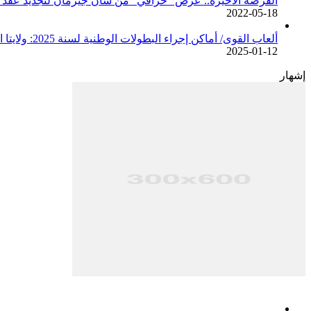
الفرصة الأخيرة.. عرض “خرافي” من سان جيرمان لتجديد عقد م
2022-05-18
ألعاب القوى/ أماكن إجراء البطولات الوطنية لسنة 2025: ولايتا الجزائر وبجاية تحتضنان أغلبية المسابقات /اتحادية/
2025-01-12
إشهار
فيسبوك