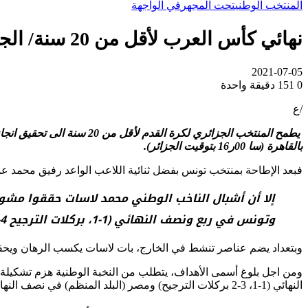
المنتخب الوطني
تحت المجهر
في الواجهة
نهائي كأس العرب لأقل من 20 سنة/ الجزائر-السعودية : “الخضر” من أجل إنجاز تاريخي
2021-07-05
0
151
دقيقة واحدة
/ع
بالقاهرة (سا 00ر16 بتوقيت الجزائر).
فبعد الإطاحة بمنتخب تونس بفضل ثنائية اللاعب الواعد رفيق محمد عمر (2-0)، بات شبان “الخضر” على بعد 90 دقيقة عن هذا الانجاز الذي كان يبدو مستحيل التحقيق في بداية
إلا أن أشبال الناخب الوطني محمد لاسات حققوا مشوار
وتونس في ربع ونصف النهائي (1-1، بركلات الترجيح 4-3 و 2-0 على التوالي).
وبتعداد يضم عناصر تنشط في الخارج، بات لاسات يكسب الرهان ويحقق 
ومن اجل بلوغ أسمى الأهداف، يتطلب من النخبة الوطنية هزم تشكيلة 
النهائي (1-1، 3-2 بركلات الترجيح) ومصر (البلد المنظم) في نصف النهائي (3-2).