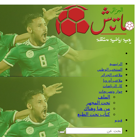
القائمة
الرئيسية
المنتخب الوطني
ملاعب الجزائر
ملاعب أوروبا
كل الرياضات
حوار وتصريحات
الملف
تحت المجهر
من هنا وهناك
كتاب تحت الطبع
فيديو
بحث