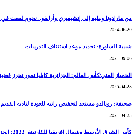
من مارادونا وبيليه إلى إتشيفيري وأرانغو.. نجوم لمعت في 
2024-06-20
شبيبة الساورة: تحديد موعد استئناف التدريبات
2021-09-06
الجمباز الفني/كأس العالم: الجزائرية كايليا نمور تحرز فضي
2025-04-28
صحيفة: رونالدو مستعد لتخفيض راتبه للعودة لناديه القديم
2021-04-23
كأس الشرق الأوسط وشمال إفريقيا للكارتينغ- 2022: الجزائر تشارك ب 14 سائقا في موعد مسقط