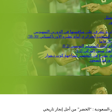
ور
حاد المنستير التونسي /2-0/
 سبور التركي /2-1/
 ورقة الصعود