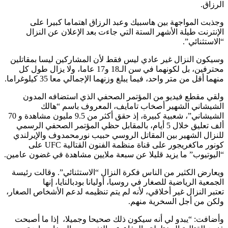
الرزاق.
وجذبت المواجهة بين هاسبيك وعبد الرزاق اهتماما كبيرا على
الإنترنت طيلة الأشهر الستة التي جاءت بعد الإعلان عن النزال
“الاستثنائي”.
وسيكون النزال غير عادي ليس فقط لأن المشاركين ليسا بمقاتلين
محترفين، بل لكونهما في سن الـ18 و17 عاما، ولا يزال طول كل
منهما أقل من متر واحد، فيما يبلغ وزنهما الإجمالي معا 35 كيلوغراما.
ولقي مقطع فيديو من المؤتمر الصحفي الذي استضافه المدون
الشيشاني الشهير أصخاب تامايف، المعروف باسم “هالك
الشيشاني”، شعبية كبيرة، إذ حقق أكثر من 9.5 مليون مشاهدة و 70
ألف تعليق خلال 5 أيام، بالمقابل حظي المؤتمر الصحفي الرسمي
للنزال الشهير بين المقاتل الروسي حبيب نورمحمدوف والإيرلندي
كونور ماكغريجور على قناة منظمة الفنون القتالية UFC على
“اليوتيوب” ما يزيد قليلا عن سبعة ملايين مشاهدة في غضون عامين.
ويعارض الكثير من الناس فكرة النزال “الاستثنائي”. وقالت رئيسة
الجمعية الرياضية للصغار في روسيا، أوليانا بودبالنايا، إنها
تعتبر النزال غير أخلاقي، لأنه لم يتم تنظيمه لدعم الأشخاص الصغار،
ولكن من أجل السخرية منهم.
وأضافت: “يبدو لي أنه سيكون ذلك صحيحا وجميلا، إذا ما أصبحت