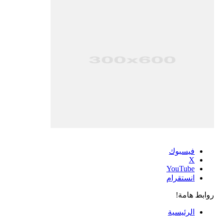
فيسبوك
‫X
‫YouTube
انستقرام
روابط هامة!
الرئيسية