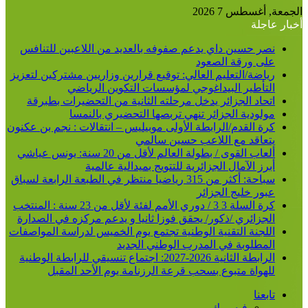
الجمعة, أغسطس 7 2026
أخبار عاجلة
نصر حسين داي يدعم صفوفه بالعديد من اللاعبين للتنافس
على ورقة الصعود
رياضة/التعليم العالي: توقيع قرارين وزاريين مشتركين لتعزيز
التأطير البيداغوجي لمؤسسات التكوين الرياضي
اتحاد الجزائر يدخل مرحلته الثانية من التحضيرات بطبرقة
مولودية الجزائر تنهي تربصها التحضيري بالنمسا
كرة القدم/الرابطة الأولى موبيليس – انتقالات : نجم بن عكنون
يتعاقد مع اللاعب حسين سالمي
ألعاب القوى / بطولة العالم لأقل من 20 سنة: يونس عياشي
أبرز الآمال الجزائرية للتتويج بميدالية عالمية
سباحة: أكثر من 315 رياضيا منتظر في الطبعة الرابعة لسباق
عبور خليج الجزائر
كرة السلة 3 3 / دوري الأمم لفئة لأقل من 23 سنة : المنتخب
الجزائري /ذكور/ يحقق فوزا ثانيا و يدعم مركزه في الصدارة
اللجنة التقنية الوطنية تجتمع يوم الخميس لدراسة المواصفات
المطلوبة في المدرب الوطني الجديد
الرابطة الثانية 2026-2027: اجتماع تنسيقي للرابطة الوطنية
للهواة متبوع بسحب قرعة الرزنامة يوم الأحد المقبل
تابعنا
فيسبوك