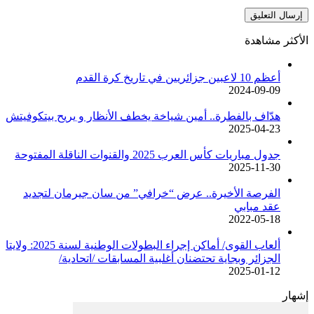
الأكثر مشاهدة
أعظم 10 لاعبين جزائريين في تاريخ كرة القدم
2024-09-09
هدّاف بالفطرة.. أمين شياخة يخطف الأنظار و يريح بيتكوفيتش
2025-04-23
جدول مباريات كأس العرب 2025 والقنوات الناقلة المفتوحة
2025-11-30
الفرصة الأخيرة.. عرض “خرافي” من سان جيرمان لتجديد
عقد مبابي
2022-05-18
ألعاب القوى/ أماكن إجراء البطولات الوطنية لسنة 2025: ولايتا
الجزائر وبجاية تحتضنان أغلبية المسابقات /اتحادية/
2025-01-12
إشهار