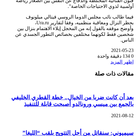
فنون القتالية المختلطة والدفاع عن النفس بين الصغار رياضة
أولمبية لذوي الاحتياجات الخاصة”.
فيما طالب نائب مجلس الدوما الروسي فيتالي ميلونوف
بحظر النزال ومعاقبة منظميه، وفقا لتقارير Ura.ru،
وأوضح موقفه بالقول إنه من المخجل إيلاء الاهتمام بنزال بين
شخصين فقط لكونهما مختلفين بخصائص التطور الجسدي عن
الناس.
2021-05-23
0
134
دقيقة واحدة
اظهر المزيد
مقالات ذات صلة
بعد أن كانت ضربا من الخيال.. خطة القطري الخليفي
بالجمع بين ميسي ورونالدو أصبحت قابلة للتنفيذ
2021-08-12
سيميوني: سنقاتل من أجل التتويج بلقب “الليغا”