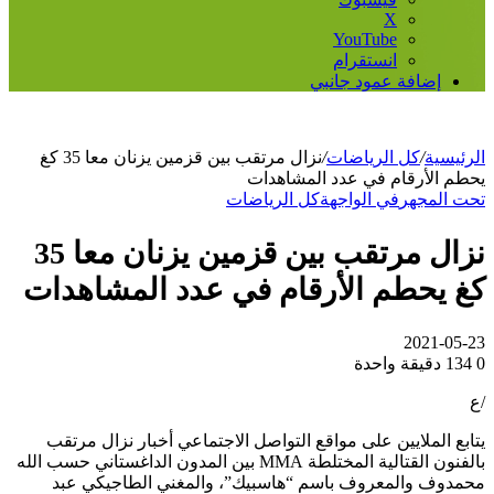
‫X
‫YouTube
انستقرام
إضافة عمود جانبي
الرئيسية
/
كل الرياضات
/
نزال مرتقب بين قزمين يزنان معا 35 كغ
يحطم الأرقام في عدد المشاهدات
تحت المجهر
في الواجهة
كل الرياضات
نزال مرتقب بين قزمين يزنان معا 35
كغ يحطم الأرقام في عدد المشاهدات
2021-05-23
0
134
دقيقة واحدة
/ع
يتابع الملايين على مواقع التواصل الاجتماعي أخبار نزال مرتقب
بالفنون القتالية المختلطة MMA بين المدون الداغستاني حسب الله
محمدوف والمعروف باسم “هاسبيك”، والمغني الطاجيكي عبد