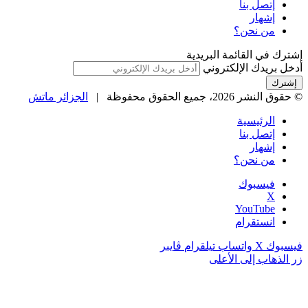
إتصل بنا
إشهار
من نحن؟
إشترك في القائمة البريدية
أدخل بريدك الإلكتروني
© حقوق النشر 2026، جميع الحقوق محفوظة |
الجزائر ماتش
الرئيسية
إتصل بنا
إشهار
من نحن؟
فيسبوك
‫X
‫YouTube
انستقرام
فيسبوك
‫X
واتساب
تيلقرام
ڤايبر
زر الذهاب إلى الأعلى