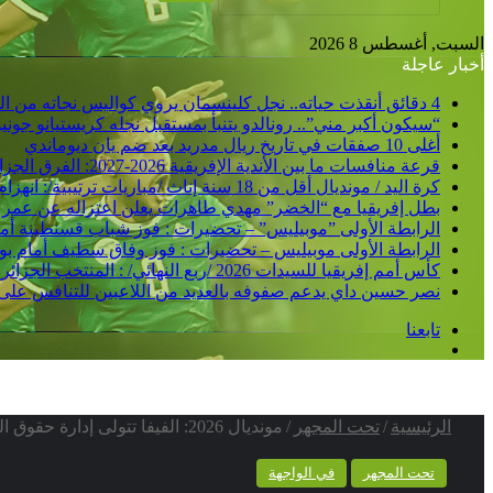
بحث
عن
السبت, أغسطس 8 2026
أخبار عاجلة
4 دقائق أنقذت حياته.. نجل كلينسمان يروي كواليس نجاته من الشلل
“سيكون أكبر مني”.. رونالدو يتنبأ بمستقبل نجله كريستيانو جوني
أغلى 10 صفقات في تاريخ ريال مدريد بعد ضم يان ديوماندي
قرعة منافسات ما بين الأندية الإفريقية 2026-2027: الفرق الجزائرية تتعرف على منافسيها في الدورين التمهيديين
كرة اليد / مونديال أقل من 18 سنة إناث /مباريات ترتيبية/: انهزام المنتخب الجزائري أمام نظيره الأوزباكستاني /30-38/
بطل إفريقيا مع “الخضر” مهدي طاهرات يعلن اعتزاله عن عمر 36 عاما
الرابطة الأولى ”موبيليس” – تحضيرات : فوز شباب قسنطينة أمام ات
الرابطة الأولى موبيليس – تحضيرات : فوز وفاق سطيف أمام بولفار
كأس أمم إفريقيا للسيدات 2026 /ربع النهائي/ : المنتخب الجزائري يشرع في التحضير لمواجهة كوت ديفوار
نصر حسين داي يدعم صفوفه بالعديد من اللاعبين للتنافس على
تابعنا
إضافة
عمود
جانبي
الرئيسية
/
تحت المجهر
/
مونديال 2026: الفيفا تتولى إدارة حقوق البث التلفزيوني للمنتخبات الإفريقية
تحت المجهر
في الواجهة