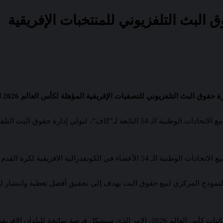
ات الإفريقية المؤهلة لكأس العالم 2026 التي تنطلق في شهر نوفمبر المقبل بمشاركة 54 منتخباً افريقياً.
في بيان على موقعها الرسمي، أفادت الفيفا أنها توصلت إلى اتفاق مع الاتحادات الوطنية 
نفدرالية الافريقية لكرة القدم “الكاف”.
النموذج المركزي لبيع حقوق البث يهدف إلى تحقيق أفضل تغطية وانتشار لل
وللمرة الأولى، ستكون القارة الافريقية ممثلة بتسعة منتخبات في نهائيات كأس العالم 026