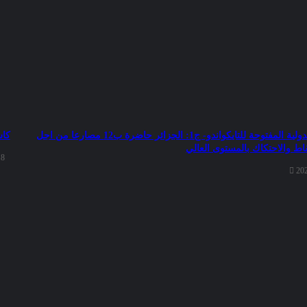
الدورة الدولية المفتوحة للتايكواندو- ج1: الجزائر حاضرة ب12 مصارعا من اجل
كاس
اط والاحتكاك بالمستوى العالي
18
20