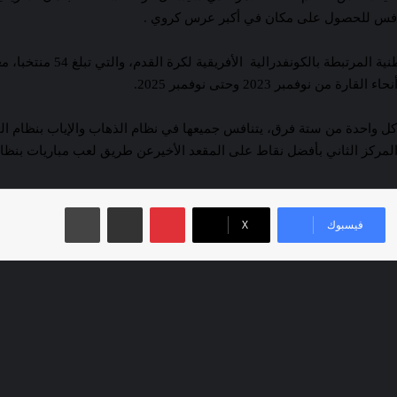
تتنافس للحصول على مكان في أكبر عرس كروي .
وستكون هذه المرة الأولى ال
 واحدة من ستة فرق، يتنافس جميعها في نظام الذهاب والإياب بنظام ال
كز الثاني بأفضل نقاط على المقعد الأخيرعن طريق لعب مباريات بنظام خروج
بينتيريست
مشاركة عبر البريد
طباعة
فيسبوك
‫X