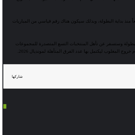
تي ستتنافس فيها جميع المنتخبات الوطنية المرتبطة بالكونفدرالية الأفريقية لكرة القدم، والتي تبلغ 54 منتخبا، معاً منذ بداية البطولة، وبذلك سيكون هناك رقم قياسي من المباريات
بطولة وستسفر عن تأهل المنتخبات التسع المتصدرة للمجموعات
 المغلوب ليكتمل بها عدد الفرق المتأهلة لمونديال 2026.
شاركها