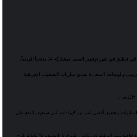
الـ 54 التابعة لـ”كاف”، لتولي إدارة حقوق البث التلفزيوني والوسائط المتعددة لجميع مباريات التصفيات الإفريقية
مباريات وتحقيق أقصى قدر من الإيرادات التي ستعود بالنفع على
2، الامر الذي سيشكل فرصة سانحة للبلدان الافريقية خاصة منها الناشئة في عالم “الساحرة المستديرة” لكتابة تاريخ