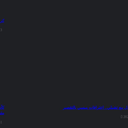
كرة
13
ادل مع تشيلي.. اعترافات ميسي بالتقصير
مثي
20
31