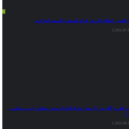
 القدم : إنطلاق التربص الرابع للمنتخب النسوي الجزائري
2021-07-
كأس العرب لأقل من 17 سنة: مباراة الجزائر-تونس ستكون “ديربي مغاربي
ر”
2022-08-