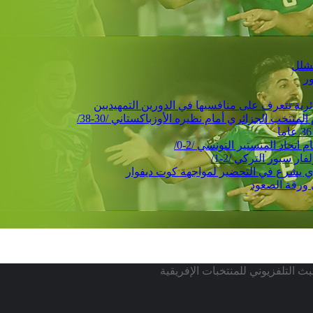
ور
حاد المنستير التونسي /2-0/
 سبور التركي /2-1/
 ورقة الصعود