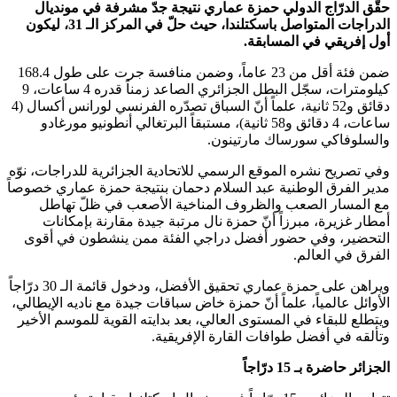
حقّق الدرّاج الدولي حمزة عماري نتيجة جدّ مشرفة في مونديال
الدراجات المتواصل باسكتلندا، حيث حلّ في المركز الـ 31، ليكون
أول إفريقي في المسابقة.
ضمن فئة أقل من 23 عاماً، وضمن منافسة جرت على طول 168.4
كيلومترات، سجّل البطل الجزائري الصاعد زمناً قدره 4 ساعات، 9
دقائق و52 ثانية، علماً أنّ السباق تصدّره الفرنسي لورانس أكسال (4
ساعات، 4 دقائق و58 ثانية)، مستبقاً البرتغالي أنطونيو مورغادو
والسلوفاكي سورساك مارتينون.
وفي تصريح نشره الموقع الرسمي للاتحادية الجزائرية للدراجات، نوّه
مدير الفرق الوطنية عبد السلام دحمان بنتيجة حمزة عماري خصوصاً
مع المسار الصعب والظروف المناخية الأصعب في ظلّ تهاطل
أمطار غزيرة، مبرزاً أنّ حمزة نال مرتبة جيدة مقارنة بإمكانات
التحضير، وفي حضور أفضل دراجي الفئة ممن ينشطون في أقوى
الفرق في العالم.
ويراهن على حمزة عماري تحقيق الأفضل، ودخول قائمة الـ 30 درّاجاً
الأوائل عالمياً، علماً أنّ حمزة خاض سباقات جيدة مع ناديه الإيطالي،
ويتطلع للبقاء في المستوى العالي، بعد بدايته القوية للموسم الأخير
وتألقه في أفضل طوافات القارة الإفريقية.
الجزائر حاضرة بـ 15 درّاجاً