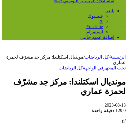
أمام اتحاد المنستير التونسي /2-0/
تابعنا
فيسبوك
‫X
‫YouTube
انستقرام
إضافة عمود جانبي
الرئيسية
/
كل الرياضات
/
مونديال اسكتلندا: مركز جد مشرّف لحمزة
عماري
تحت المجهر
في الواجهة
كل الرياضات
مونديال اسكتلندا: مركز جد مشرّف
لحمزة عماري
2023-08-13
0
129
دقيقة واحدة
/ع