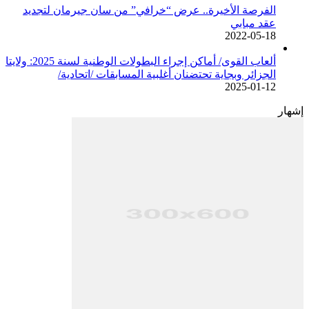
الفرصة الأخيرة.. عرض “خرافي” من سان جيرمان لتجديد
عقد مبابي
2022-05-18
ألعاب القوى/ أماكن إجراء البطولات الوطنية لسنة 2025: ولايتا
الجزائر وبجاية تحتضنان أغلبية المسابقات /اتحادية/
2025-01-12
إشهار