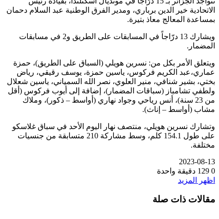
تتواجد الجزائر بـ 15 درّاجاً في مونديال اسكتلندا، بقيادة رئيس
الاتحادية خير الدين برباري، ومدير الفرق الوطنية عبد السلام دحمان
بمساعدة المعالج معاذ بتيرة.
ويشارك 13 درّاجاً في المسابقات على الطريق و2 في مسابقات
المضمار.
ويتعلق الأمر بكل من: نسرين هويلي (السباق على الطريق)، حمزة
عماري،عبد الكريم فركوس، ياسين حمزة، يوسف رقيقي، رياض
بختي، بشير شنافي، منير العلوي، نصر الله السمياني، ياسين شعلال
ولطفي تشامباز (سباقات المضمار)، إضافة إلى أيوب فركوس (أقل
من 23 سنة)، أنس رياحي وجواد نهاري (أواسط – ذكور)، وملاك
مشاب (أواسط – إناث).
وتشارك نسرين هويلي، منتصف نهار اليوم الأحد في سباق غلاسكو
على طول 154.1 كلم، وسط مشاركة 210 متسابقة من جنسيات
مختلفة.
2023-08-13
0
129
دقيقة واحدة
اظهر المزيد
مقالات ذات صلة