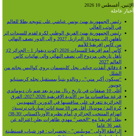
الإثنين, أغسطس 10 2026
أخبار عاجلة
رئيس الجمهورية يهنئ يونس عياشي على تتويجه بطلا للعالم
في الوثب العالي
رئيس الجمهورية يهنئ الفريق الوطني لكرة لقدم للسيدات اثر
تأهلهن الى مونديال البرازيل 2027 و إلى الدور نصف النهائي
من كأس إفريقيا للأمم
كأس أمم إفريقيا للسيدات 2026 (كوت ديفوار 1 – الجزائر 2):
تأهل تاريخي مزدوج إلى نصف النهائي وإلى نهائيات كأس
العالم 2027
4 دقائق أنقذت حياته.. نجل كلينسمان يروي كواليس نجاته من
الشلل
“سيكون أكبر مني”.. رونالدو يتنبأ بمستقبل نجله كريستيانو
جونيور
أغلى 10 صفقات في تاريخ ريال مدريد بعد ضم يان ديوماندي
قرعة منافسات ما بين الأندية الإفريقية 2026-2027: الفرق
الجزائرية تتعرف على منافسيها في الدورين التمهيديين
كرة اليد / مونديال أقل من 18 سنة إناث /مباريات ترتيبية/:
انهزام المنتخب الجزائري أمام نظيره الأوزباكستاني /30-38/
بطل إفريقيا مع “الخضر” مهدي طاهرات يعلن اعتزاله عن
عمر 36 عاما
الرابطة الأولى ”موبيليس” – تحضيرات : فوز شباب قسنطينة