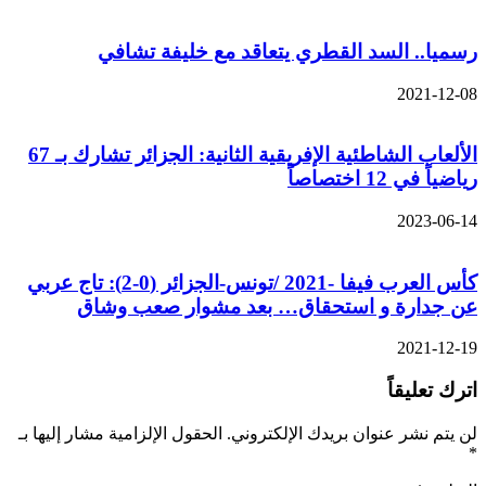
رسميا.. السد القطري يتعاقد مع خليفة تشافي
2021-12-08
الألعاب الشاطئية الإفريقية الثانية: الجزائر تشارك بـ 67
رياضياً في 12 اختصاصاً
2023-06-14
كأس العرب فيفا -2021 /تونس-الجزائر (0-2): تاج عربي
عن جدارة و استحقاق… بعد مشوار صعب وشاق
2021-12-19
اترك تعليقاً
لن يتم نشر عنوان بريدك الإلكتروني.
الحقول الإلزامية مشار إليها بـ
*