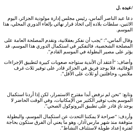
/عبده .ل
دعا عبد الناصر ألماس، رئيس مجلس إدارة مولودية الجزائر، اليوم
الاثنين، سلطات بلاده إلى اتخاذ قرار نهائي بإلغاء الدوري المحلي، هذا
الموسم.
وقال ألماس،”: “يجب أن نفكر بعقلانية، ونقدم المصلحة العامة على
المصلحة الشخصية، فالتفكير في استكمال الدوري هذا الموسم، قد
يؤثر على مصير البطولة في الموسم القادم”.
وأضاف: “أعتقد أن الأندية ستواجه صعوبات كبيرة لتطبيق الإجراءات
الوقائية، فلا يوجد فريق في الجزائر قادر على توفير ثلاث غرف
ملابس، وحافلتين أو ثلاث على الأقل”.
وتابع: “نحن لم نرفض أبدا مقترح الاستمرار، لكن إذا أردنا استكمال
الموسم يجب توفير الكثير من الإمكانيات، وفي الوقت الحاضر لا
يوجد نادٍ قادر على تطبيق البروتوكول الصحي”.
وأردف: “صراحة لا يمكننا التحدث عن استكمال الموسم، والبطولة
متوقفة منذ شهر مارس/آذار، وهو ما يعني أن الفرق ستكون بحاجة
لفترة إعداد طويلة لاستئناف النشاط”.