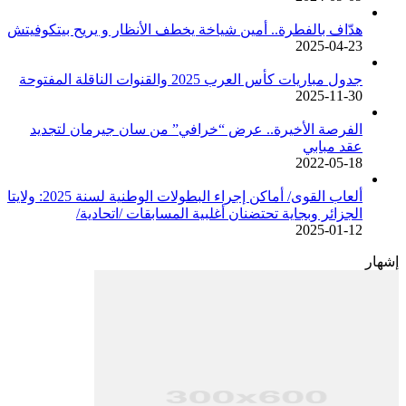
هدّاف بالفطرة.. أمين شياخة يخطف الأنظار و يريح بيتكوفيتش
2025-04-23
جدول مباريات كأس العرب 2025 والقنوات الناقلة المفتوحة
2025-11-30
الفرصة الأخيرة.. عرض “خرافي” من سان جيرمان لتجديد
عقد مبابي
2022-05-18
ألعاب القوى/ أماكن إجراء البطولات الوطنية لسنة 2025: ولايتا
الجزائر وبجاية تحتضنان أغلبية المسابقات /اتحادية/
2025-01-12
إشهار