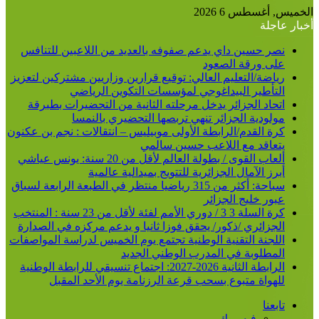
الخميس, أغسطس 6 2026
أخبار عاجلة
نصر حسين داي يدعم صفوفه بالعديد من اللاعبين للتنافس
على ورقة الصعود
رياضة/التعليم العالي: توقيع قرارين وزاريين مشتركين لتعزيز
التأطير البيداغوجي لمؤسسات التكوين الرياضي
اتحاد الجزائر يدخل مرحلته الثانية من التحضيرات بطبرقة
مولودية الجزائر تنهي تربصها التحضيري بالنمسا
كرة القدم/الرابطة الأولى موبيليس – انتقالات : نجم بن عكنون
يتعاقد مع اللاعب حسين سالمي
ألعاب القوى / بطولة العالم لأقل من 20 سنة: يونس عياشي
أبرز الآمال الجزائرية للتتويج بميدالية عالمية
سباحة: أكثر من 315 رياضيا منتظر في الطبعة الرابعة لسباق
عبور خليج الجزائر
كرة السلة 3 3 / دوري الأمم لفئة لأقل من 23 سنة : المنتخب
الجزائري /ذكور/ يحقق فوزا ثانيا و يدعم مركزه في الصدارة
اللجنة التقنية الوطنية تجتمع يوم الخميس لدراسة المواصفات
المطلوبة في المدرب الوطني الجديد
الرابطة الثانية 2026-2027: اجتماع تنسيقي للرابطة الوطنية
للهواة متبوع بسحب قرعة الرزنامة يوم الأحد المقبل
تابعنا
فيسبوك