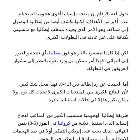
ل لغة الأرقام إن منتخب إسبانيا أقوى هجوميا لتسجيله
ا أكبر من الأهداف، لكنها تكشف أيضا عن إمكانية الوصول
 شباكه، وهو الأمر الذي يجيده منتخب إيطاليا مع مانشيني
افة على غير عادته في البطولات الكبرى.
 إذا كان المقصود بالثأر هو فوز
إيطاليا
بأي نتيجة والعبور
 النهائي، فهذا أمر ممكن، بل وارد بقوة بالنظر إلى مشوار
ريقين في البطولة.
أما الحديث عن رد إيطاليا دين الـ4-0، فهذا محل شك كبير،
 النتائج الكبرى بين المنتخبات الكبرى لا تحدث كل يوم، ولا
ن تكرارها إلا في حالات استثنائية نادرة.
قة إيطاليا الهجومية ستسبب الكثير من المتاعب لدفاع
انيا الذي استقبل ثلاثية من
كرواتيا
في الفوز (5-3) بثمن
هائي، لذلك يجب على إنريكي التفكير أولا في صد الهجمات
يطالية وتأمين مرماه قبل التفكير في الهجوم.