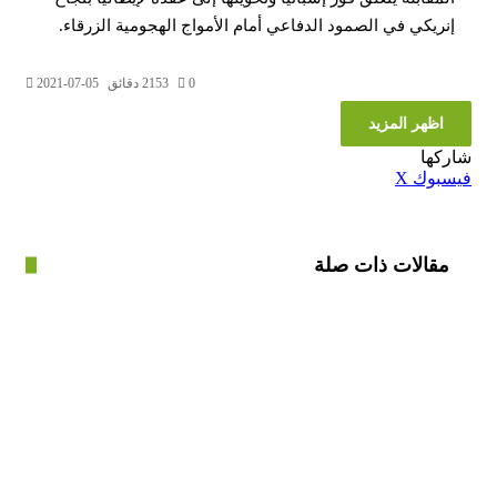
يكي في الصمود الدفاعي أمام الأمواج الهجومية الزرقاء.
0
153
2 دقائق
2021-07-05
ظهر المزيد
ا
ڤايبر
طباعة
تيلقرام
واتساب
مشاركة
بينتيريست
وك
‫X
عبر
البريد
الات ذات صلة