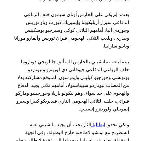
مد إنريكي على الحارس أوناي سيمون خلف الرباعي
فاعي سيزار أزبليكويتا وإيميريك لابورت وباو توريس
ردي ألبا، أمامهم الثلاثي كوكي وسيرجيو بوسكيتس
دري، ويلعب الثلاثي الهجومي فيران توريس وألفارو موراتا
بلو سارابيا.
ما يلعب مانشيني بالحارس المتألق جانلويجي دوناروما
 الرباعي الدفاعي جيوفاني دي لورينزو وليوناردو
وتشي وجورجيو كيليني وإيمرسون المتوقع مشاركته بدلا
المصاب ليوناردو سبيناتسولا، أمامهم ثلاثي يجيد الدفاع
هجوم على حد سواء، وهم نيكولو باريلا وجورجينيو وماركو
اتي، خلف الثلاثي الهجومي الناري فيديريكو كييزا وسيرو
وبيلي ولورينزو إنسيني.
كي تحقق
إيطاليا
الثأر يجب أن يجيد مانشيني لعبة
طرنج مع لوتشو لإطاحته خارج البطولة، وفي الجهة
قابلة يتعلق فوز إسبانيا وتحويلها إلى عقدة لإيطاليا بنجاح