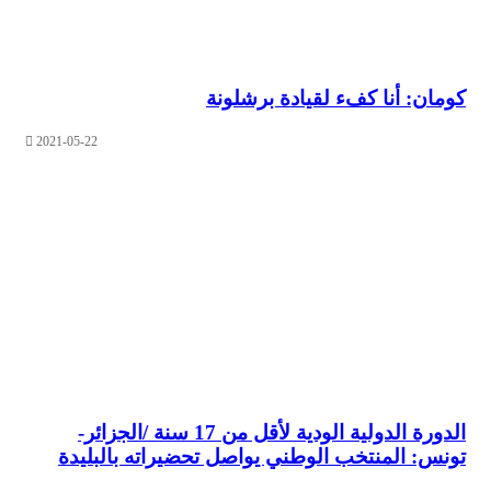
ن: أنا كفء لقيادة برشلونة
2021-05-22
الدورة الدولية الودية لأقل من 17 سنة /الجزائر-
: المنتخب الوطني يواصل تحضيراته بالبليدة