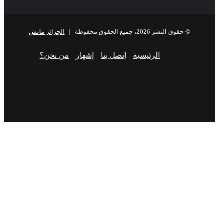
© حقوق النشر 2026، جميع الحقوق محفوظة |
الجزائر ماتش
الرئيسية
إتصل بنا
إشهار
من نحن؟
فيسبوك
‫X
‫YouTube
انستقرام