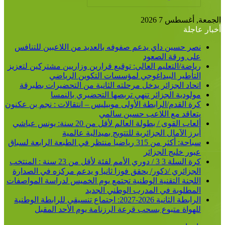
بحث
عن
أغسطس 7 2026
اجلة
صر حسين داي يدعم صفوفه بالعديد من اللاعبين للتنافس
لى ورقة الصعود
ياضة/التعليم العالي: توقيع قرارين وزاريين مشتركين لتعزيز
لتأطير البيداغوجي لمؤسسات التكوين الرياضي
تحاد الجزائر يدخل مرحلته الثانية من التحضيرات بطبرقة
ولودية الجزائر تنهي تربصها التحضيري بالنمسا
رة القدم/الرابطة الأولى موبيليس – انتقالات : نجم بن عكنون
تعاقد مع اللاعب حسين سالمي
ألعاب القوى / بطولة العالم لأقل من 20 سنة: يونس عياشي
برز الآمال الجزائرية للتتويج بميدالية عالمية
سباحة: أكثر من 315 رياضيا منتظر في الطبعة الرابعة لسباق
بور خليج الجزائر
كرة السلة 3 3 / دوري الأمم لفئة لأقل من 23 سنة : المنتخب
لجزائري /ذكور/ يحقق فوزا ثانيا و يدعم مركزه في الصدارة
للجنة التقنية الوطنية تجتمع يوم الخميس لدراسة المواصفات
لمطلوبة في المدرب الوطني الجديد
الرابطة الثانية 2026-2027: اجتماع تنسيقي للرابطة الوطنية
لهواة متبوع بسحب قرعة الرزنامة يوم الأحد المقبل