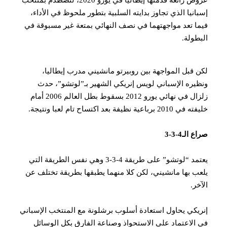
عروض رائعة قدمتها إيطاليا في يورو 2020، لتصطدم بمنتخب
انيا الذي تجاوز بدايته السلبية بتطور ملحوظ في الأداء،
ا تعد مواجهتهما في نصف النهائي بمتعة غير مسبوقة في
طولة.
 قبل المواجهة بين روبيرتو مانشيني مدرب إيطاليا،
يره الإسباني لويس إنريكي الشهير بـ”لوتشو”، حدث
زلزال في نهائي يورو 2012 بسقوط بطل العالم 2006 أمام
 برباعية نظيفة بعد اكتساح تام لعبا ونتيجة.
الـ4-3-3
يعتمد “لوتشو” على طريقة 4-3-3 وهي نفس الطريقة التي
ب بها مانشيني، لكن كلا منهما يطبقها بطريقة تختلف عن
خر.
يكي يحاول استعادة أسلوب برشلونة مع المنتخب الإسباني
الاعتماد على الاستحواذ وصناعة الفارق بكل الوسائل