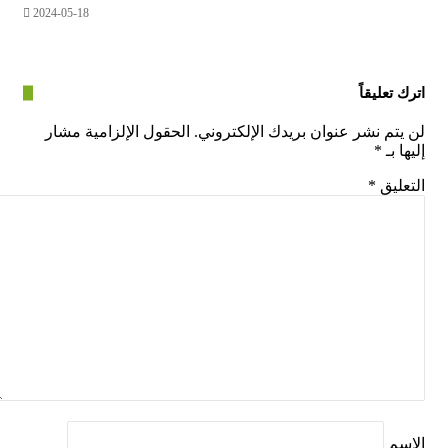
2024-05-18
عليقاً
م نشر عنوان بريدك الإلكتروني.
الحقول الإلزامية مشار
بـ
*
يق
*