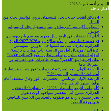
عن
السبت, أغسطس 8 2026
أخبار عاجلة
4 دقائق أنقذت حياته.. نجل كلينسمان يروي كواليس نجاته من
الشلل
“سيكون أكبر مني”.. رونالدو يتنبأ بمستقبل نجله كريستيانو
جونيور
أغلى 10 صفقات في تاريخ ريال مدريد بعد ضم يان ديوماندي
قرعة منافسات ما بين الأندية الإفريقية 2026-2027: الفرق
الجزائرية تتعرف على منافسيها في الدورين التمهيديين
كرة اليد / مونديال أقل من 18 سنة إناث /مباريات ترتيبية/:
انهزام المنتخب الجزائري أمام نظيره الأوزباكستاني /30-38/
بطل إفريقيا مع “الخضر” مهدي طاهرات يعلن اعتزاله عن
عمر 36 عاما
الرابطة الأولى ”موبيليس” – تحضيرات : فوز شباب قسنطينة
أمام اتحاد المنستير التونسي /2-0/
الرابطة الأولى موبيليس – تحضيرات : فوز وفاق سطيف أمام
بولفار سبور التركي /2-1/
كأس أمم إفريقيا للسيدات 2026 /ربع النهائي/ : المنتخب
الجزائري يشرع في التحضير لمواجهة كوت ديفوار
نصر حسين داي يدعم صفوفه بالعديد من اللاعبين للتنافس
على ورقة الصعود
تابعنا