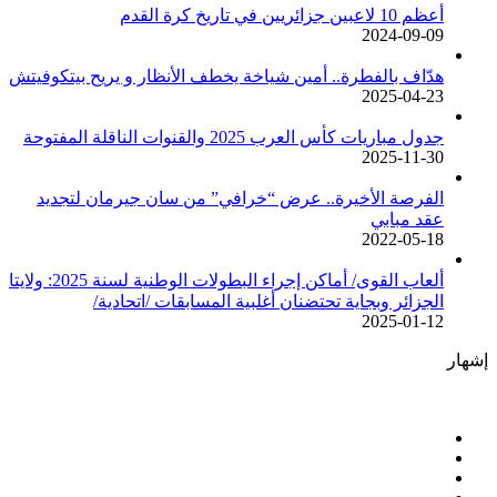
أعظم 10 لاعبين جزائريين في تاريخ كرة القدم
2024-09-09
هدّاف بالفطرة.. أمين شياخة يخطف الأنظار و يريح بيتكوفيتش
2025-04-23
جدول مباريات كأس العرب 2025 والقنوات الناقلة المفتوحة
2025-11-30
الفرصة الأخيرة.. عرض “خرافي” من سان جيرمان لتجديد
عقد مبابي
2022-05-18
ألعاب القوى/ أماكن إجراء البطولات الوطنية لسنة 2025: ولايتا
الجزائر وبجاية تحتضنان أغلبية المسابقات /اتحادية/
2025-01-12
إشهار
فيسبوك
‫X
‫YouTube