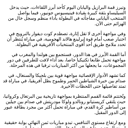
وتبرز قمة البرازيل واليابان اليوم كأحد أبرز اللقاءات، حيث يدخل
السيليساو بثقة كبيرة بقيادة فينيسيوس جونيور، فيما يواصل
المنتخب الياباني مفاجآته في البطولة بأداء منظم وسجل خال من
الهزائم حتى الآن.
وفي مواجهة أخرى لا تقل إثارة، تصطدم كوت ديفوار بالنرويج في
اختبار صعب أمام قوة إيرلينغ هالاند الهجومية، في مباراة يُنتظر أن
تحدد ملامح طريق أحد أقوى المنتخبات الأفريقية في البطولة.
أما القمة الأبرز في هذا الدور، فستجمع بين هولندا والمغرب في
مواجهة تحمل طابعا تكتيكيا خاصا، بعد أداء لافت للطرفين في دور
المجموعات، ما يجعلها من أكثر المباريات ترقبا في هذه المرحلة.
كما تشهد الأدوار الإقصائية مواجهة قوية بين بلجيكا والسنغال، في
صدام بين خبرة الشياطين الحمر وطموح بطل أفريقيا، في مباراة قد
تمتد تفاصيلها حتى اللحظات الأخيرة.
وتُختتم قائمة القمم المنتظرة بمواجهة تاريخية بين البرتغال وكرواتيا،
حيث يلتقي كريستيانو رونالدو ولوكا مودريتش في صدام بين جيلين
من أساطير كرة القدم، في مباراة تحمل أكثر من مجرد بطاقة عبور
إلى الدور المقبل.
ومع ارتفاع مستوى التنافس، تبدو مباريات ثمن النهائي بوابة حقيقية
لمونديال جديد يبدأ فيه الصراع على اللقب من أوسع أبوابه.