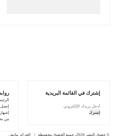
إشترك في القائمة البريدية
رواب
الرئيس
أدخل
إتصل ب
بريدك
إشهار
الإلكتروني
من نح
© حقوق النشر 2026، جميع الحقوق محفوظة |
الجزائر ماتش