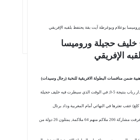
 وروميسا بوعلام ويوغرطة آيت بقة يحتفظ بلقبه الإفريقي
يج خليف حجيلة وروميسا
قبه الإفريقي
ذهبية ضمن منافسات البطولة الافريقية للنخبة (رجال وسيدات)
ففي وزن 50 كلغ, أطاحت الجزائرية روميسا بوعلام بنظيرتها المغربية شدار رباب بنتيجة 5-0, في الوقت الذي سيطرت فيه خليف حجيلة
وتجدر الاشارة, أن بطولة افريقيا بياوندي الكاميرونية (اكابر ذكور واناث), عرفت مشاركة 206 ملاكم منهم 64 ملاكمة, يمثلون 26 دولة من