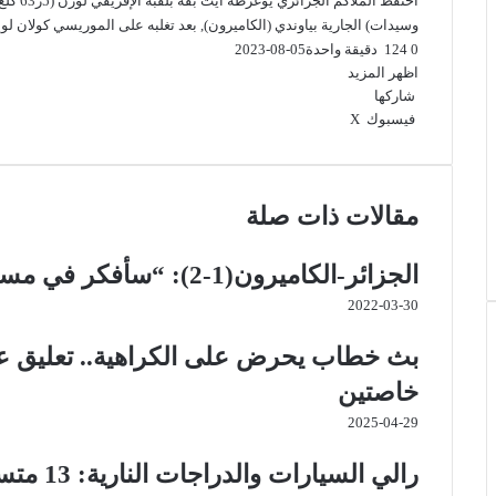
احتفظ ا
وسيدات) الجارية بياوندي (الكاميرون), بعد تغلبه على الموريسي كولان لويس ريشارن
0
124
دقيقة واحدة
2023-08-05
اظهر المزيد
شاركها
فيسبوك
‫X
ب
و
ت
ڤ
م
ط
ي
ا
ي
ا
ب
ش
ن
ت
ل
ي
ا
ا
ت
ق
ب
س
ر
ع
مقالات ذات صلة
ي
ا
ر
ر
ك
ة
ر
ا
ب
ة
ي
م
ع
الجزائر-الكاميرون(1-2): “سأفكر في مستقبلي خلال الأيام القادمة”
س
ب
2022-03-30
ت
ر
ا
ل
بث خطاب يحرض على الكراهية.. تعليق عدد
ب
خاصتين
ر
ي
2025-04-29
د
رالي السيارات والدراجات النارية: 13 متسابقا جزائريا حاضرا في موعد ليبيا