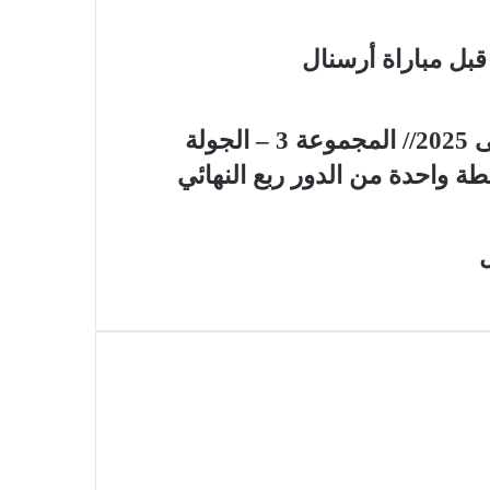
بل مباراة أرسنال
بطولة إفريقيا للاعبين المحليين /مؤجلة إلى 2025// المجموعة 3 – الجولة
ة واحدة من الدور ربع النهائي