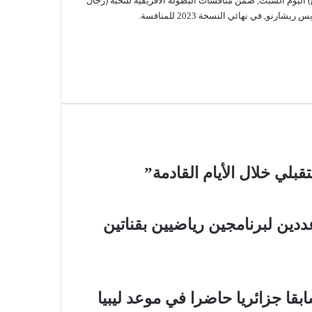
لملاكم الجزائري يوغرطة آيت بقة بلقبه الإفريقي لوزن (5ر63 كلغ) اليوم السبت, ضمن منافسات البطولة الافريقية للنخبة (رجال
و, في نهائي النسخة 2023 للمنافسة.
ين لبرنامجين رياضيين بقناتين