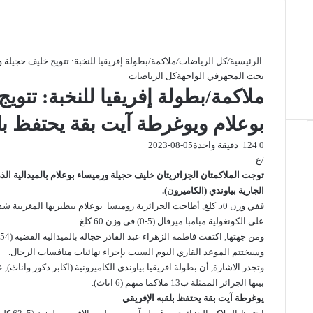
الرئيسية
/
كل الرياضات
/
ملاكمة/بطولة إفريقيا للنخبة: تتويج خليف حجيلة
تحت المجهر
في الواجهة
كل الرياضات
ملاكمة/بطولة إفريقيا للنخبة: تتو
بوعلام ويوغرطة آيت بقة يحتفظ بل
0
124
دقيقة واحدة
2023-08-05
/ع
توجت الملاكمتان الجزائريتان خليف حجيلة ورميساء بوعلام بالميدالية ال
الجارية بياوندي (الكاميرون).
على الكونغولية مبامبا ميرفال (5-0) في وزن 60 كلغ.
ومن جهتها, اكتفت فاطمة الزهراء عبد القادر حجالة بالميدالية الفضية (54 كلغ) عقب تعثرها في النهائي أمام المغربية وداد برتال.
وسيختتم الموعد القاري اليوم السبت بإجراء نهائيات منافسات الرجال.
بينها الجزائر الممثلة ب13 ملاكما منهم (6 اناث).
يوغرطة آيت بقة يحتفظ بلقبه الإفريقي