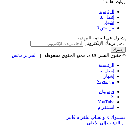
روابط هامة!
الرئيسية
إتصل بنا
إشهار
من نحن؟
إشترك في القائمة البريدية
أدخل بريدك الإلكتروني
© حقوق النشر 2026، جميع الحقوق محفوظة |
الجزائر ماتش
الرئيسية
إتصل بنا
إشهار
من نحن؟
فيسبوك
‫X
‫YouTube
انستقرام
فيسبوك
‫X
واتساب
تيلقرام
ڤايبر
زر الذهاب إلى الأعلى