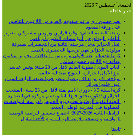
الجمعة, أغسطس 7 2026
أخبار عاجلة
نصر حسين داي يدعم صفوفه بالعديد من اللاعبين للتنافس
على ورقة الصعود
رياضة/التعليم العالي: توقيع قرارين وزاريين مشتركين لتعزيز
التأطير البيداغوجي لمؤسسات التكوين الرياضي
اتحاد الجزائر يدخل مرحلته الثانية من التحضيرات بطبرقة
مولودية الجزائر تنهي تربصها التحضيري بالنمسا
كرة القدم/الرابطة الأولى موبيليس – انتقالات : نجم بن عكنون
يتعاقد مع اللاعب حسين سالمي
ألعاب القوى / بطولة العالم لأقل من 20 سنة: يونس عياشي
أبرز الآمال الجزائرية للتتويج بميدالية عالمية
سباحة: أكثر من 315 رياضيا منتظر في الطبعة الرابعة لسباق
عبور خليج الجزائر
كرة السلة 3 3 / دوري الأمم لفئة لأقل من 23 سنة : المنتخب
الجزائري /ذكور/ يحقق فوزا ثانيا و يدعم مركزه في الصدارة
اللجنة التقنية الوطنية تجتمع يوم الخميس لدراسة المواصفات
المطلوبة في المدرب الوطني الجديد
الرابطة الثانية 2026-2027: اجتماع تنسيقي للرابطة الوطنية
للهواة متبوع بسحب قرعة الرزنامة يوم الأحد المقبل
تابعنا
فيسبوك