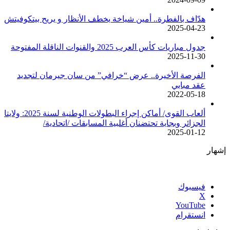
هدّاف بالفطرة.. أمين شياخة يخطف الأنظار و يريح بيتكوفيتش
2025-04-23
جدول مباريات كأس العرب 2025 والقنوات الناقلة المفتوحة
2025-11-30
الفرصة الأخيرة.. عرض “خرافي” من سان جيرمان لتجديد
عقد مبابي
2022-05-18
ألعاب القوى/ أماكن إجراء البطولات الوطنية لسنة 2025: ولايتا
الجزائر وبجاية تحتضنان أغلبية المسابقات /اتحادية/
2025-01-12
إشهار
فيسبوك
‫X
‫YouTube
انستقرام