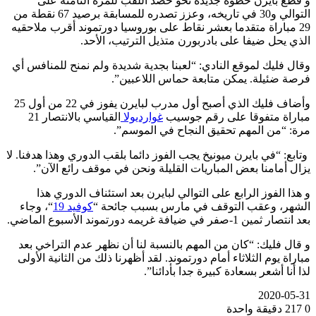
و قطع بايرن خطوة جديدة نحو حصد اللقب للمرة الثامنة على
التوالي و30 في تاريخه، وعزز تصدره للمسابقة برصيد 67 نقطة من
29 مباراة متقدما بعشر نقاط على بوروسيا دورتموند أقرب ملاحقيه
الذي يحل ضيفا على بادربورن متذيل الترتيب، الأحد.
وقال فليك لموقع النادي: “لعبنا بجدية شديدة ولم نمنح للمنافس أي
فرصة ضئيلة. يمكن متابعة حماس اللاعبين”.
وأضاف فليك الذي أصبح أول مدرب لبايرن يفوز في 22 من أول 25
مباراة متفوقا على رقم جوسيب
غوارديولا
القياسي بالانتصار 21
مرة: “من المهم تحقيق النجاح في الموسم”.
وتابع: “في بايرن ميونيخ يجب الفوز دائما بلقب الدوري وهذا هدفنا. لا
يزال أمامنا بعض المباريات القليلة ونحن في موقف رائع الآن”.
و هذا الفوز الرابع على التوالي لبايرن بعد استئناف الدوري هذا
الشهر، وعقب التوقف في مارس بسبب جائحة “
كوفيد 19
“، وجاء
بعد انتصار ثمين 1-صفر في ضيافة غريمه دورتموند الأسبوع الماضي.
و قال فليك: “كان من المهم بالنسبة لنا أن نظهر عدم التراخي بعد
مباراة يوم الثلاثاء أمام دورتموند. لقد أظهرنا ذلك من الثانية الأولى
لذا أنا أشعر بسعادة كبيرة جدا بأدائنا”.
2020-05-31
0
217
دقيقة واحدة