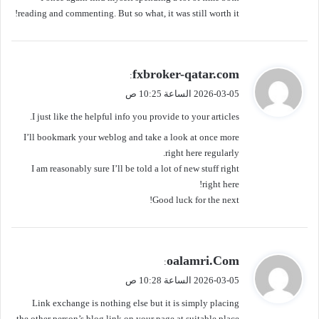
reading and commenting. But so what, it was still worth it!
ي
fxbroker-qatar.com
:
ق
2026-03-05 الساعة 10:25 ص
و
I just like the helpful info you provide to your articles.
ل
I’ll bookmark your weblog and take a look at once more
right here regularly.
I am reasonably sure I’ll be told a lot of new stuff right
right here!
Good luck for the next!
ي
oalamri.Com
:
ق
2026-03-05 الساعة 10:28 ص
و
Link exchange is nothing else but it is simply placing
ل
the other person’s blog link on your page at suitable place