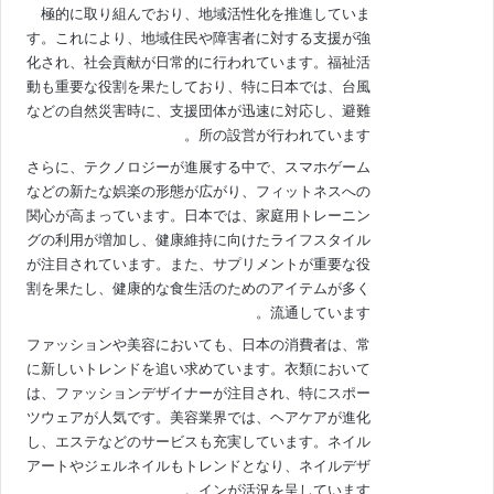
極的に取り組んでおり、地域活性化を推進していま
す。これにより、地域住民や障害者に対する支援が強
化され、社会貢献が日常的に行われています。福祉活
動も重要な役割を果たしており、特に日本では、台風
などの自然災害時に、支援団体が迅速に対応し、避難
所の設営が行われています。
さらに、テクノロジーが進展する中で、スマホゲーム
などの新たな娯楽の形態が広がり、フィットネスへの
関心が高まっています。日本では、家庭用トレーニン
グの利用が増加し、健康維持に向けたライフスタイル
が注目されています。また、サプリメントが重要な役
割を果たし、健康的な食生活のためのアイテムが多く
流通しています。
ファッションや美容においても、日本の消費者は、常
に新しいトレンドを追い求めています。衣類において
は、ファッションデザイナーが注目され、特にスポー
ツウェアが人気です。美容業界では、ヘアケアが進化
し、エステなどのサービスも充実しています。ネイル
アートやジェルネイルもトレンドとなり、ネイルデザ
インが活況を呈しています。