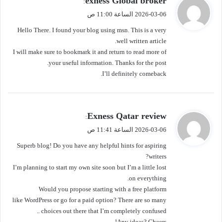
exness Global broker
:
ق
2026-03-06 الساعة 11:00 ص
و
Hello There. I found your blog using msn. This is a very
ل
well written article.
I will make sure to bookmark it and return to read more of
your useful information. Thanks for the post.
I’ll definitely comeback.
ي
Exness Qatar review
:
ق
2026-03-06 الساعة 11:41 ص
و
Superb blog! Do you have any helpful hints for aspiring
ل
writers?
I’m planning to start my own site soon but I’m a little lost
on everything.
Would you propose starting with a free platform
like WordPress or go for a paid option? There are so many
choices out there that I’m completely confused ..
Any ideas? Cheers!