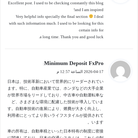
Excellent post. I used to be checking constantly this blog
ل
and I am inspired!
Very helpful info specially the final section
I deal
with such information much. I used to be looking for this
certain info for
a long time. Thank you and good luck.
ي
Minimum Deposit FxPro
:
ق
2026-04-17 الساعة 12:57 م
و
日本は、技術革新において世界的にリーダーされてい
ل
ます。特に、自動車産業では、ホンダなどの大手企業
が世界市場をリードしており、中古車や自動運転車な
ど、さまざまな環境に配慮した技術が導入していま
す。自動車技術の進展により、燃費が大きく向上し、
利用者にとってより良いライフスタイルが提供されて
います。
車の所有は、自動車税といった日本特有の制度に密接
に関連しており、日本の交通システムは、これらの制