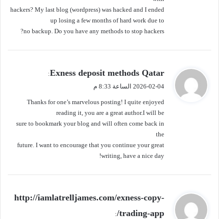
hackers? My last blog (wordpress) was hacked and I ended
up losing a few months of hard work due to
no backup. Do you have any methods to stop hackers?
ي
Exness deposit methods Qatar
:
ق
2026-02-04 الساعة 8:33 م
و
Thanks for one’s marvelous posting! I quite enjoyed
ل
reading it, you are a great author.I will be
sure to bookmark your blog and will often come back in
the
future. I want to encourage that you continue your great
writing, have a nice day!
ي
http://iamlatrelljames.com/exness-copy-
ق
trading-app/
:
و