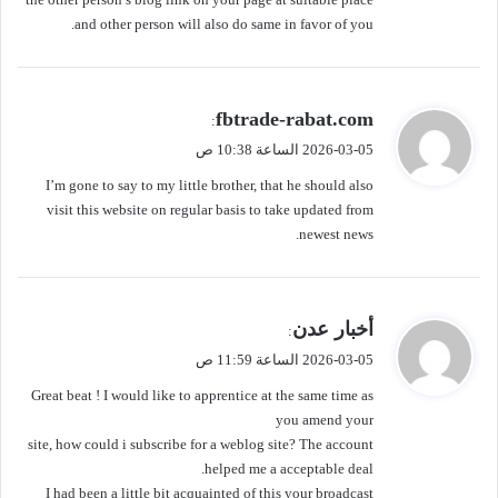
and other person will also do same in favor of you.
ي
fbtrade-rabat.com
:
ق
2026-03-05 الساعة 10:38 ص
و
I’m gone to say to my little brother, that he should also
ل
visit this website on regular basis to take updated from
newest news.
ي
أخبار عدن
:
ق
2026-03-05 الساعة 11:59 ص
و
Great beat ! I would like to apprentice at the same time as
ل
you amend your
site, how could i subscribe for a weblog site? The account
helped me a acceptable deal.
I had been a little bit acquainted of this your broadcast