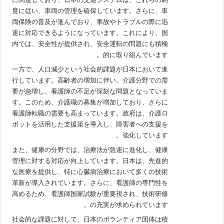
度に従い、車両の管理を確保しています。さらに、車
両保険の普及が進んでおり、事故やトラブルの際に迅
速に対応できるようになっています。これにより、国
内では、安全性が提供され、安全運転の問題にも積極
的に取り組んでいます。
一方で、人口減少という社会的課題が日本において進
行しています。高齢者の増加に伴い、介護分野での需
要が急増し、看護師の不足が深刻な問題となっていま
す。このため、介護職の募集が増加しており、さらに
看護師転職の需要も高まっています。政府は、介護ロ
ボットを活用した支援策を導入し、障害者への支援を
強化しています。
また、健康の分野では、治療法が急速に進化し、健康
管理に対する対応が向上しています。日本は、先進的
な医療を提供し、特に心臓病治療において多くの技術
革新が導入されています。さらに、看護師の専門性を
高めるため、看護師国家試験が重要視され、技術研修
の充実が求められています。
社会的な課題に対して、日本のボランティア団体は積