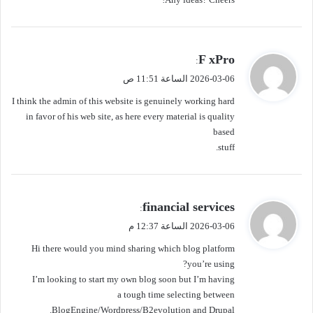
ي
F xPro
:
ق
2026-03-06 الساعة 11:51 ص
و
I think the admin of this website is genuinely working hard
ل
in favor of his web site, as here every material is quality
based
stuff.
ي
financial services
:
ق
2026-03-06 الساعة 12:37 م
و
Hi there would you mind sharing which blog platform
ل
you’re using?
I’m looking to start my own blog soon but I’m having
a tough time selecting between
BlogEngine/Wordpress/B2evolution and Drupal.