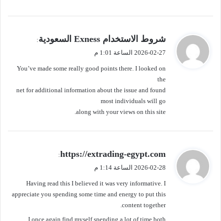
ي
شروط الاستخدام Exness السعودية
:
ق
2026-02-27 الساعة 1:01 م
و
You’ve made some really good points there. I looked on
ل
the
net for additional information about the issue and found
most individuals will go
along with your views on this site.
ي
https://extrading-egypt.com
:
ق
2026-02-28 الساعة 1:14 م
و
Having read this I believed it was very informative. I
ل
appreciate you spending some time and energy to put this
content together.
I once again find myself spending a lot of time both