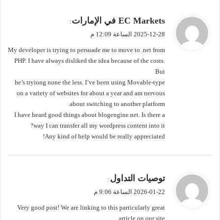
ي
EC Markets في الإمارات
:
ق
2025-12-28 الساعة 12:09 م
و
My developer is trying to persuade me to move to .net from
ل
PHP. I have always disliked the idea because of the costs.
But
he’s tryiong none the less. I’ve been using Movable-type
on a variety of websites for about a year and am nervous
about switching to another platform.
I have heard good things about blogengine.net. Is there a
way I can transfer all my wordpress content into it?
Any kind of help would be really appreciated!
ي
توصيات التداول
:
ق
2026-01-22 الساعة 9:06 م
و
Very good post! We are linking to this particularly great
ل
article on our site.