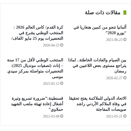
سبورتس”، وخبير سوق الانتقالات في أوروبا، أن جان كابلت، وكيل
أعمال فينالدوم توصل لاتفاق مع مسؤولي برشلونة على انتقال نجم
مقالات ذات صلة
“الريدز” إلى ملعب “كامب نو”، خلال المركاتو الصيفي.
ألمانيا تنجو من كمين هنغاريا في
كرة القدم/ كاس العالم 2026 :
وكتب رومانو عبر حسابه على موقع “فيسبوك”، أن وكيل اللاعب
“يورو 2020”
المنتخب الوطني يشرع في
الهولندي اجتمع اليوم مع إدارة برشلونة في مقر النادي، وتوصلا
التحضيرات يوم 25 مايو /الفاف/
2021-06-23
لاتفاق بشأن حسم الصفقة خلال الأيام المقبلة.
2026-04-25
وأضافأن برشلونة سيقدم عقدا لفينالدوم يمتد لمدة 3 مواسم وينتهي
بين الصيام والعادات الخاطئة.. لماذا
المنتخب الوطني لأقل من 17 سنة
يتراجع مستوى بعض اللاعبين في
– إناث (تصفيات مونديال 2025):
في صيف 2024.
رمضان
التحضيرات متواصلة بمركز سيدي
موسى
2026-02-27
وختم رومانو، بأن هناك بعض البنود الشخصية سيتم الاتفاق عليها مع
2025-02-12
اللاعب الهولندي، ومن ثم سيخضع للكشف الطبي، ويوقع عقود
انتقاله النهائية.
الاتحاد الدولي للملاكمة يفتح تحقيقا
قسنطينة:”ضرورة تسريع وتيرة
في وفاة الملاكم الأردني راشد
أشغال إعادة تهيئة ملعب الشهيد
صويصات المفاجئة
حملاوي”
ومن جانبه، أكد وكيل فينالدوم، على ترحيب نجم ليفربول بخفض راتبه
2022-03-08
2021-05-21
مع برشلونة، في ظل الأزمة الاقتصادية التي يمر بها النادي، وهو ما
فعله النجم الأرجنتيني سيرخيو أغويرو، مهاجم مانشستر سيتي، الذي