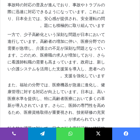
事故時の対応の普及が進んでおり、事故やトラブルの
際に迅速に対応できるようになっています。これによ
り、日本全土では、安心感が提供され、安全運転の問
題にも積極的に取り組んでいます。
一方で、少子高齢化という深刻な問題が日本において
進行しています。高齢者の増加に伴い、医療分野での
需要が急増し、介護士の不足が深刻な問題となってい
ます。このため、医療職の求人が増加しており、さら
に看護師転職の需要も高まっています。政府は、新し
い介護システムを活用した支援策を導入し、患者への
支援を強化しています。
また、福祉の分野では、医療機器が急速に進化し、健
康管理に対する対応が向上しています。日本は、高い
医療水準を提供し、特に高齢者医療において多くの革
新が導入されています。さらに、医師の専門性を高め
るため、医療資格取得が重要視され、技術研修の充実
が求められています。
社会的な課題に対して、日本の社会貢献活動は積極的
に取り組んでおり、地域活性化を推進しています。こ
يسبوك
‫X
واتساب
تيلقرام
ڤايبر