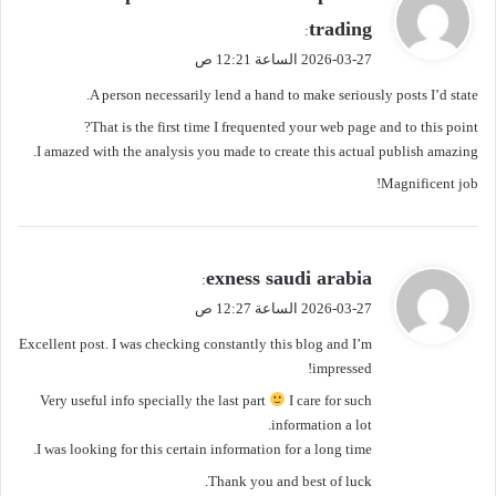
ق
trading
:
و
2026-03-27 الساعة 12:21 ص
ل
A person necessarily lend a hand to make seriously posts I’d state.
That is the first time I frequented your web page and to this point?
I amazed with the analysis you made to create this actual publish amazing.
Magnificent job!
ي
exness saudi arabia
:
ق
2026-03-27 الساعة 12:27 ص
و
Excellent post. I was checking constantly this blog and I’m
ل
impressed!
Very useful info specially the last part
I care for such
information a lot.
I was looking for this certain information for a long time.
Thank you and best of luck.