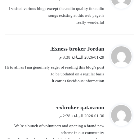
و
I visited various blogs except the audio quality for audio
ل
songs existing at this web page is
really wonderful.
ي
Exness broker Jordan
:
ق
2026-01-29 الساعة 3:38 م
و
Hi to all, as I am genuinely eager of reading this blog’s post
ل
to be updated on a regular basis.
It carries fastidious information.
ي
exbroker-qatar.com
:
ق
2026-01-30 الساعة 2:28 م
و
We’re a bunch of volunteers and opening a brand new
ل
scheme in our community.