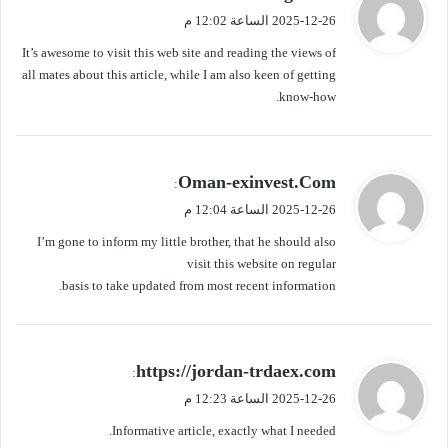
ق
2025-12-26 الساعة 12:02 م
و
It’s awesome to visit this web site and reading the views of
ل
all mates about this article, while I am also keen of getting
know-how.
ي
Oman-exinvest.Com
:
ق
2025-12-26 الساعة 12:04 م
و
I’m gone to inform my little brother, that he should also
ل
visit this website on regular
basis to take updated from most recent information.
ي
https://jordan-trdaex.com
:
ق
2025-12-26 الساعة 12:23 م
و
Informative article, exactly what I needed.
ل