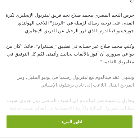
حرص النجم المصري محمد صلاح نجم فريق ليفربول الإنجليزي لكرة
القدم، على توجيه رسالة لزميله في “الريدز” اللاعب الهولندي
جورجينيو فينالدوم، الذي قرر الرحيل عن الفريق الإنجليزي.
وكتب محمد صلاح عبر حسابه في تطبيق “إنستغرام”، قائلا: “كان من
دواعي سروري أن أفوز بالألقاب بجانبك وأتمنى لكم كل التوفيق في
مغامرتك القادمة”.
وينتهي عقد فينالدوم مع ليفربول رسميا في يونيو المقبل، ومن
المرجح انتقال اللاعب إلى نادي برشلونة الإسباني.
وحاول برشلونة ضم فينالدوم في الصيف الماضي دون جدوى بسبب
مطالب ليفربول المالية والأزمة الاقتصادية في العالم بسبب جائحة
فيروس كورونا المستجد “كوفيد-19”.
اظهر المزيد
وأكد الإيطالي فابريزيو رومانو، الصحفي في شبكة “سكاي