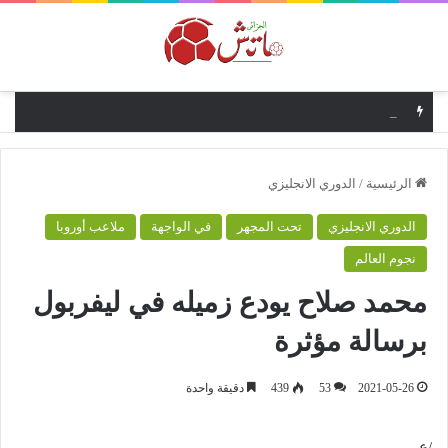
القائمة
4 دقائق أنقذت حياته.. نجل كلينسمان يروي كواليس نجاته من الشلل
الرئيسية
/
الدوري الانجليزي
الدوري الانجليزي
تحت المجهر
في الواجهة
ملاعب أوروبا
نجوم العالم
محمد صلاح يودع زميله في ليفربول
برسالة مؤثرة
2021-05-26
53
439
دقيقة واحدة
/ع