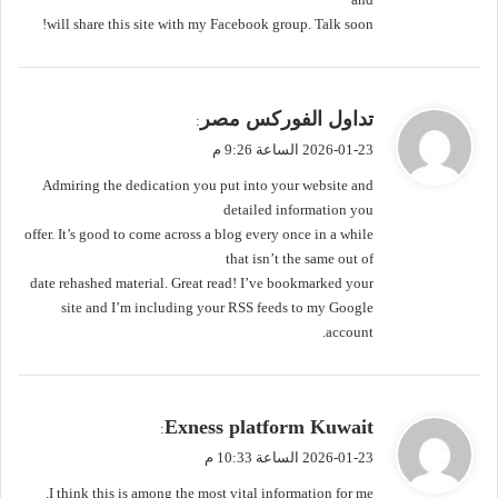
will share this site with my Facebook group. Talk soon!
ي
تداول الفوركس مصر
:
ق
2026-01-23 الساعة 9:26 م
و
Admiring the dedication you put into your website and
ل
detailed information you
offer. It’s good to come across a blog every once in a while
that isn’t the same out of
date rehashed material. Great read! I’ve bookmarked your
site and I’m including your RSS feeds to my Google
account.
ي
Exness platform Kuwait
:
ق
2026-01-23 الساعة 10:33 م
و
I think this is among the most vital information for me.