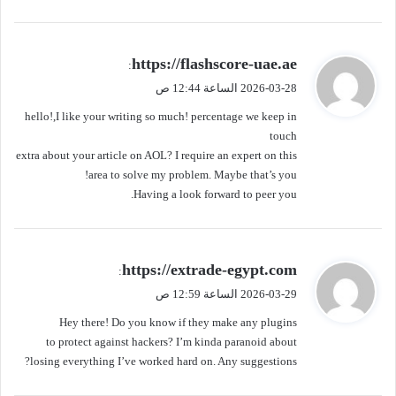
ي
https://flashscore-uae.ae
:
ق
2026-03-28 الساعة 12:44 ص
و
hello!,I like your writing so much! percentage we keep in
ل
touch
extra about your article on AOL? I require an expert on this
area to solve my problem. Maybe that’s you!
Having a look forward to peer you.
ي
https://extrade-egypt.com
:
ق
2026-03-29 الساعة 12:59 ص
و
Hey there! Do you know if they make any plugins
ل
to protect against hackers? I’m kinda paranoid about
losing everything I’ve worked hard on. Any suggestions?