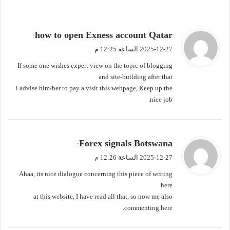
ي
how to open Exness account Qatar
:
ق
2025-12-27 الساعة 12:25 م
و
If some one wishes expert view on the topic of blogging
ل
and site-building after that
i advise him/her to pay a visit this webpage, Keep up the
nice job.
ي
Forex signals Botswana
:
ق
2025-12-27 الساعة 12:26 م
و
Ahaa, its nice dialogue concerning this piece of writing
ل
here
at this website, I have read all that, so now me also
commenting here.