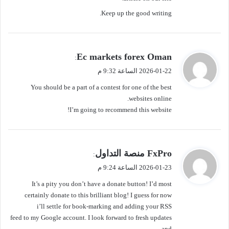
Keep up the good writing.
ي
Ec markets forex Oman
:
ق
2026-01-22 الساعة 9:32 م
و
You should be a part of a contest for one of the best
ل
websites online.
I’m going to recommend this website!
ي
FxPro منصة التداول
:
ق
2026-01-23 الساعة 9:24 م
و
It’s a pity you don’t have a donate button! I’d most
ل
certainly donate to this brilliant blog! I guess for now
i’ll settle for book-marking and adding your RSS
feed to my Google account. I look forward to fresh updates
and