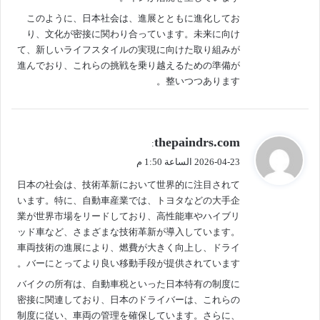
このように、日本社会は、進展とともに進化してお
り、文化が密接に関わり合っています。未来に向け
て、新しいライフスタイルの実現に向けた取り組みが
進んでおり、これらの挑戦を乗り越えるための準備が
整いつつあります。
ي
thepaindrs.com
:
ق
2026-04-23 الساعة 1:50 م
و
日本の社会は、技術革新において世界的に注目されて
ل
います。特に、自動車産業では、トヨタなどの大手企
業が世界市場をリードしており、高性能車やハイブリ
ッド車など、さまざまな技術革新が導入しています。
車両技術の進展により、燃費が大きく向上し、ドライ
バーにとってより良い移動手段が提供されています。
バイクの所有は、自動車税といった日本特有の制度に
密接に関連しており、日本のドライバーは、これらの
制度に従い、車両の管理を確保しています。さらに、