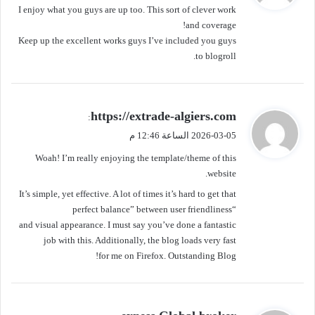
I enjoy what you guys are up too. This sort of clever work
ل
and coverage!
Keep up the excellent works guys I’ve included you guys
to blogroll.
ي
https://extrade-algiers.com
:
ق
2026-03-05 الساعة 12:46 م
و
Woah! I’m really enjoying the template/theme of this
ل
website.
It’s simple, yet effective. A lot of times it’s hard to get that
“perfect balance” between user friendliness
and visual appearance. I must say you’ve done a fantastic
job with this. Additionally, the blog loads very fast
for me on Firefox. Outstanding Blog!
ي