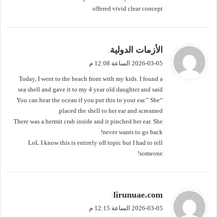
offered vivid clear concept
ي
الأزمات الدولية
:
ق
2026-03-05 الساعة 12:08 م
و
Today, I went to the beach front with my kids. I found a
ل
sea shell and gave it to my 4 year old daughter and said
“You can hear the ocean if you put this to your ear.” She
placed the shell to her ear and screamed.
There was a hermit crab inside and it pinched her ear. She
never wants to go back!
LoL I know this is entirely off topic but I had to tell
someone!
ي
lirunuae.com
:
ق
2026-03-05 الساعة 12:15 م
و