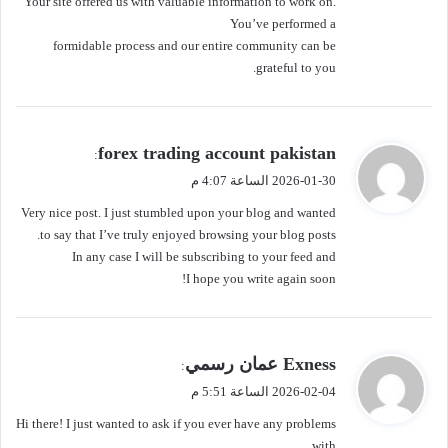
Your site offered us with valuable information to work on.
You’ve performed a
formidable process and our entire community can be
grateful to you.
ي
forex trading account pakistan
:
ق
2026-01-30 الساعة 4:07 م
و
Very nice post. I just stumbled upon your blog and wanted
ل
to say that I’ve truly enjoyed browsing your blog posts.
In any case I will be subscribing to your feed and
I hope you write again soon!
ي
Exness عمان رسمي
:
ق
2026-02-04 الساعة 5:51 م
و
Hi there! I just wanted to ask if you ever have any problems
ل
with