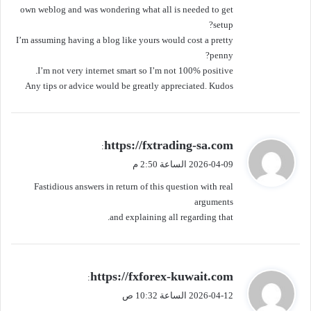
own weblog and was wondering what all is needed to get
setup?
I’m assuming having a blog like yours would cost a pretty
penny?
I’m not very internet smart so I’m not 100% positive.
Any tips or advice would be greatly appreciated. Kudos
ي
https://fxtrading-sa.com
:
ق
2026-04-09 الساعة 2:50 م
و
Fastidious answers in return of this question with real
ل
arguments
and explaining all regarding that.
ي
https://fxforex-kuwait.com
:
ق
2026-04-12 الساعة 10:32 ص
و