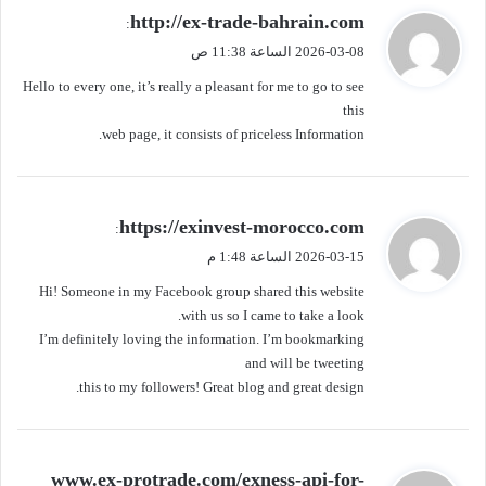
ي
http://ex-trade-bahrain.com
:
ق
2026-03-08 الساعة 11:38 ص
و
Hello to every one, it’s really a pleasant for me to go to see
ل
this
web page, it consists of priceless Information.
ي
https://exinvest-morocco.com
:
ق
2026-03-15 الساعة 1:48 م
و
Hi! Someone in my Facebook group shared this website
ل
with us so I came to take a look.
I’m definitely loving the information. I’m bookmarking
and will be tweeting
this to my followers! Great blog and great design.
ي
www.ex-protrade.com/exness-api-for-