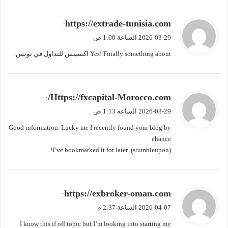
ي
https://extrade-tunisia.com
:
ق
2026-03-29 الساعة 1:00 ص
و
Yes! Finally something about اكسبنس للتداول في تونس.
ل
ي
Https://fxcapital-Morocco.com/
:
ق
2026-03-29 الساعة 1:13 ص
و
Good information. Lucky me I recently found your blog by
ل
chance
(stumbleupon). I’ve bookmarked it for later!
ي
https://exbroker-oman.com
:
ق
2026-04-07 الساعة 2:37 م
و
I know this if off topic but I’m looking into starting my
ل