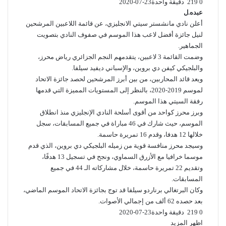
0
219
دقيقة واحدة
2020-07-23
عبده.ل
أعلن نادي مانشستر سيتي الانجليزي، عن قائمة اللاعبين المرشحين
لنيل جائزة أفضل لاعب هذا الموسم في صفوف النادي بتصويت
الجماهير.
وضمت القائمة 3 لاعبين، يتقدمهم النجم الجزائري رياض محرز،
والبلجيكي كيفن دي بروين، والإسباني ديفيد سيلفا.
ويعد قائد المحاربين، من بين أبرز المرشحين لحصد جائزة الاتحاد
لموسم 2019-2020، بالنظر إلى المستويات المميزة التي قدمها
رفقة السيتي هذا الموسم.
وبرز محرز كواحد من أقوى أسلحة النادي الإنجليزي منذ انطلاق
الموسم، حيث شارك في 46 مباراة في جميع المسابقات، سجل
خلالها 12 هدفا، وقدم 16 تمريرة حاسمة.
وسيجد محرز منافسة قوية من زميله البلجيكي دي بروين، الذي قدم
موسما خرافيا مع الأزرق السماوي، ونجح في تسجيل 13 هدفًا،
وتقديم 22 تمريرة حاسمة، خلال مشاركاته الـ 44 في جميع
المسابقات.
وكان البرتغالي برناردو سيلفا قد توج بجائزة الاتحاد الموسم الماضي،
بعد حصده 62 ألف من إجمالي الأصوات.
0
219
دقيقة واحدة
2020-07-23
اظهر المزيد