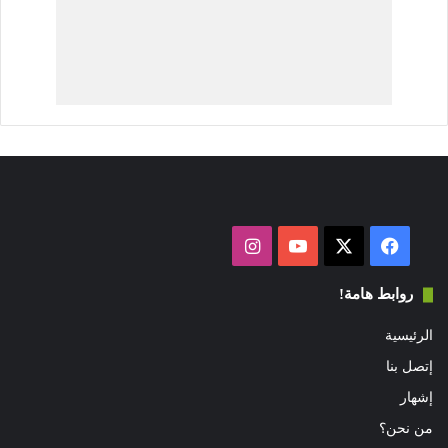
فيسبوك
‫X
‫YouTube
انستقرام
روابط هامة!
الرئيسية
إتصل بنا
إشهار
من نحن؟