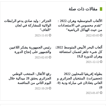
في نهائي مونديال المكسيك 1986 ونهائي 1990، مشيرا إلى أنهما
مقالات ذات صلة
كانا النهائيين الأكثر أهمية في مسيرته، لأن تجربة خوض نهائي كأس
العالم مرتين “أمر لا ينسى” مضيفا: “أحدهما خسرته والآخر فزت به”.
الألعاب المتوسطية وهران-2022 :
الجزائر : وليد صادي يدعو الرابطات
“تقدم محسوس في الاستعدادات
الولائية للمشاركة في لجان
وأضاف ماتيوس: “كمحصلة يجب أن أقول بأن الانتصار كان مستحق،
من حيث الهياكل الرياضية”
“الفاف”
حيث فاز الفريق الأفضل في البطولة، الأرجنتين في 1986 ونحن في
2023-11-01
2022-03-05
1990”.
ألعاب البحر الأبيض المتوسط 2022:
رئيس الجمهورية يشكر اللاعبين
كل شيء جاهز لضمان استضافة
والجمهور على إنجاح الدورة
وهران للدورة الـ19
2023-02-05
2021-12-12
بطولة إفريقيا للمحليين 2022
رفع الأثقال: المنتخب الوطني
(تحضيرات): المنتخبان الجزائري و
الجزائري يحقق 28 ميدالية خلال
الغاني يتعادلان في مباراة ودية (0-
اليوم الثاني من المنافسة
0)
2022-10-29
2023-01-07