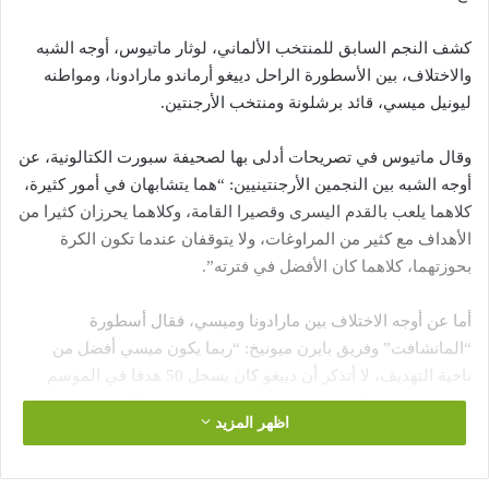
كشف النجم السابق للمنتخب الألماني، لوثار ماتيوس، أوجه الشبه
والاختلاف، بين الأسطورة الراحل دييغو أرماندو مارادونا، ومواطنه
ليونيل ميسي، قائد برشلونة ومنتخب الأرجنتين.
وقال ماتيوس في تصريحات أدلى بها لصحيفة سبورت الكتالونية، عن
أوجه الشبه بين النجمين الأرجنتينيين: “هما يتشابهان في أمور كثيرة،
كلاهما يلعب بالقدم اليسرى وقصيرا القامة، وكلاهما يحرزان كثيرا من
الأهداف مع كثير من المراوغات، ولا يتوقفان عندما تكون الكرة
بحوزتهما، كلاهما كان الأفضل في فترته”.
أما عن أوجه الاختلاف بين مارادونا وميسي، فقال أسطورة
“المانشافت” وفريق بايرن ميونيخ: “ربما يكون ميسي أفضل من
ناحية التهديف، لا أتذكر أن دييغو كان يسجل 50 هدفا في الموسم
عاما بعد عام، ولكن دعنا نتجنب المقارنة بينهما، فكلاهما كانا لاعبين
اظهر المزيد
استثنائيين”.
واستعرض نجم المنتخب الألماني السابق ذكرياته القديمة مع مارادونا