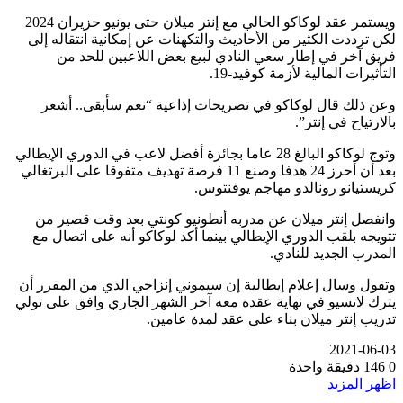
ويستمر عقد لوكاكو الحالي مع إنتر ميلان حتى يونيو حزيران 2024
كن ترددت الكثير من الأحاديث والتكهنات عن إمكانية انتقاله إلى
ريق آخر في إطار سعي النادي لبيع بعض اللاعبين للحد من
لتأثيرات المالية لأزمة كوفيد-19.
عن ذلك قال لوكاكو في تصريحات إذاعية “نعم سأبقى.. أشعر
الارتياح في إنتر”.
وتوج لوكاكو البالغ 28 عاما بجائزة أفضل لاعب في الدوري الإيطالي
بعد أن أحرز 24 هدفا وصنع 11 فرصة تهديف متفوقا على البرتغالي
ريستيانو رونالدو مهاجم يوفنتوس.
انفصل إنتر ميلان عن مدربه أنطونيو كونتي بعد وقت قصير من
تويجه بلقب الدوري الإيطالي بينما أكد لوكاكو أنه على اتصال مع
لمدرب الجديد للنادي.
تقول وسال إعلام إيطالية إن سيموني إنزاجي الذي من المقرر أن
ترك لاتسيو في نهاية عقده معه آخر الشهر الجاري وافق على تولي
دريب إنتر ميلان بناء على عقد لمدة عامين.
2021-06-0
146
دقيقة واحدة
ظهر المزيد