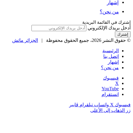
إشهار
من نحن؟
شترك في القائمة البريدية
دخل بريدك الإلكتروني
حقوق النشر 2026، جميع الحقوق محفوظة |
الجزائر ماتش
الرئيسية
إتصل بنا
إشهار
من نحن؟
فيسبوك
‫X
‫YouTube
انستقرام
يسبوك
‫X
واتساب
تيلقرام
ڤايبر
ر الذهاب إلى الأعلى