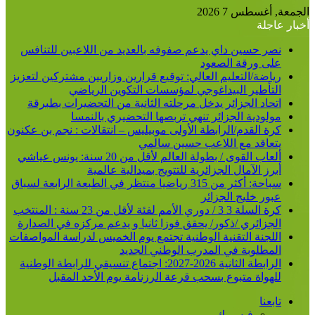
لجمعة, أغسطس 7 2026
خبار عاجلة
نصر حسين داي يدعم صفوفه بالعديد من اللاعبين للتنافس
على ورقة الصعود
رياضة/التعليم العالي: توقيع قرارين وزاريين مشتركين لتعزيز
التأطير البيداغوجي لمؤسسات التكوين الرياضي
اتحاد الجزائر يدخل مرحلته الثانية من التحضيرات بطبرقة
مولودية الجزائر تنهي تربصها التحضيري بالنمسا
كرة القدم/الرابطة الأولى موبيليس – انتقالات : نجم بن عكنون
يتعاقد مع اللاعب حسين سالمي
ألعاب القوى / بطولة العالم لأقل من 20 سنة: يونس عياشي
أبرز الآمال الجزائرية للتتويج بميدالية عالمية
سباحة: أكثر من 315 رياضيا منتظر في الطبعة الرابعة لسباق
عبور خليج الجزائر
كرة السلة 3 3 / دوري الأمم لفئة لأقل من 23 سنة : المنتخب
الجزائري /ذكور/ يحقق فوزا ثانيا و يدعم مركزه في الصدارة
اللجنة التقنية الوطنية تجتمع يوم الخميس لدراسة المواصفات
المطلوبة في المدرب الوطني الجديد
الرابطة الثانية 2026-2027: اجتماع تنسيقي للرابطة الوطنية
للهواة متبوع بسحب قرعة الرزنامة يوم الأحد المقبل
تابعنا
فيسبوك