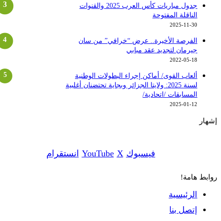
جدول مباريات كأس العرب 2025 والقنوات
الناقلة المفتوحة
2025-11-30
الفرصة الأخيرة.. عرض “خرافي” من سان
جيرمان لتجديد عقد مبابي
2022-05-18
ألعاب القوى/ أماكن إجراء البطولات الوطنية
لسنة 2025: ولايتا الجزائر وبجاية تحتضنان أغلبية
المسابقات /اتحادية/
2025-01-12
شهار
فيسبوك
‫X
‫YouTube
انستقرام
وابط هامة!
الرئيسية
إتصل بنا