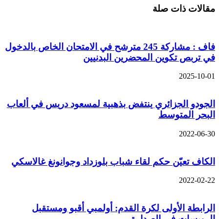
قالات ذات صلة
فاف : مشاركة 245 مترشح في الامتحان الخاص بالدخول
ي تربص تكوين المحضرين البدنيين
2025-10-0
لجودو الجزائري ينتفض بذهبية لمسعود دريس في ألعاب
لبحر المتوسط
2022-06-3
لكاف تعيّن حكم لقاء شباب بلوزداد وجوانونغ غالاسكي
2022-02-2
لرابطة الأولى لكرة القدم: أولمبي أقبو ومستقبل
لرويسات في الصدارة