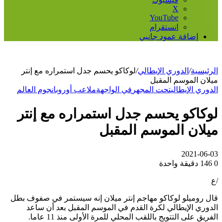
‫X
‫YouTube
انستقرام
إضافة عمود جانبي
لرئيسية
/
الدوري الإيطالي
/
لوكاكو يحسم جدل استمراره مع إنتر
يلان الموسم المقبل
لدوري الإيطالي
تحت المجهر
في الواجهة
ملاعب أوروبا
نجوم العالم
وكاكو يحسم جدل استمراره مع إنتر
يلان الموسم المقبل
2021-06-0
146
دقيقة واحدة
ع
ال روميلو لوكاكو مهاجم إنتر ميلان إنه سيستمر في صفوف بطل
لدوري الإيطالي لكرة القدم في الموسم المقبل بعد أن ساعد
لفريق على التتويج باللقب المحلي للمرة الأولى منذ 11 عاما.