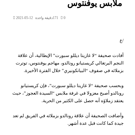
لابس يوفنتوس
0
171
دقيقة واحدة
2021-05-12
دت صحيفة “لا غازيتا ديللو سبورت” الإيطالية، أن علاقة
جم البرتغالي كريستيانو رونالدو، مهاجم يوفنتوس، توترت
لائه في صفوف “البيانكونيري” خلال الفترة الأخيرة.
سب صحيفة “لا غازيتا ديللو سبورت”، فإن كريستيانو
الدو أصبح معزولا في غرفة ملابس “السيدة العجوز”، حيث
قد زملاؤه أنه حصل على الكثير من الحرية.
افت الصحيفة أن علاقة رونالدو بزملائه في الفريق لم تعد
ة كما كانت قبل عدة أشهر.