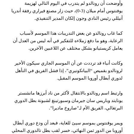
ضحت أن رونالدو لم يتدرب في اليوم التالي لهزيمة
يوفنتوس أمام ميلان (3-0)، حيث زار مصنع فيراري رفقة أندريا
للي رئيس النادي وجون إلكان المدير التنفيذي.
 غاب رونالدو عن بعض التدريبات هذا الموسم لأسباب
عاية، وهو ما دفع زملاءه للتفكير في أنه ليس من العدل أن
مل كريستيانو بشكل مختلف عن اللاعبين الآخرين.
نت أنباء قد ترددت عن أن الموسم الجاري سيكون الأخير
نالدو بقميص “البيانكونيري”، إذا فشل الفريق في التأهل
ري أبطال أوروبا الموسم المقبل.
تبط اسم رونالدو بالانتقال لأكثر من ناد أبرزها مانشستر
ايتد وباريس سان جيرمان وسبورتينغ لشبونة بطل الدوري
رتغالي، الفريق الأم لـ”صاروخ ماديرا”.
ر يوفنتوس بموسم سيئ للغاية، فبعد أن ودع دوري أبطال
وبا من الدور ثمن النهائي، خسر لقب بطل تالدوري المحلي