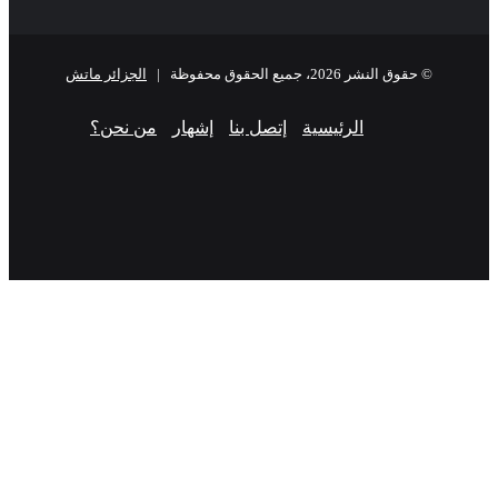
© حقوق النشر 2026، جميع الحقوق محفوظة |
الجزائر ماتش
الرئيسية
إتصل بنا
إشهار
من نحن؟
فيسبوك
‫X
‫YouTube
انستقرام