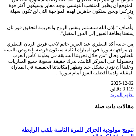
المتوقع أن يظهر المنتخب التونسي بوجه مغاير وسيكون أكثر قوة
وتركيزا ونحن سنكون جاهزين لهذه المواجهة التي لن تكون سهلة
أبدا”.
وأضاف “بإذن الله سنستمر بنفس الروح والعزيمة لتحقيق فوز ثان
يمنحنا بطاقة العبور إلى الدور المقبل”.
من جانبه أكد القطري عبد العزيز حاتم لاعب فريق الريان القطري
أن مواجهة سوريا في المباراة الثانية ستكون فرصة للتعويض بالنسبة
للعنابي وقال “من خلال تجربتنا السابقة في بطولة كأس العرب
وحصولنا على المركز الثالث، ندرك حقيقة صعوبة جميع المباريات
وعلينا أن نؤدي بشكل جيد ونظهر إمكانياتنا الحقيقية في المباراة
المقبلة ولدينا أفضلية الفوز أمام سوريا”.
2025-12-02
119
3 دقائق
اظهر المزيد
مقالات ذات صلة
تتويج مولودية الجزائر للمرة الثامنة بلقب الرابطة