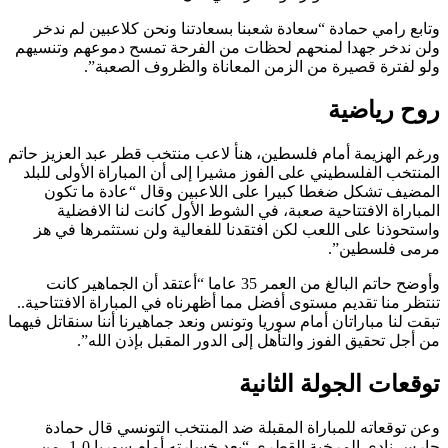
وتابع رامي حمادة “سعادة شعبنا بسعادتنا ونحن كلاعبين لم ندخر
ولن ندخر جهدا لمنحهم لحظات من الفرحة تمسح دموعهم وتنسيهم
ولو لفترة قصيرة من الزمن المعاناة والظروف الصعبة”.
روح رياضية
ورغم الهزيمة أمام فلسطين، هنأ لاعب منتخب قطر عبد العزيز حاتم
المنتخب الفلسطيني على الفوز مشيرا إلى أن المباراة الأولى للبلد
المضيف تشكل ضغطا كبيرا على اللاعبين وقال “عادة ما تكون
المباراة الافتتاحية صعبة، في الشوط الأول كانت لنا الافضلية
واستحوذنا على اللعب لكن افتقدنا للفعالية ولن نستثمرها في هز
مرمى فلسطين”.
وأوضح حاتم البالغ من العمر 35 عاما “أعتقد أن الجماهير كانت
تنتظر منا تقديم مستوى أفضل مما أظهرناه في المباراة الافتتاحية..
تبقت لنا مباراتان أمام سوريا وتونس ونعد جماهيرنا أننا سنقاتل فيهما
من أجل تحقيق الفوز والتأهل إلى الدور المقبل بإذن الله”.
توقعات الجولة الثانية
وعن توقعاته للمباراة المقبلة ضد المنتخب التونسي قال حمادة
حارس نادي المرخية القطري “بعد خسارته أمام سوريا 0-1، من