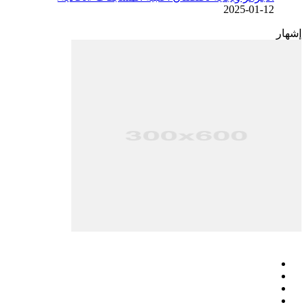
2025-01-12
إشهار
فيسبوك
‫X
‫YouTube
انستقرام