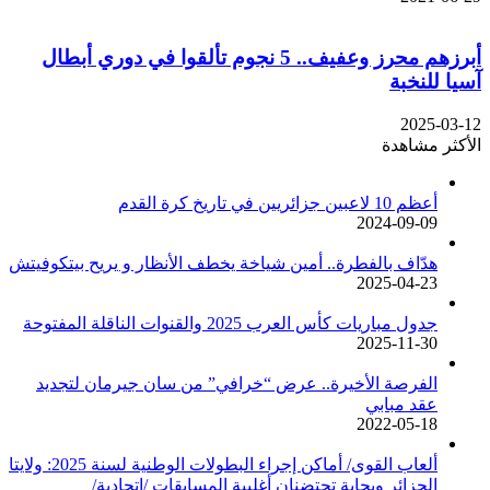
أبرزهم محرز وعفيف.. 5 نجوم تألقوا في دوري أبطال
آسيا للنخبة
2025-03-12
الأكثر مشاهدة
أعظم 10 لاعبين جزائريين في تاريخ كرة القدم
2024-09-09
هدّاف بالفطرة.. أمين شياخة يخطف الأنظار و يريح بيتكوفيتش
2025-04-23
جدول مباريات كأس العرب 2025 والقنوات الناقلة المفتوحة
2025-11-30
الفرصة الأخيرة.. عرض “خرافي” من سان جيرمان لتجديد
عقد مبابي
2022-05-18
ألعاب القوى/ أماكن إجراء البطولات الوطنية لسنة 2025: ولايتا
الجزائر وبجاية تحتضنان أغلبية المسابقات /اتحادية/