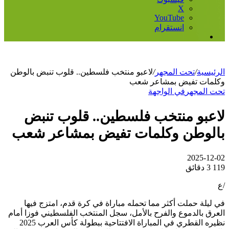
‫X
‫YouTube
انستقرام
إضافة
عمود
جانبي
الرئيسية
/
تحت المجهر
/
لاعبو منتخب فلسطين.. قلوب تنبض بالوطن
وكلمات تفيض بمشاعر شعب
تحت المجهر
في الواجهة
لاعبو منتخب فلسطين.. قلوب تنبض
بالوطن وكلمات تفيض بمشاعر شعب
2025-12-02
119
3 دقائق
/ع
في ليلة حملت أكثر مما تحمله مباراة في كرة قدم، امتزج فيها
العرق بالدموع والفرح بالأمل، سجل المنتخب الفلسطيني فوزا أمام
نظيره القطري في المباراة الافتتاحية ببطولة كأس العرب 2025