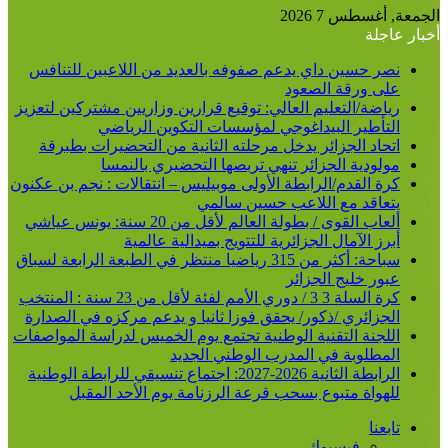
عن
الجمعة, أغسطس 7 2026
أخبار عاجلة
نصر حسين داي يدعم صفوفه بالعديد من اللاعبين للتنافس
على ورقة الصعود
رياضة/التعليم العالي: توقيع قرارين وزاريين مشتركين لتعزيز
التأطير البيداغوجي لمؤسسات التكوين الرياضي
اتحاد الجزائر يدخل مرحلته الثانية من التحضيرات بطبرقة
مولودية الجزائر تنهي تربصها التحضيري بالنمسا
كرة القدم/الرابطة الأولى موبيليس – انتقالات : نجم بن عكنون
يتعاقد مع اللاعب حسين سالمي
ألعاب القوى / بطولة العالم لأقل من 20 سنة: يونس عياشي
أبرز الآمال الجزائرية للتتويج بميدالية عالمية
سباحة: أكثر من 315 رياضيا منتظر في الطبعة الرابعة لسباق
عبور خليج الجزائر
كرة السلة 3 3 / دوري الأمم لفئة لأقل من 23 سنة : المنتخب
الجزائري /ذكور/ يحقق فوزا ثانيا و يدعم مركزه في الصدارة
اللجنة التقنية الوطنية تجتمع يوم الخميس لدراسة المواصفات
المطلوبة في المدرب الوطني الجديد
الرابطة الثانية 2026-2027: اجتماع تنسيقي للرابطة الوطنية
للهواة متبوع بسحب قرعة الرزنامة يوم الأحد المقبل
تابعنا
فيسبوك