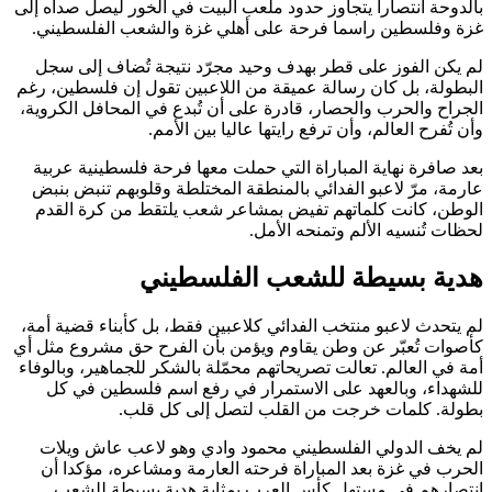
بالدوحة انتصارا يتجاوز حدود ملعب البيت في الخور ليصل صداه إلى
غزة وفلسطين راسما فرحة على أهلي غزة والشعب الفلسطيني.
لم يكن الفوز على قطر بهدف وحيد مجرّد نتيجة تُضاف إلى سجل
البطولة، بل كان رسالة عميقة من اللاعبين تقول إن فلسطين، رغم
الجراح والحرب والحصار، قادرة على أن تُبدع في المحافل الكروية،
وأن تُفرح العالم، وأن ترفع رايتها عاليا بين الأمم.
بعد صافرة نهاية المباراة التي حملت معها فرحة فلسطينية عربية
عارمة، مرّ لاعبو الفدائي بالمنطقة المختلطة وقلوبهم تنبض بنبض
الوطن، كانت كلماتهم تفيض بمشاعر شعب يلتقط من كرة القدم
لحظات تُنسيه الألم وتمنحه الأمل.
هدية بسيطة للشعب الفلسطيني
لم يتحدث لاعبو منتخب الفدائي كلاعبين فقط، بل كأبناء قضية أمة،
كأصوات تُعبّر عن وطن يقاوم ويؤمن بأن الفرح حق مشروع مثل أي
أمة في العالم. تعالت تصريحاتهم محمّلة بالشكر للجماهير، وبالوفاء
للشهداء، وبالعهد على الاستمرار في رفع اسم فلسطين في كل
بطولة. كلمات خرجت من القلب لتصل إلى كل قلب.
لم يخف الدولي الفلسطيني محمود وادي وهو لاعب عاش ويلات
الحرب في غزة بعد المباراة فرحته العارمة ومشاعره، مؤكدا أن
انتصارهم في مستهل كأس العرب بمثابة هدية بسيطة للشعب