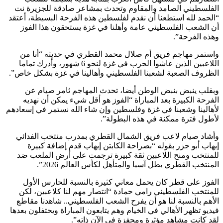
الفلسطيني الصامد والمقاوم وتحدث بمشاعر صادقة للجزيرة نت
“الحمد لله استطعنا أن نقدم لفلسطين هذه الفرحة البسيطة، أعتقد
أن الشعب الفلسطيني عامة وأهلنا في غزة يستحقون هذا الفوز
وهذه الفرحة”.
واستمر مهاجم فريق أم صلال محمد القطري في حديثه “أنا من
اللاعبين الذين عاشوا الحرب في غزة لنحو 6 شهور، وأدرك تماما
الظروف الصعبة لشعبنا الفلسطيني وأهالينا في غزة بشكل خاص”.
وبقلب ينبض بنبض الوطن أيضا، تحدث المهاجم ثامر صيام عن
الفرحة الكبيرة بعد المباراة “الفوز هو أقل شيء يمكن أن نهديه
لأهالينا وشعبنا في غزة وفلسطين وإن شاء الله نستمر في إسعادهم
لأطول فترة ممكنة في هذه البطولة”.
وأشاد صيام لاعب فريق الشمال القطري بمدرب منتخب الفدائي
إيهاب أبو جزر بقوله “بصراحة الكابتن إيهاب قدم إضافة كبيرة
للمنتخب ومنح اللاعبين ثقة كبيرة ترجمت على أرض الملعب ضد
المنتخب القطري بطل آسيا والمتأهل لكأس العالم 2026”.
الفوز على قطر كان يحمل معاني كثيرة بالنسبة للحارس الأول
للمنتخب الفلسطيني رامي حمادة “انتصار مهم لنا كلاعبين، لكن
الأهم بالنسبة لنا هو أن يفرح الشعب الفلسطيني.. شاهدنا مقاطع
فيديو تظهر الأهالي في الخيام وهم يتابعون المباراة ويحتفلون بعدها
لقد كانت مشاهد مؤثرة ومحفزة في الآن ذاته”.