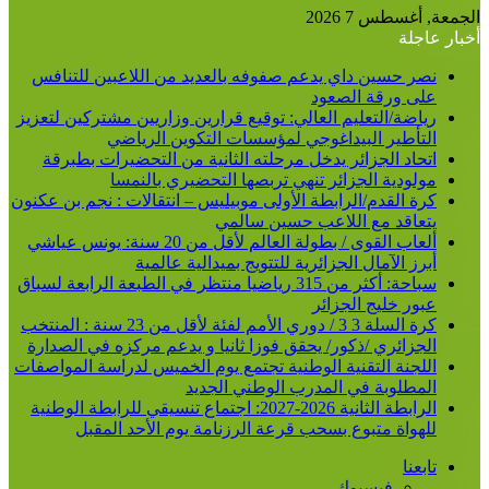
عن
الجمعة, أغسطس 7 2026
أخبار عاجلة
نصر حسين داي يدعم صفوفه بالعديد من اللاعبين للتنافس
على ورقة الصعود
رياضة/التعليم العالي: توقيع قرارين وزاريين مشتركين لتعزيز
التأطير البيداغوجي لمؤسسات التكوين الرياضي
اتحاد الجزائر يدخل مرحلته الثانية من التحضيرات بطبرقة
مولودية الجزائر تنهي تربصها التحضيري بالنمسا
كرة القدم/الرابطة الأولى موبيليس – انتقالات : نجم بن عكنون
يتعاقد مع اللاعب حسين سالمي
ألعاب القوى / بطولة العالم لأقل من 20 سنة: يونس عياشي
أبرز الآمال الجزائرية للتتويج بميدالية عالمية
سباحة: أكثر من 315 رياضيا منتظر في الطبعة الرابعة لسباق
عبور خليج الجزائر
كرة السلة 3 3 / دوري الأمم لفئة لأقل من 23 سنة : المنتخب
الجزائري /ذكور/ يحقق فوزا ثانيا و يدعم مركزه في الصدارة
اللجنة التقنية الوطنية تجتمع يوم الخميس لدراسة المواصفات
المطلوبة في المدرب الوطني الجديد
الرابطة الثانية 2026-2027: اجتماع تنسيقي للرابطة الوطنية
للهواة متبوع بسحب قرعة الرزنامة يوم الأحد المقبل
تابعنا
فيسبوك