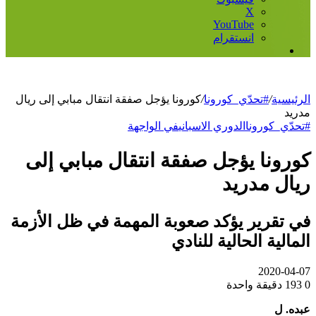
‫X
‫YouTube
انستقرام
إضافة
عمود
جانبي
الرئيسية
/
#تحدّي_كورونا
/
كورونا يؤجل صفقة انتقال مبابي إلى ريال
مدريد
#تحدّي_كورونا
الدوري الاسباني
في الواجهة
كورونا يؤجل صفقة انتقال مبابي إلى
ريال مدريد
في تقرير يؤكد صعوبة المهمة في ظل الأزمة
المالية الحالية للنادي
2020-04-07
0
193
دقيقة واحدة
عبده. ل