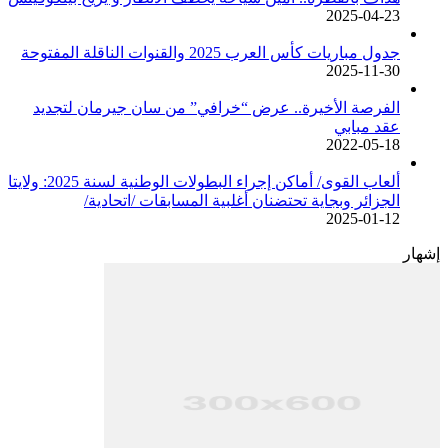
2025-04-23
جدول مباريات كأس العرب 2025 والقنوات الناقلة المفتوحة
2025-11-30
الفرصة الأخيرة.. عرض “خرافي” من سان جيرمان لتجديد
عقد مبابي
2022-05-18
ألعاب القوى/ أماكن إجراء البطولات الوطنية لسنة 2025: ولايتا
الجزائر وبجاية تحتضنان أغلبية المسابقات /اتحادية/
2025-01-12
إشهار