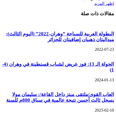
اظهر المزيد
مقالات ذات صلة
البطولة العربية للسباحة ”وهران-2022” (اليوم الثالث):
ميداليتان ذهبيان إضافيتان للجزائر
2022-07-23
الجولة الـ 13: فوز عريض لشباب قسنطينة في وهران (4-
1)
2024-01-13
العاب القوى/ملتقى ميتز داخل القاعة/: سليمان مولا
يسجل ثالث أحسن نتيجة عالمية في سباق 800م للسنة
2025-02-10