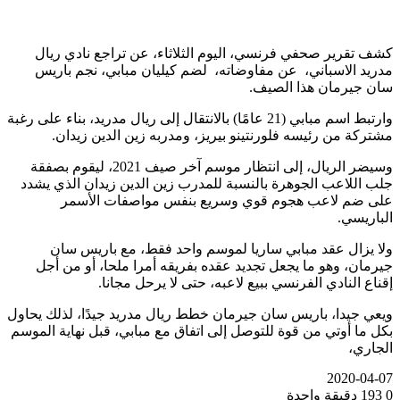
كشف تقرير صحفي فرنسي، اليوم الثلاثاء، عن تراجع نادي ريال
مدريد الاسباني، عن مفاوضاته، لضم كيليان مبابي، نجم باريس
سان جيرمان هذا الصيف.
وارتبط اسم مبابي (21 عامًا) بالانتقال إلى ريال مدريد، بناء على رغبة
مشتركة من رئيسه فلورنتينو بيريز، ومدربه زين الدين زيدان.
وسيضر الريال، إلى انتظار موسم آخر صيف 2021، ليقوم بصفقة
جلب اللاعب الجوهرة بالنسبة للمدرب زين الدين زيدان الذي يشدد
على ضم لاعب هجوم قوي وسريع بنفس مواصفات الأسمر
الباريسي.
ولا يزال عقد مبابي ساريا لموسم واحد فقط، مع باريس سان
جيرمان، وهو ما يجعل تجديد عقده بفريقه أمرا ملحا، أو من أجل
إقناع النادي الفرنسي ببيع لاعبه، حتى لا يرحل مجانا.
ويعي جيدا، باريس سان جيرمان خطط ريال مدريد جيدًا، لذلك يحاول
بكل ما أوتي من قوة للتوصل إلى اتفاق مع مبابي، قبل نهاية الموسم
الجاري،
2020-04-07
0
193
دقيقة واحدة