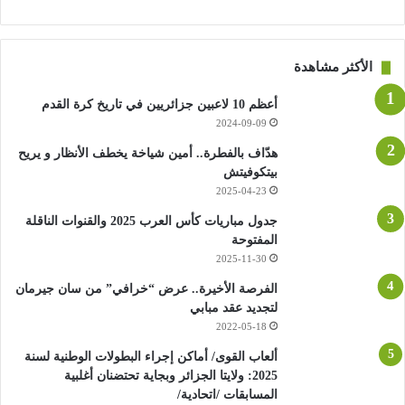
— غينيا 0 1 (-7) .
الأكثر مشاهدة
أعظم 10 لاعبين جزائريين في تاريخ كرة القدم
2024-09-09
هدّاف بالفطرة.. أمين شياخة يخطف الأنظار و يريح
بيتكوفيتش
2025-04-23
جدول مباريات كأس العرب 2025 والقنوات الناقلة
المفتوحة
2025-11-30
الفرصة الأخيرة.. عرض “خرافي” من سان جيرمان
لتجديد عقد مبابي
2022-05-18
ألعاب القوى/ أماكن إجراء البطولات الوطنية لسنة
2025: ولايتا الجزائر وبجاية تحتضنان أغلبية
المسابقات /اتحادية/