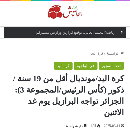
القائمة
رياضة/التعليم العالي: توقيع قرارين وزاريين مشتركين لتعزيز التأطير البيداغوجي لمؤسسات التكوين الرياضي
الرئيسية
/
كرة اليد
تحت المجهر
في الواجهة
كرة اليد
كرة اليد/مونديال أقل من 19 سنة /
ذكور (كأس الرئيس/المجموعة 3):
الجزائر تواجه البرازيل يوم غد
الاثنين
2025-08-11
185
دقيقة واحدة