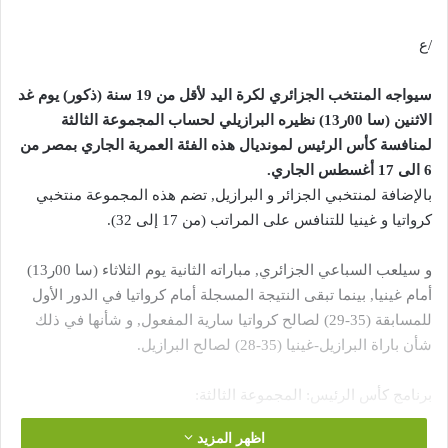
/ع
سيواجه المنتخب الجزائري لكرة اليد لأقل من 19 سنة (ذكور) يوم غد
الاثنين (سا 00ر13) نظيره البرازيلي لحساب المجموعة الثالثة
لمنافسة كأس الرئيس لمونديال هذه الفئة العمرية الجاري بمصر من
6 الى 17 أغسطس الجاري.
بالإضافة لمنتخبي الجزائر و البرازيل, تضم هذه المجموعة منتخبي
كرواتيا و غينيا للتنافس على المراتب (من 17 إلى 32).
و سيلعب السباعي الجزائري, مباراته الثانية يوم الثلاثاء (سا 00ر13)
أمام غينيا, بينما تبقى النتيجة المسجلة أمام كرواتيا في الدور الأول
للمسابقة (35-29) لصالح كرواتيا سارية المفعول, و شأنها في ذلك
شأن باراة البرازيل-غينيا (35-28) لصالح البرازيل.
برنامج كأس الرئيس: المجموعة الثالثة:
اظهر المزيد
الاثنين 11 أغسطس: