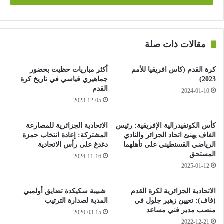
كرواتيا – غينيا (سا 45ر10)
مقالات ذات صلة
الجزائر – البرازيل (سا 00ر13)
كرة القدم (كاس افريقيا للأمم
أكثر مباريات حظيت بحضور
الثلاثاء 12 أغسطس:
2023)
جماهيري قياسي في تاريخ كرة
القدم
2024-01-10
كرواتيا – البرازيل (سا 45ر10)
2023-12-05
الجزائر – غينيا (00ر13)
كأس الكونفيدرالية الإفريقية: رئيس
الاتحادية الجزائرية للمصارعة
الفاف يهنئ اتحاد الجزائر والنادي
المشتركة: إعادة انتخاب حمزة
الرياضي القسنطيني على تأهلهما
دغدغ على رأس الاتحادية
الترتيب ن ل
المستحق
2024-11-16
2025-01-12
البرازيل 2 1 (+7)
الاتحادية الجزائرية لكرة القدم
شبيبة سكيكدة تضايق أولمبي
— كرواتيا 2 1 (+6)
(فاف): تعيين زهير جلول في
المدية لصدارة الترتيب
منصب مدير فني مساعد
2020-03-15
الجزائر 0 1 (-6)
2022-12-21