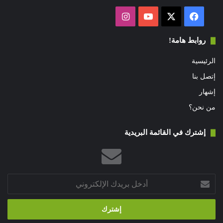
فيسبوك
‫X
‫YouTube
انستقرام
روابط هامة!
الرئيسية
إتصل بنا
إشهار
من نحن؟
إشترك في القائمة البريدية
أدخل
بريدك
الإلكتروني