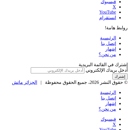
فيسبوك
‫X
‫YouTube
انستقرام
روابط هامة!
الرئيسية
إتصل بنا
إشهار
من نحن؟
إشترك في القائمة البريدية
أدخل بريدك الإلكتروني
© حقوق النشر 2026، جميع الحقوق محفوظة |
الجزائر ماتش
الرئيسية
إتصل بنا
إشهار
من نحن؟
فيسبوك
‫X
‫YouTube