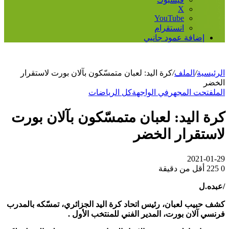
‫X
‫YouTube
انستقرام
إضافة عمود جانبي
الرئيسية
/
الملف
/
كرة اليد: لعبان متمسّكون بآلان بورت لاستقرار
الخضر
الملف
تحت المجهر
في الواجهة
كل الرياضات
كرة اليد: لعبان متمسّكون بآلان بورت
لاستقرار الخضر
2021-01-29
0
225
أقل من دقيقة
/عبده.ل
كشف حبيب لعبان، رئيس اتحاد كرة اليد الجزائري، تمسّكه بالمدرب
فرنسي آلان بورت، المدير الفني للمنتخب الأول .