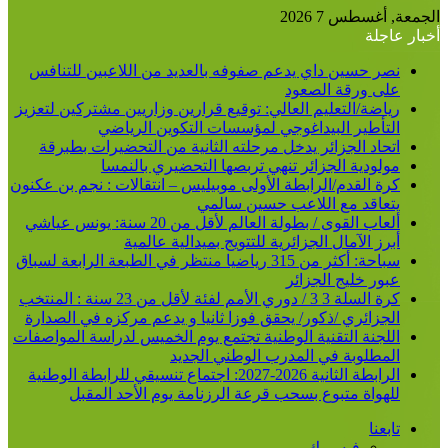
الجمعة, أغسطس 7 2026
أخبار عاجلة
نصر حسين داي يدعم صفوفه بالعديد من اللاعبين للتنافس
على ورقة الصعود
رياضة/التعليم العالي: توقيع قرارين وزاريين مشتركين لتعزيز
التأطير البيداغوجي لمؤسسات التكوين الرياضي
اتحاد الجزائر يدخل مرحلته الثانية من التحضيرات بطبرقة
مولودية الجزائر تنهي تربصها التحضيري بالنمسا
كرة القدم/الرابطة الأولى موبيليس – انتقالات : نجم بن عكنون
يتعاقد مع اللاعب حسين سالمي
ألعاب القوى / بطولة العالم لأقل من 20 سنة: يونس عياشي
أبرز الآمال الجزائرية للتتويج بميدالية عالمية
سباحة: أكثر من 315 رياضيا منتظر في الطبعة الرابعة لسباق
عبور خليج الجزائر
كرة السلة 3 3 / دوري الأمم لفئة لأقل من 23 سنة : المنتخب
الجزائري /ذكور/ يحقق فوزا ثانيا و يدعم مركزه في الصدارة
اللجنة التقنية الوطنية تجتمع يوم الخميس لدراسة المواصفات
المطلوبة في المدرب الوطني الجديد
الرابطة الثانية 2026-2027: اجتماع تنسيقي للرابطة الوطنية
للهواة متبوع بسحب قرعة الرزنامة يوم الأحد المقبل
تابعنا
فيسبوك