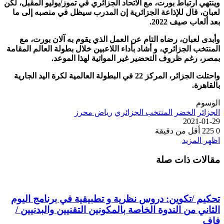
وينتهي ارتباط بورت، مع الاتحاد الجزائري في تموز/يوليو المقبل، لكن
لعبان، قال للإذاعة الجزائرية إن المدرب سيظل في منصبه إلى ما
بعد ألعاب صيف 2022.
وأبدى لعبان، رضاه التام عن العمل الذي يقوم به آلان بورت، مع
المنتخب الجزائري، و أشاد بأداء اللاعبين خلال بطولة العالم المقامة
بمصر، رغم ظروف التحضير غير المواتية لهذا الموعد.
واحتلت الجزائر، المركز 22 في البطولة العالمية لكرة اليد الجارية
بالقاهرة.
الوسوم
الجزائر
الخضر
المنتخب الجزائري
رياض محرز
2021-01-29
0
225
أقل من دقيقة
اظهر المزيد
مقالات ذات صلة
تحكيم /تكوين: دروس نظرية و تطبيقية في برنامج اليوم
الثاني من الندوة الخاصة بالمكونين التقنيين والبدنيين /
فاف