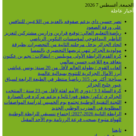
الجمعة, أغسطس 7 2026
أخبار عاجلة
نصر حسين داي يدعم صفوفه بالعديد من اللاعبين للتنافس
على ورقة الصعود
رياضة/التعليم العالي: توقيع قرارين وزاريين مشتركين لتعزيز
التأطير البيداغوجي لمؤسسات التكوين الرياضي
اتحاد الجزائر يدخل مرحلته الثانية من التحضيرات بطبرقة
مولودية الجزائر تنهي تربصها التحضيري بالنمسا
كرة القدم/الرابطة الأولى موبيليس – انتقالات : نجم بن عكنون
يتعاقد مع اللاعب حسين سالمي
ألعاب القوى / بطولة العالم لأقل من 20 سنة: يونس عياشي
أبرز الآمال الجزائرية للتتويج بميدالية عالمية
سباحة: أكثر من 315 رياضيا منتظر في الطبعة الرابعة لسباق
عبور خليج الجزائر
كرة السلة 3 3 / دوري الأمم لفئة لأقل من 23 سنة : المنتخب
الجزائري /ذكور/ يحقق فوزا ثانيا و يدعم مركزه في الصدارة
اللجنة التقنية الوطنية تجتمع يوم الخميس لدراسة المواصفات
المطلوبة في المدرب الوطني الجديد
الرابطة الثانية 2026-2027: اجتماع تنسيقي للرابطة الوطنية
للهواة متبوع بسحب قرعة الرزنامة يوم الأحد المقبل
تابعنا
فيسبوك