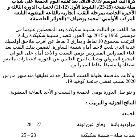
كرة اليد، لموسم 2019-2020، بعد تغلبه اليوم الجمعة على شباب
ميلة بنتيجة (25-23)، الشوط الأول (12-11) لحساب الدورة الثالثة و
الأخيرة الخاصة بمرحلة اللقب، الجارية بالقاعة البيضوية التابعة
للمركب الأولمبي “محمد بوضياف” (الجزائر العاصمة).
هذا اللقب هو الثالث بشبيبة سكيكدة بعد المحصلين عليهما في
موسمي 1966 و 2015.بهذا الفوز، تتصدر شبيبة سكيكدة ريادة
الترتيب بمجموع 10 نقاط و بفارق 3 نقاط عن أقرب ملاحق أولمبيك
عنابة الذي يلعب لاحقا أمام شبيبة الساورة، لتضمن بذلك اللقب بعد
الغاء المباراتين المقررتين يومي السبت و الأحد أمام على التوالي
المجمع البترولي وشباب البرج الغائبين عن الدورة، لاعتبارات ماليةو
استفادتها مسبقا بنقاط المباراتين.
و كانت منافسة بطولة القسم الممتاز قد تم تعليقها منذ شهر مارس
2020 بسبب تفشي جائحة كوفيد-19.
و تتواصل الدورة يومي الجمعة و السبت و الأحد بالقاعة البيضوية.
النتائج الجزئية و الترتيب :
الجمعة:
مولودية باتنة – وفاق عين توتة 27 – 28
شباب ميلة – شبيبة سكيكدة 23 – 25