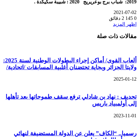
2019: شباب برج بوعريريج 2020 : شبيبة سكيكدة .
2021-07-02
0
145
2 دقائق
اظهر المزيد
مقالات ذات صلة
ألعاب القوى/ أماكن إجراء البطولات الوطنية لسنة 2025:
ولايتا الجزائر وبجاية تحتضنان أغلبية المسابقات /اتحادية/
2025-01-12
تجديف : نهاد بن شادلي ترفع سقف طموحاتها بعد تأهلها
إلى أولمبياد باريس
2023-11-01
رسميا.. “الكاف” يعلن عن الدولة المستضيفة لنهائي