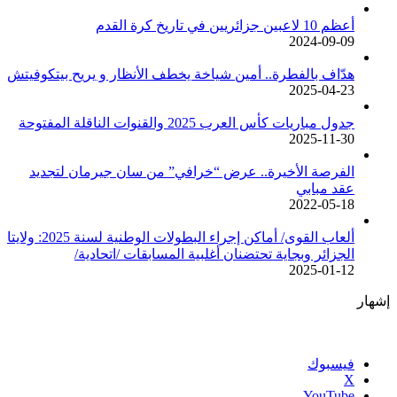
أعظم 10 لاعبين جزائريين في تاريخ كرة القدم
2024-09-09
هدّاف بالفطرة.. أمين شياخة يخطف الأنظار و يريح بيتكوفيتش
2025-04-23
جدول مباريات كأس العرب 2025 والقنوات الناقلة المفتوحة
2025-11-30
الفرصة الأخيرة.. عرض “خرافي” من سان جيرمان لتجديد
عقد مبابي
2022-05-18
ألعاب القوى/ أماكن إجراء البطولات الوطنية لسنة 2025: ولايتا
الجزائر وبجاية تحتضنان أغلبية المسابقات /اتحادية/
2025-01-12
إشهار
فيسبوك
‫X
‫YouTube