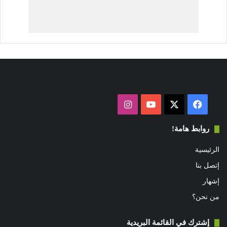
فيسبوك
‫X
‫YouTube
انستقرام
روابط هامة!
الرئيسية
إتصل بنا
إشهار
من نحن؟
إشترك في القائمة البريدية