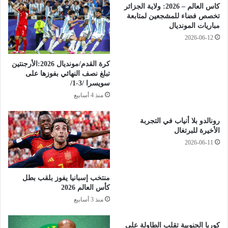
كاس العالم – 2026: ولاية الجزائر
في مباراة اليابان بنتيجة 4-0 وضد هولندا 3-1. (واج)
تخصص فضاء للمشجعين لمتابعة
مباريات المونديال
2026-06-12
كرة القدم/مونديال 2026:الأرجنتين
تبلغ نصف النهائي بفوزها على
سويسرا /3-1/
منذ 4 أسابيع
رونالدو بلا أنياب في التجربة
الأخيرة للبرتغال
2026-06-11
منتخب إسبانيا يفوز بلقب بطل
كأس العالم 2026
منذ 3 أسابيع
كوريا الجنوبية تقلب الطاولة على