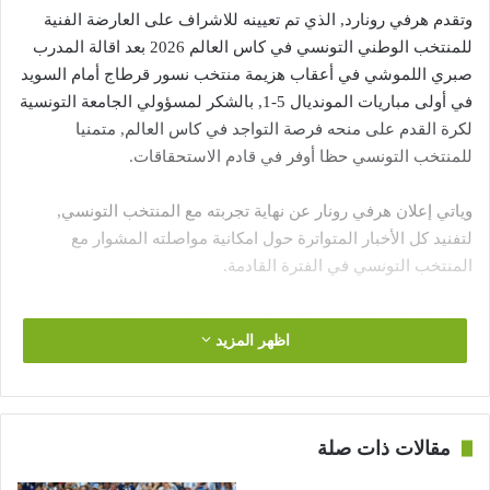
وتقدم هرفي رونارد, الذي تم تعيينه للاشراف على العارضة الفنية
للمنتخب الوطني التونسي في كاس العالم 2026 بعد اقالة المدرب
صبري اللموشي في أعقاب هزيمة منتخب نسور قرطاج أمام السويد
في أولى مباريات المونديال 5-1, بالشكر لمسؤولي الجامعة التونسية
لكرة القدم على منحه فرصة التواجد في كاس العالم, متمنيا
للمنتخب التونسي حظا أوفر في قادم الاستحقاقات.
وياتي إعلان هرفي رونار عن نهاية تجربته مع المنتخب التونسي,
لتفنيد كل الأخبار المتواترة حول امكانية مواصلته المشوار مع
المنتخب التونسي في الفترة القادمة.
وكانت الجامعة التونسية لكرة القدم, قد اعلنت يوم 16 يونيو
اظهر المزيد
المنقضي عن تعيين هرفي رونار مدربا للمنتخب الأول إلى حين نهاية
كأس العالم 2026, و ينص الاتفاق بين الطرفين على فتح المفاوضات
بعد نهاية المشاركة في كأس العالم، من أجل تعاون طويل المدى بناء
على أهداف رياضية محددة.
مقالات ذات صلة
واشرف رونار على المنتخب التونسي في مونديال 2026 , حيث انهزم