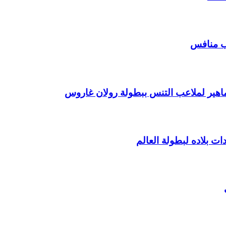
عب منافس
ماهير لملاعب التنس ببطولة رولان غاروس
ات بلاده لبطولة العالم