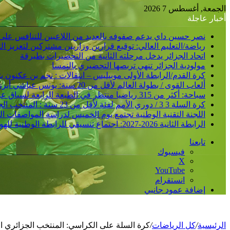
الجمعة, أغسطس 7 2026
أخبار عاجلة
نصر حسين داي يدعم صفوفه بالعديد من اللاعبين للتنافس على
رياضة/التعليم العالي: توقيع قرارين وزاريين مشتركين لتعزيز 
اتحاد الجزائر يدخل مرحلته الثانية من التحضيرات بطبرقة
مولودية الجزائر تنهي تربصها التحضيري بالنمسا
كرة القدم/الرابطة الأولى موبيليس – انتقالات : نجم بن عكنون
ألعاب القوى / بطولة العالم لأقل من 20 سنة: يونس عياشي أبرز الآمال الجزائرية للتتويج بميدالية عالمية
سباحة: أكثر من 315 رياضيا منتظر في الطبعة الرابعة لسباق عبور خليج الجزائر
كرة السلة 3 3 / دوري الأمم لفئة لأقل من 23 سنة : المنتخب الجزائري /ذكور/ يحقق فوزا ثانيا و يدعم مركزه في الصدارة
اللجنة التقنية الوطنية تجتمع يوم الخميس لدراسة المواصفات ا
الرابطة الثانية 2026-2027: اجتماع تنسيقي للرابطة الوطنية للهواة متبوع بسحب قرعة الرزنامة يوم الأحد المقبل
تابعنا
فيسبوك
‫X
‫YouTube
انستقرام
إضافة عمود جانبي
الرئيسية
/
كل الرياضات
/
كرة السلة على الكراسي: المنتخب الجزائري ا