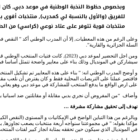
وبخصوص حظوظ النخبة الوطنية في موعد دبي, كان ال
للفريق (والأول بالنسبة لي كمدرب), منتخبات أقوى ب
منتخبات قوية تتوفر على عتاد نوعي (كراسي) من الطرا
وعلى الرغم من هذه المعطيات, إلا أن المدرب الوطني أكد ” النقص 
السلة الجزائرية والقارية”.
سيشاركن في المونديال وذلك بناء على معايير واضحة تتمثل أساسا في 
فاقتصر عملنا على التربصات المحلية فقط و كان يفترض أن نلعب مقابل
على ارض الواقع ما يدفع المنتخب للمشاركة في موعد دبي وهو يعاني
وأضاف “من المفروض أن نجري بدبي مقابلة أو مقابلتين ضد اسبانيا ب
نهدف إلى تحقيق مشاركة مشرفة …
وبالرغم من هذا التباين الواضح في الإمكانيات و المستوى (النقص الك
مؤكدا بقوله: ” في مجموعتنا سنواجه أربعة منتخبات يصعب تجاوزها, با
في المونديال الذي سيكون حين تحققه بمثابة انجاز كبير لفتات المنتخب