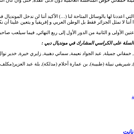
جميلة خمقاني خوض المنافسة العالمية دون أدنى عقدة, حتى وان كان 
 التي اعددنا لها بالوسائل المتاحة لنا (…) الأكيد أننا لن ندخل المون
أننا لا نمثل الجزائر فقط بل الوطن العربي و إفريقيا و يتعين علينا 
مقاني جميلة, عبد الجواد نعيمة, سماتي دهبية, زايري خيرة, خدير نوال,
في نبيلة (طبيبة), بن عمارة أحلام (مدلكة), بلة عبد العزير(مكلف با
نانت