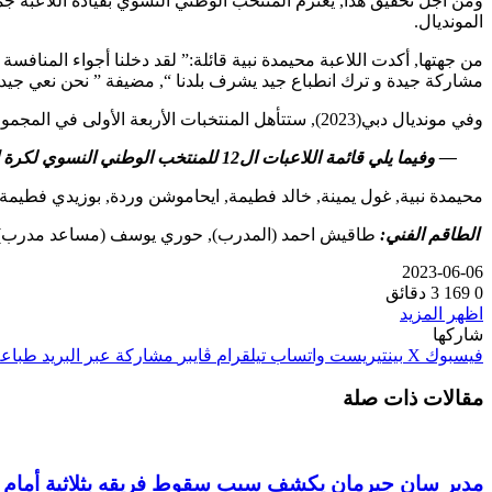
ومن اجل تحقيق هذا, يعتزم المنتخب الوطني النسوي بقيادة اللاعبة 
المونديال.
من جهتها, أكدت اللاعبة محيمدة نبية قائلة:” لقد دخلنا أجواء المنافسة
مشاركة جيدة و ترك انطباع جيد يشرف بلدنا “, مضيفة ” نحن نعي جيدا 
وفي مونديال دبي(2023), ستتأهل المنتخبات الأربعة الأولى في المجموعتين الأولى و الثانية من الدور الأول إلى ربع النهائي, فيما سيلعب صاحبا المركزين الأخيرين المقابلات الترتيبية من اجل المراكز من 9 إلى 12.
— وفيما يلي قائمة اللاعبات ال12 للمنتخب الوطني النسوي لكرة السلة على الكراسي المشارك في مونديال دبي :
محيمدة نبية, غول يمينة, خالد فطيمة, ايحاموشن وردة, بوزيدي فطيمة, خ
الطاقم الفني:
طاقيش احمد (المدرب), حوري يوسف (مساعد مدرب), شيري
2023-06-06
0
169
3 دقائق
اظهر المزيد
شاركها
فيسبوك
‫X
بينتيريست
واتساب
تيلقرام
ڤايبر
مشاركة عبر البريد
طباعة
مقالات ذات صلة
مدير سان جيرمان يكشف سبب سقوط فريقه بثلاثية أمام 