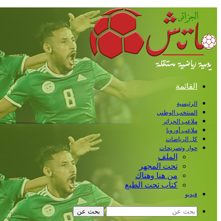
القائمة
الرئيسية
المنتخب الوطني
ملاعب الجزائر
ملاعب أوروبا
كل الرياضات
حوار وتصريحات
الملف
تحت المجهر
من هنا وهناك
كتاب تحت الطبع
فيديو
بحث عن