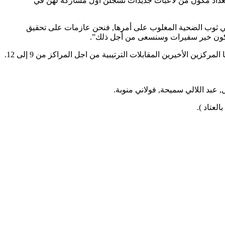
التعداد مكون من لاعبات جديدات تسجلن أول مشاركة لهن في
ديال في ثوب الضحية المغلوب على أمرها, فنحن عازمات على تحقيق
أن نكون خير سفيرات وسنسعى من أجل ذلك”.
 عبد اللالي سميحة, فولاني منوبة.
لعتاد ).