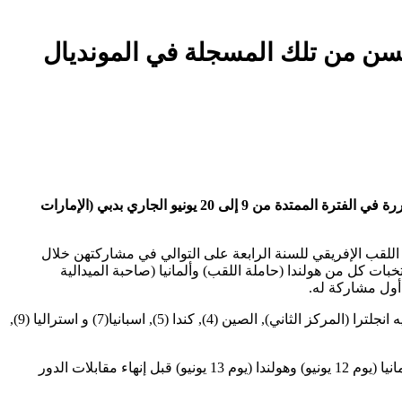
حسن من تلك المسجلة في المونديال
يسعى المنتخب الجزائري النسوي لكرة السلة للمعاقين, في ثاني مشاركة له في تاريخه في بطولة العالم للاختصاص (2023 ذكور وإناث) المقررة في الفترة الممتدة من 9 إلى 20 يونيو الجاري بدبي (الإمارات
للقب الإفريقي للسنة الرابعة على التوالي في مشاركتهن خلال
ت كل من هولندا (حاملة اللقب) وألمانيا (صاحبة الميدالية
 أول مشاركة له.
و تتجلى صعوبة المجموعة الأولى في كونها تتشكل من منتخبات جلها تواجدت ضمن المراكز العشر الأولى في المونديال الأخير, الذي احتلت فيه انجلترا (المركز الثاني), الصين (4), كندا (5), اسبانيا(7) و استراليا (9),
وتستهل إناث المنتخب الوطني الجزائري المنافسة, يوم 10 يونيو بملاقاة منتخب اليابان قبل مقارعة كل من الويات المتحدة (يوم 11 يونيو) و ألمانيا (يوم 12 يونيو) وهولندا (يوم 13 يونيو) قبل إنهاء مقابلات الدور