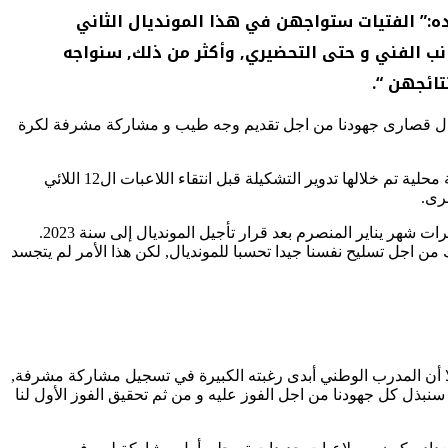
:” الفتيات ستواجهن في هذا المونديال الثاني
نب الفني و حتى التحضيري, وأكثر من ذلك, سنواجه
تائجهن “.
سنبذل قصارى جهودنا من اجل تقديم وجه طيب و مشاركة مشرفة لكرة
ومن اجل التحضير لموعد دبي (2023), كانت فتيات المنتخب الوطني قد شرعت في التحضير شهر يناير الماضي من خلال إقامة تربصات دورية محلية تم خلالها تدوير التشكيلة قبل انتقاء اللاعبات ال12 اللائي
رى.
و أوضح المدرب الوطني انه: ” بناء على هذه المعايير تم تشكيل المنتخب الذي شرع في التحضيرات الخاصة بالمونديال (…) لقد باشرنا التحضيرات شهر يناير المنصرم بعد قرار تأجيل المونديال إلى سنة 2023.
ن اجل تسليح نفسنا جيدا تحسبا للمونديال, لكن هذا الأمر لم يتجسد
 إلا أن المدرب الوطني أبدى رغبته الكبيرة في تسجيل مشاركة مشرفة,
نبذل كل جهودنا من اجل الفوز عليه و من ثم تحقيق الفوز الأول لنا