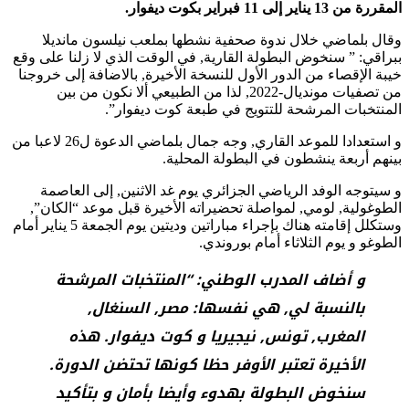
المقررة من 13 يناير إلى 11 فبراير بكوت ديفوار.
وقال بلماضي خلال ندوة صحفية نشطها بملعب نيلسون مانديلا
ببراقي: ” سنخوض البطولة القارية, في الوقت الذي لا زلنا على وقع
خيبة الإقصاء من الدور الأول للنسخة الأخيرة, بالاضافة إلى خروجنا
من تصفيات مونديال-2022, لذا من الطبيعي ألا نكون من بين
المنتخبات المرشحة للتتويج في طبعة كوت ديفوار”.
و استعدادا للموعد القاري, وجه جمال بلماضي الدعوة ل26 لاعبا من
بينهم أربعة ينشطون في البطولة المحلية.
و سيتوجه الوفد الرياضي الجزائري يوم غد الاثنين, إلى العاصمة
الطوغولية, لومي, لمواصلة تحضيراته الأخيرة قبل موعد “الكان”,
وستكلل إقامته هناك بإجراء مباراتين وديتين يوم الجمعة 5 يناير أمام
الطوغو و يوم الثلاثاء أمام بوروندي.
و أضاف المدرب الوطني: “المنتخبات المرشحة
بالنسبة لي, هي نفسها: مصر, السنغال,
المغرب, تونس, نيجيريا و كوت ديفوار. هذه
الأخيرة تعتبر الأوفر حظا كونها تحتضن الدورة.
سنخوض البطولة بهدوء وأيضا بأمان و بتأكيد