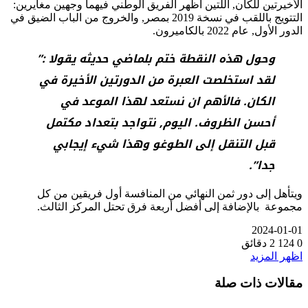
الأخيرتين للكان, اللتين أظهر الفريق الوطني فيهما وجهين مغايرين:
التتويج باللقب في نسخة 2019 بمصر, والخروج من الباب الضيق في
الدور الأول, عام 2022 بالكاميرون.
وحول هذه النقطة ختم بلماضي حديثه يقولا :”
لقد استخلصت العبرة من الدورتين الأخيرة في
الكان. فالأهم ان نستعد لهذا الموعد في
أحسن الظروف. اليوم, نتواجد بتعداد مكتمل
قبل التنقل إلى الطوغو وهذا شيء إيجابي
جدا”.
ويتأهل إلى دور ثمن النهائي من المنافسة أول فريقين من كل
مجموعة بالإضافة إلى أفضل أربعة فرق تحتل المركز الثالث.
2024-01-01
0
124
2 دقائق
اظهر المزيد
مقالات ذات صلة