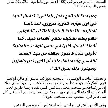
السبت 20 يناير في بواكي (15:00) ثم موريتانيا يوم الثلاثاء 23 يناير
بنفس المدينة (21:00).
وعن هذا البرنامج يقول بلماضي:” تحقيق الفوز
في أول مباراة للدورة ضروري. لقد تابعنا
المباريات الثمانية الأخيرة للمنتخب الأنغولي,
فهو يملك تشكيلة تتلقى أهدافا قليلة, كما
أنها لا تسجل كثيرا في نفس الوقت. فالمباراة
الأولى عادة لا تكون سهلة من حيث الضغط
النفسي وأهميتها. علينا أن نكون نحن جاهزين
وسيكون ذلك بحول الله”.
و يضيف الناخب الوطني : ” بالنسبة لبوركينا فاسو, أو مالي أوغينيا
فهي تشكيلات جيدة جدا, ما ينقصها مثلا إلا لاعبا من طينة ماني مثلا.
إن بوركينافاسو منتخب يتحلى بتنافس كبير. لقد درسنا طريق لعب
المنتخبات الثلاثة التي سنواجهها, بمختلف السناريوهات, لكن قبل كل
شيء, تركيزنا منصب على منتخب أنغولا”.
وفي الأخير, اعترف بلماضي بأنه استخلص العبرة من النختين