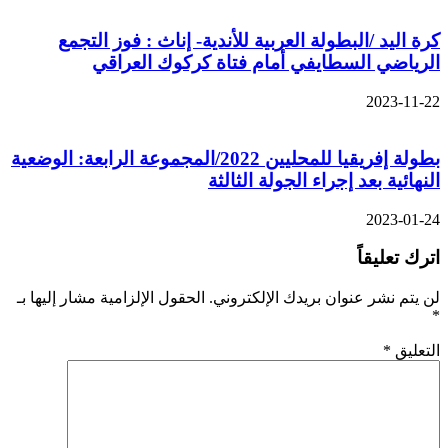
كرة اليد /البطولة العربية للأندية- إناث : فوز التجمع
الرياضي السطايفي أمام فتاة كركوك العراقي
2023-11-22
بطولة إفريقيا للمحليين 2022/المجموعة الرابعة: الوضعية
النهائية بعد إجراء الجولة الثالثة
2023-01-24
اترك تعليقاً
لن يتم نشر عنوان بريدك الإلكتروني.
الحقول الإلزامية مشار إليها بـ
*
التعليق
*