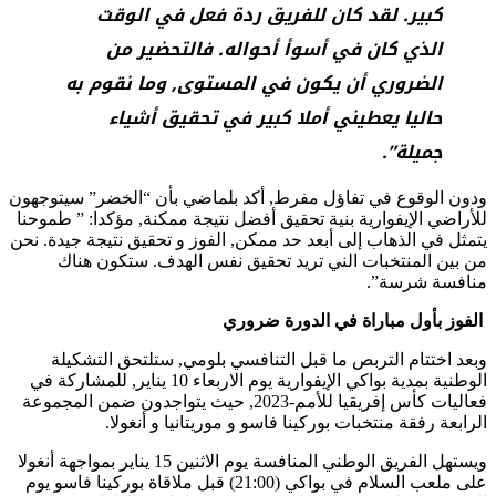
كبير. لقد كان للفريق ردة فعل في الوقت
الذي كان في أسوأ أحواله. فالتحضير من
الضروري أن يكون في المستوى, وما نقوم به
حاليا يعطيني أملا كبير في تحقيق أشياء
جميلة”.
ودون الوقوع في تفاؤل مفرط, أكد بلماضي بأن “الخضر” سيتوجهون
للأراضي الإيفوارية بنية تحقيق أفضل نتيجة ممكنة, مؤكدا: ” طموحنا
يتمثل في الذهاب إلى أبعد حد ممكن, الفوز و تحقيق نتيجة جيدة. نحن
من بين المنتخبات الني تريد تحقيق نفس الهدف. ستكون هناك
منافسة شرسة”.
الفوز بأول مباراة في الدورة ضروري
وبعد اختتام التربص ما قبل التنافسي بلومي, ستلتحق التشكيلة
الوطنية بمدية بواكي الإيفوارية يوم الاربعاء 10 يناير, للمشاركة في
فعاليات كأس إفريقيا للأمم-2023, حيث يتواجدون ضمن المجموعة
الرابعة رفقة منتخبات بوركينا فاسو و موريتانيا و أنغولا.
ويستهل الفريق الوطني المنافسة يوم الاثنين 15 يناير بمواجهة أنغولا
على ملعب السلام في بواكي (21:00) قبل ملاقاة بوركينا فاسو يوم