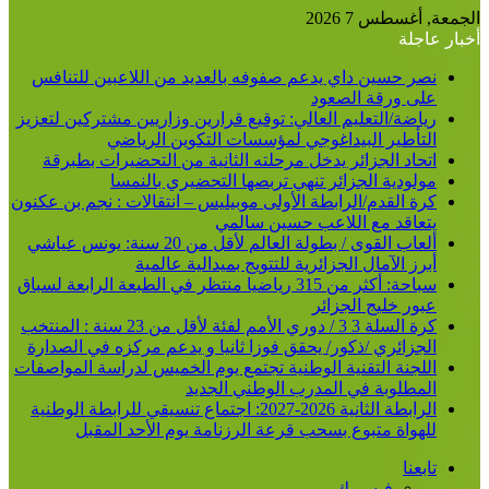
الجمعة, أغسطس 7 2026
أخبار عاجلة
نصر حسين داي يدعم صفوفه بالعديد من اللاعبين للتنافس
على ورقة الصعود
رياضة/التعليم العالي: توقيع قرارين وزاريين مشتركين لتعزيز
التأطير البيداغوجي لمؤسسات التكوين الرياضي
اتحاد الجزائر يدخل مرحلته الثانية من التحضيرات بطبرقة
مولودية الجزائر تنهي تربصها التحضيري بالنمسا
كرة القدم/الرابطة الأولى موبيليس – انتقالات : نجم بن عكنون
يتعاقد مع اللاعب حسين سالمي
ألعاب القوى / بطولة العالم لأقل من 20 سنة: يونس عياشي
أبرز الآمال الجزائرية للتتويج بميدالية عالمية
سباحة: أكثر من 315 رياضيا منتظر في الطبعة الرابعة لسباق
عبور خليج الجزائر
كرة السلة 3 3 / دوري الأمم لفئة لأقل من 23 سنة : المنتخب
الجزائري /ذكور/ يحقق فوزا ثانيا و يدعم مركزه في الصدارة
اللجنة التقنية الوطنية تجتمع يوم الخميس لدراسة المواصفات
المطلوبة في المدرب الوطني الجديد
الرابطة الثانية 2026-2027: اجتماع تنسيقي للرابطة الوطنية
للهواة متبوع بسحب قرعة الرزنامة يوم الأحد المقبل
تابعنا
فيسبوك