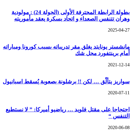
بطولة الرابطة المحترفة الأولى (الجولة 24) : مولودية
وهران تتنفس الصعداء و اتحاد بسكرة يعقد مأموريته
2025-04-27
مانشستر يونايتد يغلق مقر تدريباته بسبب كورونا ومباراته
أمام برينتفورد محل شك
2021-12-14
سواريز يتألّق … لكن !! برشلونة بصعوبة يُسقط اسبانيول
2020-07-11
احتجاجا على مقتل فلويد … رياضيو أميركا: ” لا نستطيع
التنفس “
2020-06-08