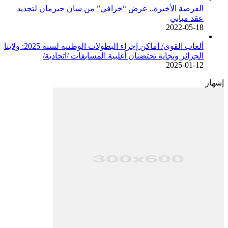
الفرصة الأخيرة.. عرض “خرافي” من سان جيرمان لتجديد
عقد مبابي
2022-05-18
ألعاب القوى/ أماكن إجراء البطولات الوطنية لسنة 2025: ولايتا
الجزائر وبجاية تحتضنان أغلبية المسابقات /اتحادية/
2025-01-12
إشهار