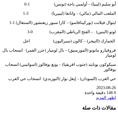
أبو سليم (ليبيا) – أولمبي باجة (تونس) 1-0
الملعب المالي (مالي) – واتانغا (ليبيريا) 3-1
ايتوال فيلانت (بوركينافاسو) – كازا سبور زيغنشور (السنغال) 1-1
لوتو (البنين) – الفتح الرباطي (المغرب) 0-3
الجمارك (النيجر) – كالون (سيراليون) اجل
فروفيارو مابوتو (الموزمبيق) – بال لوميار (جزر القمر) انسحاب بال
لوميار
سيكوكون يونايتد (جنوب افريقيا) – يونغ بوفالوز (اسواتيني) انسحاب
بوفالوز
حي العرب (السودان) – إيغل نوار (البورندي) انسحاب حي العرب
2023-08-26
0
148
دقيقة واحدة
اظهر المزيد
مقالات ذات صلة