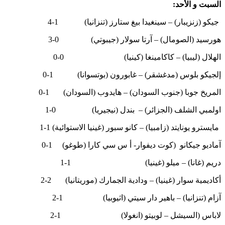
السبت و الأحد:
جيكو (زنزيبار) – سينغيدا بيغ ستارز (تنزانيا) 1-4
هورسيد (الصومال) – آرتا سولار (جيبوتي) 0-3
الهلال (ليبيا) – كاكامينغا (كينيا) 0-0
إلجيكو بلوس (مدغشقر) – غابورون (بوتسوانا) 1-0
المريخ جوبا (جنوب السودان) – هايدوب (السودان) 1-0
اولمبي الشلف (الجزائر) – بندل (نيجيريا) 0-1
مايسترو يونايتد (زامبيا) – كانو سبور (غينيا الاستوائية) 1-1
آماديو جيكانو (كوت ديفوار- أ س سي كارا (طوغو) 1-0
دريم (غانا) – ميلو (غينيا) 1-1
أكاديمية سوار (غينيا) – ودادية الجمارك (موريتانيا) 2-2
آزام (تنزانيا) – باهير دار سيتي (اثيوبيا) 1-2
لاباس (السيشل – لوبيتو (انغولا) 1-2