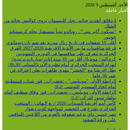
الأحد, أغسطس 9 2026
أخبار عاجلة
4 دقائق أنقذت حياته.. نجل كلينسمان يروي كواليس نجاته من
الشلل
“سيكون أكبر مني”.. رونالدو يتنبأ بمستقبل نجله كريستيانو
جونيور
أغلى 10 صفقات في تاريخ ريال مدريد بعد ضم يان ديوماندي
قرعة منافسات ما بين الأندية الإفريقية 2026-2027: الفرق
الجزائرية تتعرف على منافسيها في الدورين التمهيديين
كرة اليد / مونديال أقل من 18 سنة إناث /مباريات ترتيبية/:
انهزام المنتخب الجزائري أمام نظيره الأوزباكستاني /30-38/
بطل إفريقيا مع “الخضر” مهدي طاهرات يعلن اعتزاله عن
عمر 36 عاما
الرابطة الأولى ”موبيليس” – تحضيرات : فوز شباب قسنطينة
أمام اتحاد المنستير التونسي /2-0/
الرابطة الأولى موبيليس – تحضيرات : فوز وفاق سطيف أمام
بولفار سبور التركي /2-1/
كأس أمم إفريقيا للسيدات 2026 /ربع النهائي/ : المنتخب
الجزائري يشرع في التحضير لمواجهة كوت ديفوار
نصر حسين داي يدعم صفوفه بالعديد من اللاعبين للتنافس
على ورقة الصعود
تابعنا