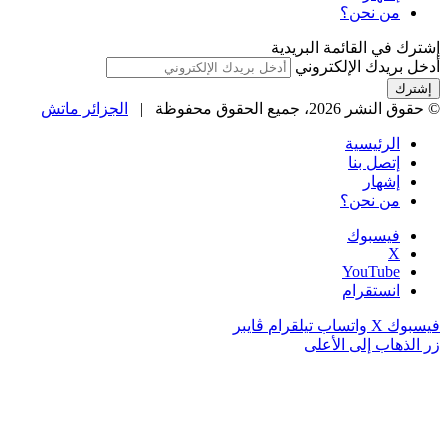
من نحن؟
إشترك في القائمة البريدية
أدخل بريدك الإلكتروني
© حقوق النشر 2026، جميع الحقوق محفوظة |
الجزائر ماتش
الرئيسية
إتصل بنا
إشهار
من نحن؟
فيسبوك
‫X
‫YouTube
انستقرام
فيسبوك
‫X
واتساب
تيلقرام
ڤايبر
زر الذهاب إلى الأعلى