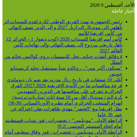
الأحد, أغسطس 9 2026
أخبار عاجلة
رئيس الجمهورية يهنئ الفريق الوطني لكرة لقدم للسيدات اثر
تأهلهن الى مونديال البرازيل 2027 و إلى الدور نصف النهائي
من كأس إفريقيا للأمم
كأس أمم إفريقيا للسيدات 2026 (كوت ديفوار 1 – الجزائر 2):
تأهل تاريخي مزدوج إلى نصف النهائي وإلى نهائيات كأس
العالم 2027
4 دقائق أنقذت حياته.. نجل كلينسمان يروي كواليس نجاته من
الشلل
“سيكون أكبر مني”.. رونالدو يتنبأ بمستقبل نجله كريستيانو
جونيور
أغلى 10 صفقات في تاريخ ريال مدريد بعد ضم يان ديوماندي
قرعة منافسات ما بين الأندية الإفريقية 2026-2027: الفرق
الجزائرية تتعرف على منافسيها في الدورين التمهيديين
كرة اليد / مونديال أقل من 18 سنة إناث /مباريات ترتيبية/:
انهزام المنتخب الجزائري أمام نظيره الأوزباكستاني /30-38/
بطل إفريقيا مع “الخضر” مهدي طاهرات يعلن اعتزاله عن
عمر 36 عاما
الرابطة الأولى ”موبيليس” – تحضيرات : فوز شباب قسنطينة
أمام اتحاد المنستير التونسي /2-0/
الرابطة الأولى موبيليس – تحضيرات : فوز وفاق سطيف أمام