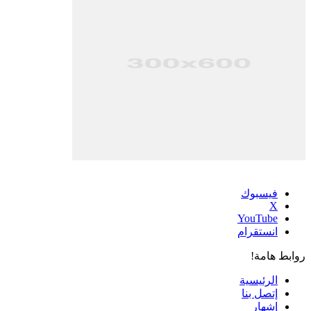
فيسبوك
‫X
‫YouTube
انستقرام
روابط هامة!
الرئيسية
إتصل بنا
إشهار