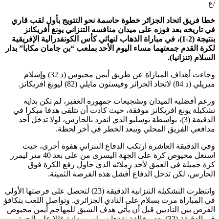
/ع
خطا فريق اتحاد الجزائر خطوة حاسمة نحو التتويج بأول لقب قاري
في تاريخه بعد فوزه على ميدان منافسه التنزاني يونغ أفريكانز
بنتيجة (2-1)، في مباراة الذهاب لنهائي كأس الكونفدرالية الإفريقية
لكرة القدم جمعتهما مساء اليوم الأحد بملعب “بن جامان مكابا” بدار
السلام (تنزانيا).
وجاءت أهداف المباراة عن طريق أيمن محيوس (د 32) وإسلام
ميريلي (د 84) لاتحاد الجزائر وفيستون مايلي (82) ليونغ افريكانز.
ورغم أفضلية الميدان وتشجيعات جمهوره الغفير، لم تكن بداية
تشكيلة يونغ افريكانز موفقة، حيث كادت أن تتلقى هدفا مبكرا في
الدقيقة (3)، بواسطة بوسليو الذي انفرد بالحارس، لولا تدخل أحد
مدافعي الفريق المحلي ويبعد الخطر في أخر لحظة.
وفي الدقيقة العاشرة ارتكب الدفاع التنزاني هفوة أخرى، حيث
استغل محيوص كرة على الجهة اليسرى من على بعد 40 متر ليمرر
كرة جميلة في العمق لأحد زملائه الذي حاول رفع الكرة فوق
الحارس، لكن تدخل الدفاع أفشل هذه الفرصة الثمينة.
وانتظرت التشكيلة التنزانية الدقيقة (23) لتحصل على فرصتها الأولى
في المباراة مرت بسلام على النادي الجزائري. وتواصل اللعب بتكافؤ
الفرص بين الناديين قبل أن يأتي هدف السبق للمهاجم أيمن محيوص
في الدقيقة (32) بعد مخالفة نفذها زميله بن زازة غللا على الجهة