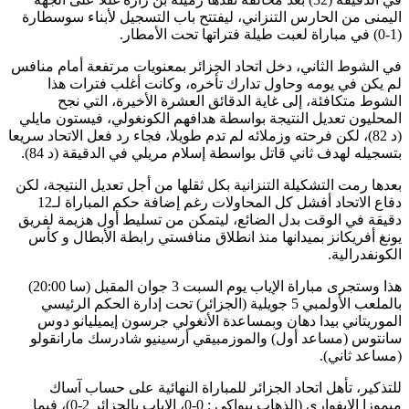
اليمنى من الحارس التنزاني، ليفتتح باب التسجيل لأبناء سوسطارة
(1-0) في مباراة لعبت طيلة فتراتها تحت الأمطار.
في الشوط الثاني، دخل اتحاد الجزائر بمعنويات مرتفعة أمام منافس
لم يكن في يومه وحاول تدارك تأخره، وكانت أغلب فترات هذا
الشوط متكافئة، إلى غاية الدقائق العشرة الأخيرة، التي نجح
المحليون تعديل النتيجة بواسطة هدافهم الكونغولي، فيستون مايلي
(د 82)، لكن فرحته وزملائه لم تدم طويلا، فجاء رد فعل الاتحاد سريعا
بتسجيله لهدف ثاني قاتل بواسطة إسلام مريلي في الدقيقة (د 84).
بعدها رمت التشكيلة التنزانية بكل ثقلها من أجل تعديل النتيجة، لكن
دفاع الاتحاد أفشل كل المحاولات رغم إضافة حكم المباراة لـ12
دقيقة في الوقت بدل الضائع، ليتمكن من تسليط أول هزيمة لفريق
يونغ أفريكانز بميدانها منذ انطلاق منافستي رابطة الأبطال و كأس
الكونفدرالية.
هذا وستجرى مباراة الإياب يوم السبت 3 جوان المقبل (سا 20:00)
بالملعب الأولمبي 5 جويلية (الجزائر) تحت إدارة الحكم الرئيسي
الموريتاني بيدا دهان وبمساعدة الأنغولي جرسون إيميليانو دوس
سانتوس (مساعد أول) والموزمبيقي أرسينيو شادرسك مارانقولو
(مساعد ثاني).
للتذكير، تأهل اتحاد الجزائر للمباراة النهائية على حساب آساك
ميموزا الايفواري (الذهاب ببواكي : 0-0، الاياب بالجزائر 2-0)، فيما