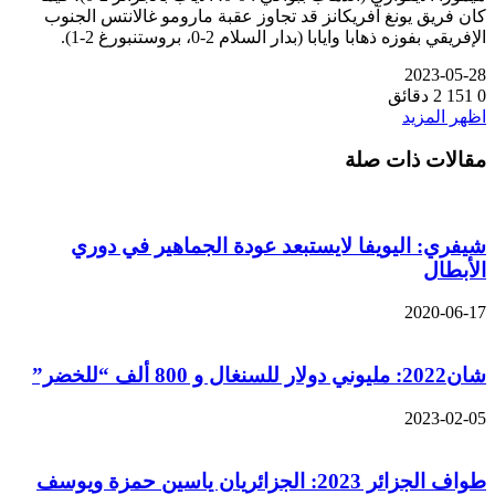
كان فريق يونغ آفريكانز قد تجاوز عقبة مارومو غالانتس الجنوب
الإفريقي بفوزه ذهابا وايابا (بدار السلام 2-0، بروستنبورغ 2-1).
2023-05-28
0
151
2 دقائق
اظهر المزيد
مقالات ذات صلة
شيفري: اليويفا لايستبعد عودة الجماهير في دوري
الأبطال
2020-06-17
شان2022: مليوني دولار للسنغال و 800 ألف “للخضر”
2023-02-05
طواف الجزائر 2023: الجزائريان ياسين حمزة ويوسف