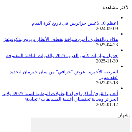
الأكثر مشاهدة
أعظم 10 لاعبين جزائريين في تاريخ كرة القدم
2024-09-09
هدّاف بالفطرة.. أمين شياخة يخطف الأنظار و يريح بيتكوفيتش
2025-04-23
جدول مباريات كأس العرب 2025 والقنوات الناقلة المفتوحة
2025-11-30
الفرصة الأخيرة.. عرض “خرافي” من سان جيرمان لتجديد
عقد مبابي
2022-05-18
ألعاب القوى/ أماكن إجراء البطولات الوطنية لسنة 2025: ولايتا
الجزائر وبجاية تحتضنان أغلبية المسابقات /اتحادية/
2025-01-12
إشهار