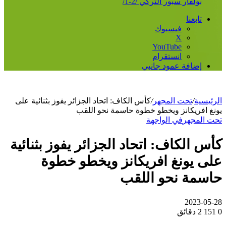
بولفار سبور التركي /2-1/
تابعنا
فيسبوك
‫X
‫YouTube
انستقرام
إضافة عمود جانبي
الرئيسية
/
تحت المجهر
/
كأس الكاف: اتحاد الجزائر يفوز بثنائية على
يونغ افريكانز ويخطو خطوة حاسمة نحو اللقب
تحت المجهر
في الواجهة
كأس الكاف: اتحاد الجزائر يفوز بثنائية
على يونغ افريكانز ويخطو خطوة
حاسمة نحو اللقب
2023-05-28
0
151
2 دقائق