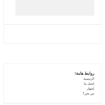
فيسبوك
‫X
‫YouTube
انستقرام
روابط هامة!
الرئيسية
إتصل بنا
إشهار
من نحن؟