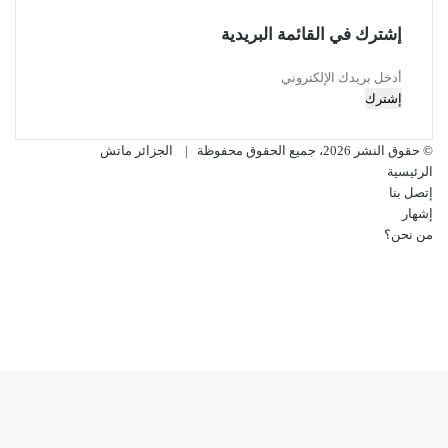
إشترك في القائمة البريدية
أدخل
بريدك
الإلكتروني
© حقوق النشر 2026، جميع الحقوق محفوظة |
الجزائر ماتش
الرئيسية
إتصل بنا
إشهار
من نحن؟
فيسبوك
‫X
‫YouTube
انستقرام
‫X
ڤايبر
فيسبوك
تيلقرام
واتساب
ر
لذهاب
لى
لأعلى