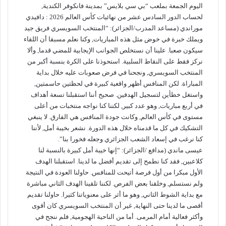
اليوم الجمعة بملعب “بي سي بلايس” بمدينة فانكوفر الكندية,
لحساب الدور السادس عشر من نهائيات كأس العالم 2026 : دافيدي
موراندي (مساعد المدرب/الجزائر): “المنتخب السويسري فريق جيد
ويملك خبرة في خوض مثل هذه المباريات, وكنا نعلم مسبقا أن اللقاء
سيكون صعبا. علينا أن نستخلص الجوانب الإيجابية للمضي قدما, وألا
نركز فقط على النقاط السلبية. استحوذنا على الكرة بنسبة أكبر من
المنتخب السويسري, ونجحنا في فرض صعوبات عليه خلال بداية
المباراة. لكن المنافس أظهر واقعية كبيرة في لحظتين حاسمتين,
واستغل خطأين لتسجيل الهدفين. صحيح أننا استقبلنا تسعة أهداف
في أربع مباريات, وهو عدد كبير, لكننا كنا نواجه منتخبات من أعلى
مستوى في كأس العالم, وكانت جودة المنافس هي الفارق. لا ينبغي
التشكيك في كل ما قدمناه خلال هذه الدورة. نشعر بخيبة أمل, لأننا
كنا نرغب في إسعاد الشعب الجزائري وجعله فخورا بنا”.
عيسى ماندي (مدافع /الجزائر): “إنها خيبة أمل كبيرة بالنسبة لنا
كلاعبين, فقد كنا نطمح إلى تقديم أفضل ما لدينا. استقبلنا الهدف
الأول مبكرا من أول فرصة أتيحت للمنافس. حاولنا العودة في النتيجة
ولم نستسلم, وخلقنا بعض الفرص. لكننا تلقينا الهدف الثاني مباشرة
مع بداية الشوط الثاني, وهو ما أثر على معنوياتنا كثيرا. حاولنا تقديم
أقصى ما لدينا حتى النهاية, غير أن المنتخب السويسري كان أقوى
وأكثر فعالية أمام المرمى. أما من الناحية الهجومية, فلم ننجح في