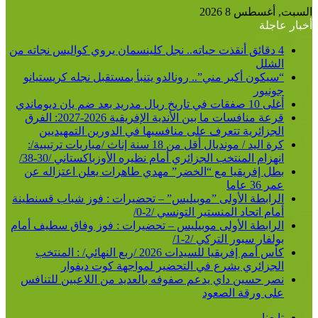
السبت, أغسطس 8 2026
أخبار عاجلة
4 دقائق أنقذت حياته.. نجل كلينسمان يروي كواليس نجاته من
الشلل
“سيكون أكبر مني”.. رونالدو يتنبأ بمستقبل نجله كريستيانو
جونيور
أغلى 10 صفقات في تاريخ ريال مدريد بعد ضم يان ديوماندي
قرعة منافسات ما بين الأندية الإفريقية 2026-2027: الفرق
الجزائرية تتعرف على منافسيها في الدورين التمهيديين
كرة اليد / مونديال أقل من 18 سنة إناث /مباريات ترتيبية/:
انهزام المنتخب الجزائري أمام نظيره الأوزباكستاني /30-38/
بطل إفريقيا مع “الخضر” مهدي طاهرات يعلن اعتزاله عن
عمر 36 عاما
الرابطة الأولى ”موبيليس” – تحضيرات : فوز شباب قسنطينة
أمام اتحاد المنستير التونسي /2-0/
الرابطة الأولى موبيليس – تحضيرات : فوز وفاق سطيف أمام
بولفار سبور التركي /2-1/
كأس أمم إفريقيا للسيدات 2026 /ربع النهائي/ : المنتخب
الجزائري يشرع في التحضير لمواجهة كوت ديفوار
نصر حسين داي يدعم صفوفه بالعديد من اللاعبين للتنافس
على ورقة الصعود
تابعنا